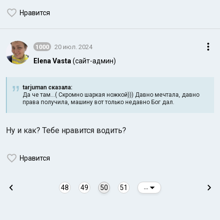
Нравится
1000
20 июл. 2024
Elena Vasta
(сайт-админ)
tarjuman сказалa:
Да че там...( Скромно шаркая ножкой))) Давно мечтала, давно
права получила, машину вот только недавно Бог дал.
Ну и как? Тебе нравится водить?
Нравится
48
49
50
51
...