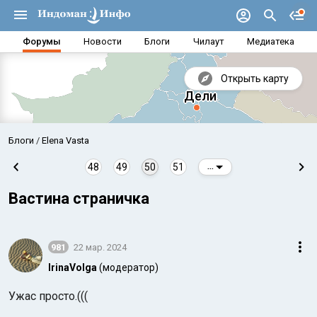
Форумы
Новости
Блоги
Чилаут
Медиатека
Открыть карту
Блоги
Elena Vasta
48
49
50
51
...
Вастина страничка
981
22 мар. 2024
IrinaVolga
(модератор)
Аравийское море
Бенг
Ужас просто.(((