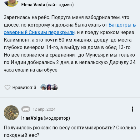
Elena Vasta
(сайт-админ)
Зарегилась на рейс. Подруга меня взбодрила тем, что
шоссе, по которому я должна была ехать о
т Багдогры в
северный Сикким перекрыли,
и я поеду крюком через
Калимпонг, а это почти 80 км лишних, доеду до места
глубоко вечером 14-го, а выйду из дома в обед 13-го.
Но все познается в сравнении: до Мунсьяри мы только
по Индии добирались 2 дня, а в непальскую Дарчулу 34
часа ехали на автобусе
Нравится
: 3
990
12 апр. 2024
IrinaVolga
(модератор)
Получилось рюкзак по весу соптимизировать? Сколько
походный вес?