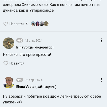
северном Сиккиме мало. Как я поняла там нечто типа
дуканов как в Уттаракханде
Нравится
: 4
992
12 апр. 2024
IrinaVolga
(модератор)
Налегке, это прям красота!
Нравится
993
12 апр. 2024
Elena Vasta
(сайт-админ)
Ну возраст и побитые ковидом легкие требуют к себе
уважения)