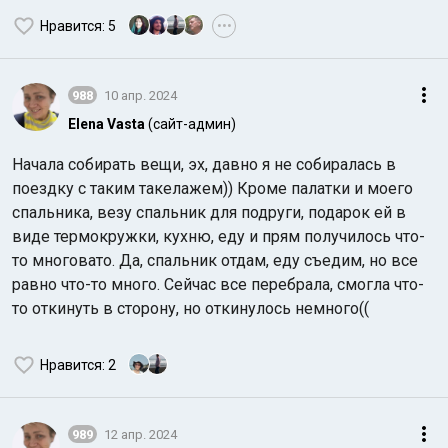
Нравится
: 5
•••
988
10 апр. 2024
Elena Vasta
(сайт-админ)
Начала собирать вещи, эх, давно я не собиралась в
поездку с таким такелажем)) Кроме палатки и моего
спальника, везу спальник для подруги, подарок ей в
виде термокружки, кухню, еду и прям получилось что-
то многовато. Да, спальник отдам, еду съедим, но все
равно что-то много. Сейчас все перебрала, смогла что-
то откинуть в сторону, но откинулось немного((
Нравится
: 2
989
12 апр. 2024