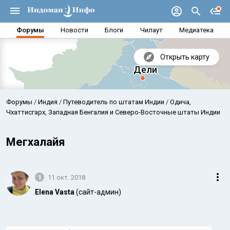
Форумы
Новости
Блоги
Чилаут
Медиатека
Открыть карту
Форумы
Индия
Путеводитель по штатам Индии
Одича,
Чхаттисгарх, Западная Бенгалия и Северо-Восточные штаты Индии
Мегхалайя
1
11 окт. 2018
Elena Vasta
(сайт-админ)
Аравийское море
Бенг