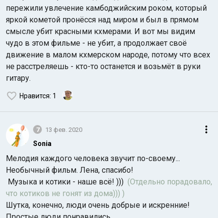
пережили увлечение камбоджийским роком, который
яркой кометой пронёсся над миром и был в прямом
смысле убит красными кхмерами. И вот мы видим
чудо в этом фильме - не убит, а продолжает своё
движение в малом кхмерском народе, потому что всех
не расстреляешь - кто-то останется и возьмёт в руки
гитару.
Нравится
: 1
7
13 фев. 2020
Sonia
Мелодия каждого человека звучит по-своему...
Необычный фильм. Лена, спасибо!
Музыка и котики - наше всё! )))
(Отдельно порадовало,
что котиков не гонят из дома))) )
Шутка, конечно, люди очень добрые и искренние!
Простые люди понравились...