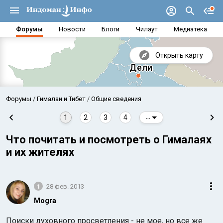
Форумы
Новости
Блоги
Чилаут
Медиатека
Открыть карту
Форумы
Гималаи и Тибет
Общие сведения
1
2
3
4
...
Что почитать и посмотреть о Гималаях
и их жителях
1
28 фев. 2013
Mogra
Аравийское море
Бенг
Поиски духовного просветления - не мое, но все же