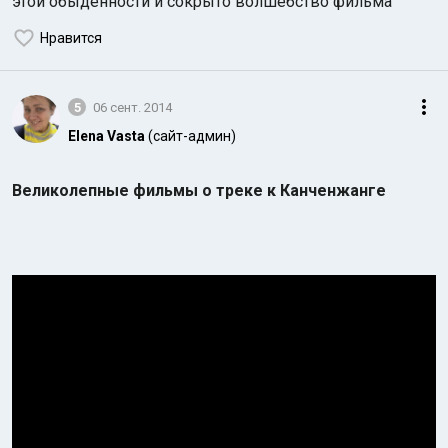
этой обыденности и сокрыто волшебство фильма
Нравится
5
06 сент. 2014
Elena Vasta
(сайт-админ)
Великолепные фильмы о треке к Канченжанге