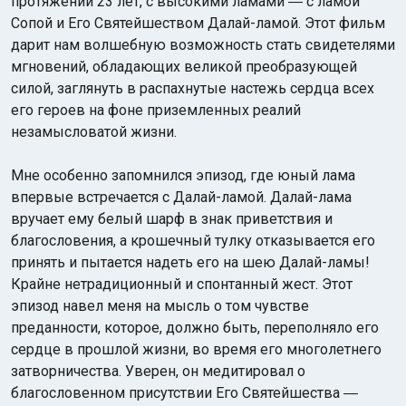
протяжении 23 лет, с высокими ламами ― с ламой
Сопой и Его Святейшеством Далай-ламой. Этот фильм
дарит нам волшебную возможность стать свидетелями
мгновений, обладающих великой преобразующей
силой, заглянуть в распахнутые настежь сердца всех
его героев на фоне приземленных реалий
незамысловатой жизни.
Мне особенно запомнился эпизод, где юный лама
впервые встречается с Далай-ламой. Далай-лама
вручает ему белый шарф в знак приветствия и
благословения, а крошечный тулку отказывается его
принять и пытается надеть его на шею Далай-ламы!
Крайне нетрадиционный и спонтанный жест. Этот
эпизод навел меня на мысль о том чувстве
преданности, которое, должно быть, переполняло его
сердце в прошлой жизни, во время его многолетнего
затворничества. Уверен, он медитировал о
благословенном присутствии Его Святейшества ―