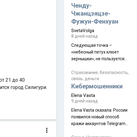
а продолжают встречаться
Ченду-
почти каждую неделю) и с
Чжанцзяцзе-
порога сообщил: "Эйтан
Фужун-Фенхуан
разводится!" Эйтан -
SvetaVolga
мальчик из религиозной
8 дней назад
семьи, из тех, кого называют
"вязаные кипы". С 2022-го
Следующая точка –
«небесный петух клюет
зернышки», не пользуется
спросом и вполне
заслужено, и чтобы попасть
Страхование, безопасность,
связь, деньги
на начало тропы показали
т 21 до 40
Кибермошенники
водителю карту, иначе
ится город Силигури.
автобус не остановится.
Elena Vasta
Пошли туда, потому что я
9 дней назад
начиталась восторженных
Elena Vasta сказалa: России
отзывов. По мне – сплошная
появился новый способ
физуха, долгий спуск, потом
кражи аккаунтов Telegram
подъем по этому же пути.
без пароля и SMS
Вполне можно пропустить.