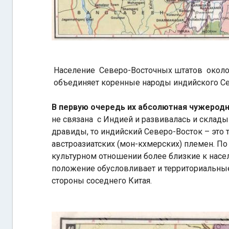
Население Северо-Восточных штатов около 
объединяет коренные народы индийского С
В первую очередь их абсолютная чужеродн
не связана с Индией и развивалась и склад
дравиды, то индийский Северо-Восток – это 
австроазиатских (мон-кхмерских) племен. П
культурном отношении более близкие к насе
положение обусловливает и территориальные
стороны соседнего Китая.