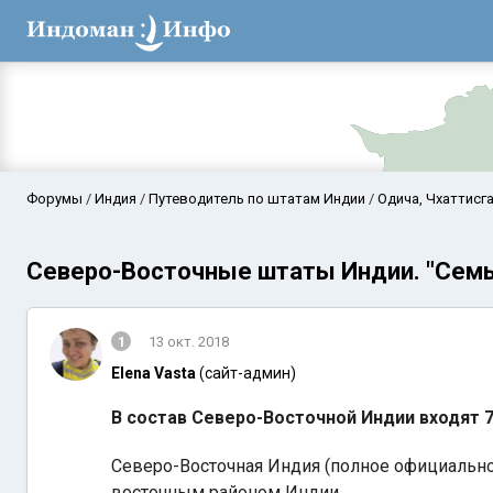
Форумы
Индия
Путеводитель по штатам Индии
Одича, Чхаттисг
Северо-Восточные штаты Индии. "Семь
1
13 окт. 2018
Elena Vasta
(сайт-админ)
В состав Северо-Восточной Индии входят 7
Аравийское мор
Северо-Восточная Индия (полное официально
восточным районом Индии.