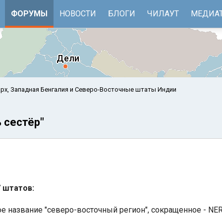
ФОРУМЫ
НОВОСТИ
БЛОГИ
ЧИЛАУТ
МЕДИА
арх, Западная Бенгалия и Северо-Восточные штаты Индии
 сестёр"
 штатов:
е
Бенгальский залив
е название "северо-восточный регион", сокращенное - NE