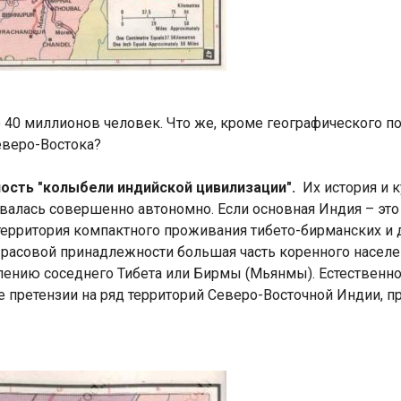
40 миллионов человек. Что же, кроме географического п
еверо-Востока?
ость "колыбели индийской цивилизации".
Их история и 
ывалась совершенно автономно. Если основная Индия – эт
территория компактного проживания тибето-бирманских и 
о расовой принадлежности большая часть коренного населе
лению соседнего Тибета или Бирмы (Мьянмы). Естественно,
 претензии на ряд территорий Северо-Восточной Индии, п