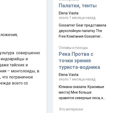
надеюсь увидеть.
Палатки, тенты
Elena Vasta
около 1 месяца назад
Gossamer Gear представила
двухслойную палатку The
оложения,
Free Компания Gossamer
Gear представила
туристическую палатку The
Сплавы и походы
культура совершенно
Free, которая стала первой
Река Протва с
полностью самонесущей
о индоарийцы и
точки зрения
ультралегкой моделью в
даже тайских и
туриста-водника
ассортименте
ния – монголоиды, в
Elena Vasta
производителя. Новинка
 что пограничное
около 1 месяца назад
получила двухслойную
режде всего со
конструкцию с отдельным
Юлиана сказалa: Красивые
внешним тентом и сетчатой
места) Мне больше
внутренней палаткой, а ее
нравятся северные леса, как
масса в базовой
в Новгородчине)) Где флора
комплектации составляет
южной тайги
Это интересно