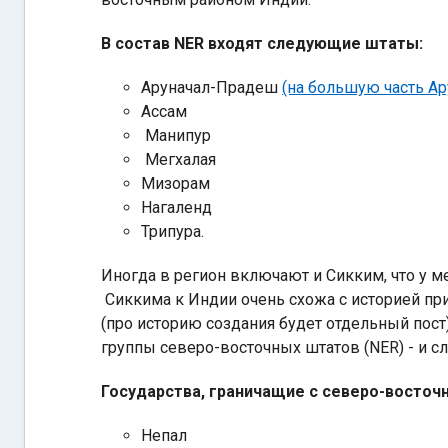
В состав NER входят следующие штаты:
Аруначал-Прадеш
(на большую часть А
Ассам
Манипур
Мегхалая
Мизорам
Нагаленд
Трипура.
Иногда в регион включают и Сикким, что у м
Сиккима к Индии очень схожа с историей при
(про историю создания будет отдельный пост)
группы северо-восточных штатов (NER) - и сла
Государства, граничащие с северо-восточ
Непал