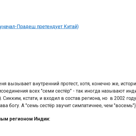
руначал-Прадеш претендует Китай)
Индийский океан
еня вызывает внутренний протест, хотя, конечно же, истор
соединения всех "семи сестёр" - так иногда называют ин
. Сикким, кстати, и входил в состав региона, но в 2002 го
ва богу. А "семь сестёр звучит симпатичнее, чем "восемь")
ным регионом Индии: