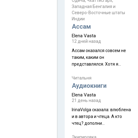
Прочитайте! У моих двух
Одича, Чхаттисгарх,
Пока
Западная Бенгалия и
знакомых вот так увели
Северо-Восточные штаты
аккаунты
Индии
Ассам
Elena Vasta
12 дней назад
Ассам оказался совсем не
таким, каким он
представлялся. Хотя я
увидела его буквально
краешек, но все же схватила
Читальня
ауру штата, как-то он меня
Аудиокниги
принял и я его. Пышная
Elena Vasta
природа, мягкие
21 день назад
доброжелательные люди,
IrinaVolga сказалa: влюблена
такая как бы переходная
и в автора и чтеца. А кто
ступень между привычной
чтец? дополни
нам Индией и остальными
рекомендацию
СВ штатами, которые я тоже
Экипировка