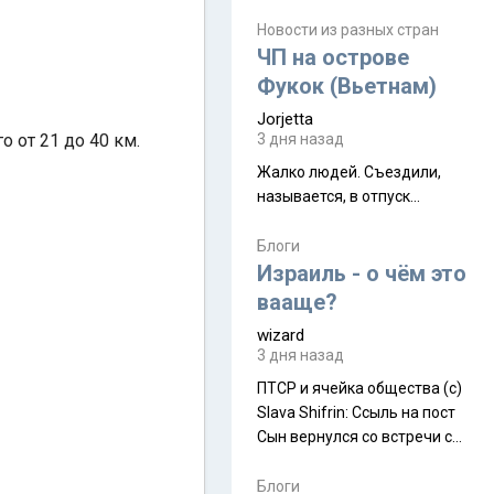
июля. Премьера будет на
Дивали 8 ноября.
Новости из разных стран
ЧП на острове
Фукок (Вьетнам)
Jorjetta
 от 21 до 40 км.
3 дня назад
Жалко людей. Съездили,
называется, в отпуск...
Блоги
Израиль - о чём это
вааще?
wizard
3 дня назад
ПТСР и ячейка общества (с)
Slava Shifrin: Ссыль на пост
Сын вернулся со встречи с
армейскими друзьями (год
уже, как демобилизовались,
Блоги