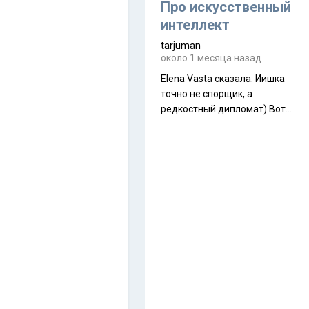
около 845 г. Палатка весит
Про искусственный
менее
интеллект
tarjuman
около 1 месяца назад
Elena Vasta сказалa: Иишка
точно не спорщик, а
редкостный дипломат) Вот,
точно, надо его в МИДы на
помощь в переговорах
слать))