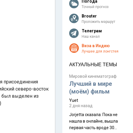
Погода
Точный прогноз
Brouter
Проложить маршрут
Телеграм
Наш канал
Виза в Индию
Лучшее для лонгстея
АКТУАЛЬНЫЕ ТЕМЫ
Мировой кинематограф
ия присоединения
Лучший в мире
дийский северо-восток
(моём) фильм
ду был выделен из
Yuet
)
2 дня назад
Jorjetta сказалa: Пока не
нашла в онлайне, вышла
первая часть вроде 30