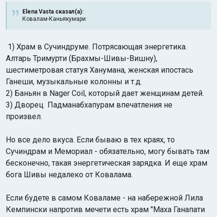
Elena Vasta сказал(а):
Ковалам-Каньякумари:
1) Храм в Сучиндруме. Потрясающая энергетика.
Алтарь Тримурти (Брахмы-Шивы-Вишну),
шестиметровая статуя Ханумана, женская ипостась
Ганеши, музыкальные колонны и т.д.
2) Баньян в Nager Coil, который дает женщинам детей.
3) Дворец Падманабхапурам впечатления не
произвел.
Но все дело вкуса. Если бываю в тех краях, то
Сучиндрам и Мемориал - обязательно, могу бывать там
бесконечно, такая энергетическая зарядка. И еще храм
бога Шивы недалеко от Ковалама.
Если будете в самом Коваламе - на набережной Лила
Кемпински напротив мечети есть храм "Маха Ганапати