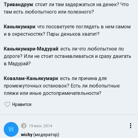
Тривандрум
: стоит ли там задержаться на денек? Что
там есть любопытного или полезного?
Каньякумари
: что посоветуете поглядеть в нем самом
и в окрестностях? Пары деньков хватит?
Каньякумари-Мадурай
: есть ли что любопытное по
Индийский океан
дороге? Или не стоит останавливаться и сразу двигать
в Мадурай?
Ковалам-Каньякумари
: есть ли причина для
промежуточных остановок? Есть ли любопытные
пляжи или иные достопримечательности?
Нравится
2
19 июн. 2014
W
wichy
(модератор)