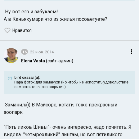
Ну вот его и забукаем!
А в Каньякумари что из жилья посоветуете?
Нравится
16
22 июн. 2014
Elena Vasta
(сайт-админ)
bird сказал(а):
Пара фоток для заманухи (но чтобы не испортить удовольствие
самостоятельного открытия):
Заманила)) В Майсоре, кстати, тоже прекрасный
зоопарк.
"Пять ликов Шивы"- очень интересно, надо почитать. Я
видела "четырехликий" лингам, но вот пятиликого