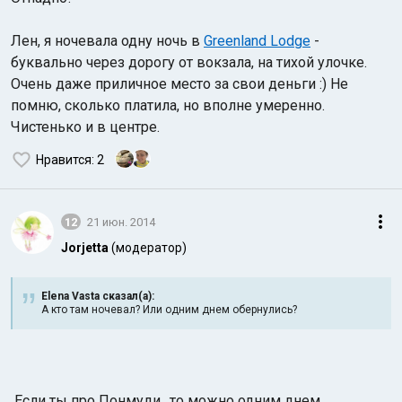
Лен, я ночевала одну ночь в
Greenland Lodge
-
буквально через дорогу от вокзала, на тихой улочке.
Очень даже приличное место за свои деньги :) Не
помню, сколько платила, но вполне умеренно.
Чистенько и в центре.
Нравится
: 2
12
21 июн. 2014
Jorjetta
(модератор)
Elena Vasta сказал(а):
А кто там ночевал? Или одним днем обернулись?
Если ты про Понмуди,, то можно одним днем.