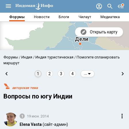
Форумы
Новости
Блоги
Чилаут
Медиатека
Открыть карту
Форумы
Индия
Индия туристическая
Помогите спланировать
маршрут
1
2
3
4
...
авторская тема
Вопросы по югу Индии
1
19 июн. 2014
Аравийское море
Бенг
Elena Vasta
(сайт-админ)