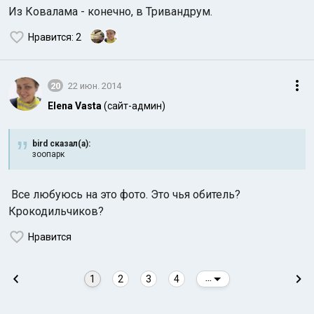
Из Ковалама - конечно, в Тривандрум.
Нравится
: 2
20
22 июн. 2014
Elena Vasta
(сайт-админ)
bird сказал(а):
зоопарк
Все любуюсь на это фото. Это чья обитель?
Крокодильчиков?
Нравится
1
2
3
4
...