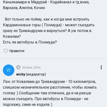
Каньякамари в Мадурай - Кодайканал и тд.вниз,
Варкала, Алеппи, Кочин
Вот только не пойму, как и когда мне встроить
Кардамоновые горы ( Понмуди) - может съездить
сразу из Тривандрума и вернуться? А уж потом в
Ковалам?
Есть ли автобусы в Понмуди?
Нравится
4
20 июн. 2014
W
wichy
(модератор)
Лен. от Ковалама до Тривандрума - 10 километров,
слишком незначительное расстояние, чтобы ломать
голову :) Cooбщение там отличное, да и на рикше
можно съездить. Про автобусы в Понмуди - не
подскажу, сама не ездила :)