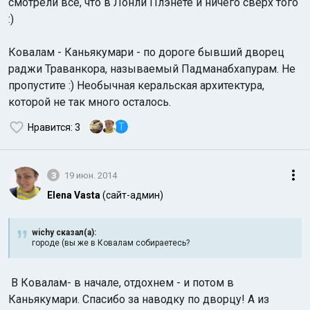
смотрели все, что в Лонли Плэнете и ничего сверх того
:)
Ковалам - Каньякумари - по дороге бывший дворец
раджи Траванкора, называемый Падманабхапурам. Не
пропустите :) Необычная керальская архитектура,
которой не так много осталось.
T
Нравится
: 3
3
19 июн. 2014
Elena Vasta
(сайт-админ)
wichy сказал(а):
городе (вы же в Ковалам собираетесь?
В Ковалам- в начале, отдохнем - и потом в
Каньякумари. Спасибо за наводку по дворцу! А из