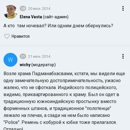
10
20 июн. 2014
Elena Vasta
(сайт-админ)
А кто там ночевал? Или одним днем обернулись?
Нравится
11
21 июн. 2014
W
wichy
(модератор)
Возле храма Падманабхасвами, кстати, мы видели еще
одну замечательную достопримечательность, ужасно
жалею, что не сфоткала. Индийского полицейского,
видимо, приквартированного к храму. Был он одет в
традиционную южноиндийскую простынку вместо
форменных штанов, и традиционное "полотенце"
лежало на плечах, а сзади на нем было написано
"Police". Ремень с кобурой к юбке тоже прилагался.
Отпадно!