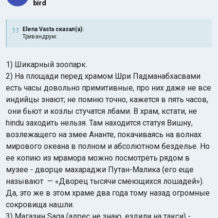
bird
Elena Vasta сказал(а):
Тривандрум:
1) Шикарный зоопарк.
2) На площади перед храмом Шри Падманабхасвами
есть часы довольно примитивные, про них даже не все
индийцы знают; не помню точно, кажется в пять часов,
они бьют и козлы стучатся лбами. В храм, кстати, не
hindu заходить нельзя. Там находится статуя Вишну,
возлежащего на змее Ананте, покачиваясь на волнах
мирового океана в полном и абсолютном безделье. Но
ее копию из мрамора можно посмотреть рядом в
музее - дворце махараджи Путан-Малика (его еще
называют — «Дворец тысячи смеющихся лошадей»).
Да, это же в этом храме два года тому назад огромные
сокровища нашли.
3) Магазин Saga (адрес не знаю, ездили на такси) -