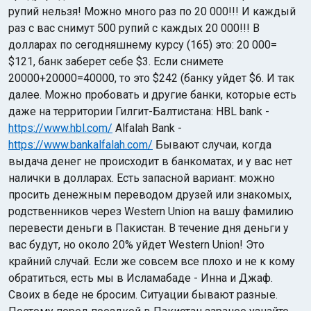
рупий нельзя! Можно много раз по 20 000!!! И каждый
раз с вас снимут 500 рупий с каждых 20 000!!! В
долларах по сегодняшнему курсу (165) это: 20 000=
$121, банк заберет себе $3. Если снимете
20000+20000=40000, то это $242 (банку уйдет $6. И так
далее. Можно пробовать и другие банки, которые есть
даже на территории Гилгит-Балтистана: HBL bank -
https://www.hbl.com/
Alfalah Bank -
https://www.bankalfalah.com/
Бывают случаи, когда
выдача денег не происходит в банкоматах, и у вас нет
налички в долларах. Есть запасной вариант: можно
просить денежным переводом друзей или знакомых,
родственников через Western Union на вашу фамилию
перевести деньги в Пакистан. В течение дня деньги у
вас будут, но около 20% уйдет Western Union! Это
крайний случай. Если же совсем все плохо и не к кому
обратиться, есть мы в Исламабаде - Инна и Джаф.
Своих в беде не бросим. Ситуации бывают разные.