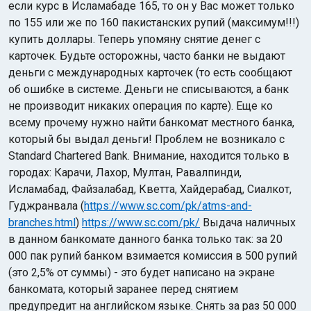
если курс в Исламабаде 165, то он у Вас может только
по 155 или же по 160 пакистанских рупий (максимум!!!)
купить доллары. Теперь упомяну снятие денег с
карточек. Будьте осторожны, часто банки не выдают
деньги с международных карточек (то есть сообщают
об ошибке в системе. Деньги не списываются, а банк
не производит никаких операция по карте). Еще ко
всему прочему нужно найти банкомат местного банка,
который бы выдал деньги! Проблем не возникало с
Standard Chartered Bank. Внимание, находится только в
городах: Карачи, Лахор, Мултан, Равалпинди,
Исламабад, Файзалабад, Кветта, Хайдерабад, Сиалкот,
Гуджранвала (
https://www.sc.com/pk/atms-and-
branches.html
)
https://www.sc.com/pk/
Выдача наличных
в данном банкомате данного банка только так: за 20
000 пак рупий банком взимается комиссия в 500 рупий
(это 2,5% от суммы) - это будет написано на экране
банкомата, который заранее перед снятием
предупредит на английском языке. Снять за раз 50 000