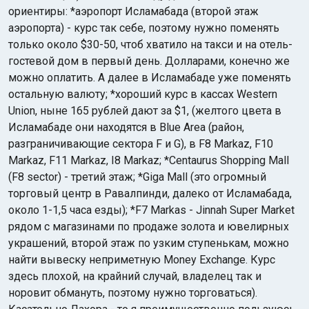
ориентиры: *аэропорт Исламабада (второй этаж
аэропорта) - курс так себе, поэтому нужно поменять
только около $30-50, чтоб хватило на такси и на отель-
гостевой дом в первый день. Долларами, конечно же
можно оплатить. А далее в Исламабаде уже поменять
остальную валюту; *хороший курс в кассах Western
Union, ныне 165 рублей дают за $1, (желтого цвета в
Исламабаде они находятся в Blue Area (район,
разграничивающие сектора F и G), в F8 Markaz, F10
Markaz, F11 Markaz, I8 Markaz; *Centaurus Shopping Mall
(F8 sector) - третий этаж; *Giga Mall (это огромный
торговый центр в Равалпинди, далеко от Исламабада,
около 1-1,5 часа езды); *F7 Markas - Jinnah Super Market
рядом с магазинами по продаже золота и ювелирных
украшений, второй этаж по узким ступенькам, можно
найти вывеску неприметную Money Exchange. Курс
здесь плохой, на крайний случай, владелец так и
норовит обмануть, поэтому нужно торговаться).