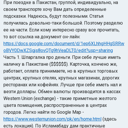
При поездке в Пакистан, группой, индивидуально, на
своем транспорте хочу Вам дать определенные
подсказки. Надеюсь, будут полезными. Статья
получилась довольно-таки большой. Поэтому разделю
ее на части. Если кому интересно сразу все прочитать,
то вот ссылка на документ он-лайн:
https://docs.google.com/document/d/1ep6XLhhgHHgSRRw
Индийский океан
oBVY0DwXZSgjs8ovQTg9hVeaDLT0/edit?usp=sharing
Часть 1. Шпаргалка про деньги. При себе лучше иметь
наличку в Пакистане ($$$$$$). Карточка, кончено же,
работает, оплата принимаете, но в крупных торговых
центрах, крупных отелях, крупных магазинах, дорогих
ресторанах или кофейнях. Лучше при себе иметь нал и
везти доллары. Обмен валюты производится в кассах
Western Union (exchange) - такие приметные желтого
цвета помещения, распространенные в центрах
городов. Легко найти по Google Map -
https://www.westernunion.com/pk/en/home.html
(здесь
есть локация). По Исламабаду дам практичные