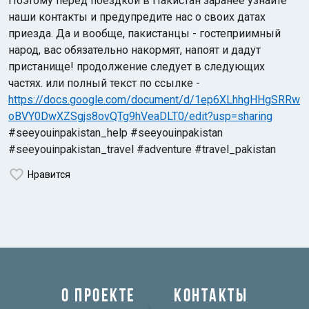
Поэтому перед поездкой в Пакистан заранее узнайте
наши контакты и предупредите нас о своих датах
приезда. Да и вообще, пакистанцы - гостеприимный
народ, вас обязательно накормят, напоят и дадут
пристанище! продолжение следует в следующих
частях. или полный текст по ссылке -
https://docs.google.com/document/d/1ep6XLhhgHHgSRRw
oBVY0DwXZSgjs8ovQTg9hVeaDLT0/edit?usp=sharing
#seeyouinpakistan_help #seeyouinpakistan
#seeyouinpakistan_travel #adventure #travel_pakistan
Нравится
О ПРОЕКТЕ
КОНТАКТЫ