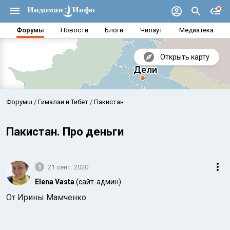
Форумы
Новости
Блоги
Чилаут
Медиатека
Открыть карту
Форумы
Гималаи и Тибет
Пакистан
Пакистан. Про деньги
1
21 сент. 2020
Elena Vasta
(сайт-админ)
От Ирины Мамченко
Аравийское море
Бенг