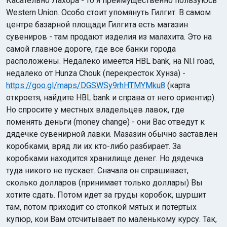
Касательно Лахора - то я преимущественно пользуюсь
Western Union. Особо стоит упомянуть Гилгит. В самом
центре базарной площади Гилгита есть магазин
сувениров - там продают изделия из малахита. Это на
самой главное дороге, где все банки города
расположены. Недалеко имеется HBL bank, на Nl.I road,
недалеко от Hunza Chouk (перекресток Хунза) -
https://goo.gl/maps/DGSWSy9rhHTMYMku8
(карта
откроетя, найдите HBL bank и справа от него ориентир).
Но спросите у местных владельцев лавок, где
поменять деньги (money change) - они Вас отведут к
дядечке сувенирной лавки. Мазазин обычно заставлен
коробками, вряд ли их кто-либо разбирает. За
коробками находится хранилище денег. Но дядечка
туда никого не пускает. Сначала он спрашивает,
сколько долларов (принимает только доллары) Вы
хотите сдать. Потом идет за груды коробок, шуршит
там, потом приходит со стопкой мятых и потертых
купюр, кои Вам отсчитывает по маленькому курсу. Так,