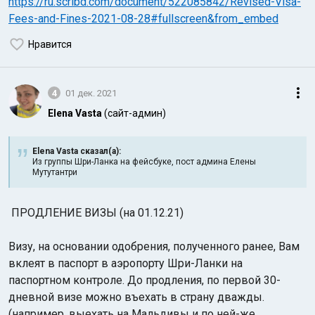
https://ru.scribd.com/document/522085842/Revised-Visa-
Fees-and-Fines-2021-08-28#fullscreen&from_embed
Нравится
4
01 дек. 2021
Elena Vasta
(сайт-админ)
Elena Vasta сказал(а):
Из группы Шри-Ланка на фейсбуке, пост админа Елены
Мутутантри
ПРОДЛЕНИЕ ВИЗЫ (на 01.12.21)
Визу, на основании одобрения, полученного ранее, Вам
вклеят в паспорт в аэропорту Шри-Ланки на
паспортном контроле. До продления, по первой 30-
дневной визе можно въехать в страну дважды.
(например, выехать на Мальдивы и по ней-же