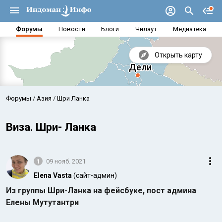
Форумы
Новости
Блоги
Чилаут
Медиатека
Открыть карту
Форумы
Азия
Шри Ланка
Виза. Шри- Ланка
1
09 нояб. 2021
Elena Vasta
(сайт-админ)
Из группы Шри-Ланка на фейсбуке, пост админа
Елены Мутутантри
Аравийское море
Бенг