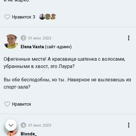
Нравится
: 3
5
01 июн. 2023
Elena Vasta
(сайт-админ)
Офигенные места! А красавица-шатенка с волосами,
убранными в хвост, это Лаура?
Вы обе бесподобны, но ты…Наверное не вылезаешь из
спорт-зала?
Нравится
6
01 июн. 2023
Blonde_