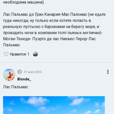
необходима машина).
Лас Пальмас дэ Гран Канария-Мас Паломас (не едьте
туда никогда, ну только если хотите попасть в
реальную пустыню с барханами на берегу моря, и
проводить ночи в компании толп пьяных англичан)-
Моган-Техеда- Пуэрто де лас Ниевес-Терор-Лас
Индийский океан
Пальмас.
Нравится
: 1
2
31 мая 2023
Blonde_
Лас Пальмас