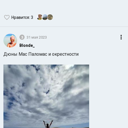
Нравится
: 3
3
31 мая 2023
Blonde_
Дюны Мас Паломас и окрестности