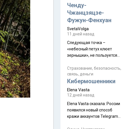
а продолжают встречаться
Ченду-
почти каждую неделю) и с
Чжанцзяцзе-
порога сообщил: "Эйтан
Фужун-Фенхуан
разводится!" Эйтан -
SvetaVolga
мальчик из религиозной
11 дней назад
семьи, из тех, кого называют
"вязаные кипы". С 2022-го
Следующая точка –
«небесный петух клюет
зернышки», не пользуется
спросом и вполне
заслужено, и чтобы попасть
Страхование, безопасность,
связь, деньги
на начало тропы показали
Кибермошенники
водителю карту, иначе
автобус не остановится.
Elena Vasta
Пошли туда, потому что я
12 дней назад
начиталась восторженных
Elena Vasta сказалa: России
отзывов. По мне – сплошная
появился новый способ
физуха, долгий спуск, потом
кражи аккаунтов Telegram
подъем по этому же пути.
без пароля и SMS
Вполне можно пропустить.