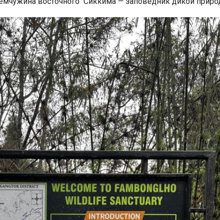
 жемчужина восточного Сиккима — заповедник дикой прир
Индийский океан