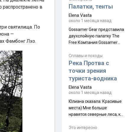
надеюсь увидеть.
Палатки, тенты
о распространено в
Elena Vasta
около 1 месяца назад
три святилища. По
Gossamer Gear представила
иона —
двухслойную палатку The
ах Фамбонг Лхо.
Free Компания Gossamer
Gear представила
туристическую палатку The
Сплавы и походы
Free, которая стала первой
Река Протва с
полностью самонесущей
точки зрения
ультралегкой моделью в
туриста-водника
ассортименте
Elena Vasta
производителя. Новинка
около 1 месяца назад
получила двухслойную
конструкцию с отдельным
Юлиана сказалa: Красивые
внешним тентом и сетчатой
места) Мне больше
внутренней палаткой, а ее
нравятся северные леса, как
масса в базовой
в Новгородчине)) Где флора
комплектации составляет
южной тайги
Это интересно