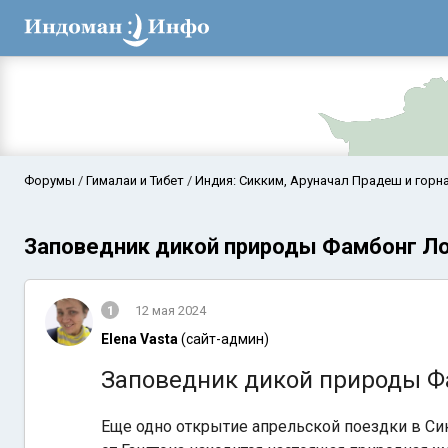
Форумы
Гималаи и Тибет
Индия: Сикким, Аруначал Прадеш и горна
Заповедник дикой природы Фамбонг Ло (
1
12 мая 2024
Elena Vasta
(сайт-админ)
Заповедник дикой природы Фам
Аравийское мор
Еще одно открытие апрельской поездки в Сик