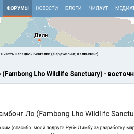
ФОРУМЫ
НОВОСТИ
БЛОГИ
ЧИЛАУТ
МЕДИА
я часть Западной Бенгалии (Дарджилинг, Калимпонг)
Fambong Lho Wildlife Sanctuary) - восточ
бонг Ло (Fambong Lho Wildlife Sanctu
е
Бенгальский залив
ким (спасибо моей подруге Руби Лимбу за разработку мар