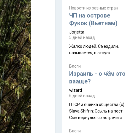
июля. Премьера будет на
Дивали 8 ноября.
Новости из разных стран
ЧП на острове
Фукок (Вьетнам)
Jorjetta
5 дней назад
Жалко людей. Съездили,
называется, в отпуск...
Блоги
Израиль - о чём это
вааще?
wizard
6 дней назад
ПТСР и ячейка общества (с)
Slava Shifrin: Ссыль на пост
Сын вернулся со встречи с
армейскими друзьями (год
уже, как демобилизовались,
Блоги