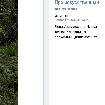
около 845 г. Палатка весит
Про искусственный
менее
интеллект
tarjuman
около 1 месяца назад
Elena Vasta сказалa: Иишка
точно не спорщик, а
редкостный дипломат) Вот,
точно, надо его в МИДы на
помощь в переговорах
слать))