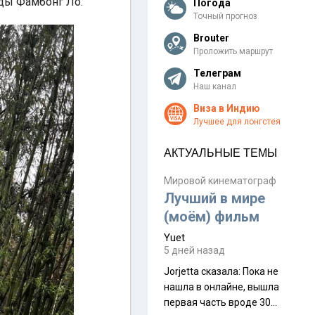
оды Фамбонг Ло.
Погода
Точный прогноз
Brouter
Проложить маршрут
Телеграм
Наш канал
Виза в Индию
Лучшее для лонгстея
АКТУАЛЬНЫЕ ТЕМЫ
Мировой кинематограф
Лучший в мире
(моём) фильм
Yuet
5 дней назад
Jorjetta сказалa: Пока не
нашла в онлайне, вышла
первая часть вроде 30