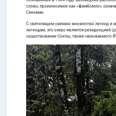
слово, произносимое как «фамбомло», означа
Сиккиме.
С святилищем связано множество легенд и ми
легендам, это озеро является резиденцией Ц
существование Сокпы, также называемого Йет