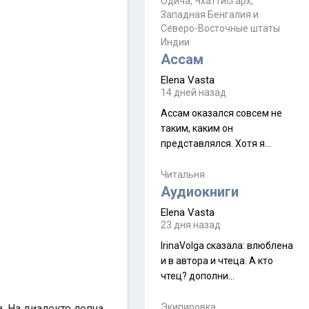
Прочитайте! У моих двух
Одича, Чхаттисгарх,
Пока
Западная Бенгалия и
знакомых вот так увели
Северо-Восточные штаты
аккаунты
Индии
Ассам
Elena Vasta
14 дней назад
Ассам оказался совсем не
таким, каким он
представлялся. Хотя я
увидела его буквально
краешек, но все же схватила
Читальня
ауру штата, как-то он меня
Аудиокниги
принял и я его. Пышная
Elena Vasta
природа, мягкие
23 дня назад
доброжелательные люди,
IrinaVolga сказалa: влюблена
такая как бы переходная
и в автора и чтеца. А кто
ступень между привычной
чтец? дополни
нам Индией и остальными
рекомендацию
СВ штатами, которые я тоже
Экипировка
. На диалекте лепча