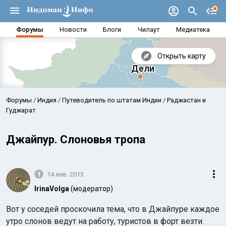
Форумы
Новости
Блоги
Чилаут
Медиатека
Открыть карту
Форумы
Индия
Путеводитель по штатам Индии
Раджастан и
Гуджарат
Джайпур. Слоновья тропа
1
14 янв. 2013
IrinaVolga
(модератор)
Аравийское море
Бенг
Вот у соседей проскочила тема, что в Джайпуре каждое
утро слонов ведут на работу, туристов в форт везти.