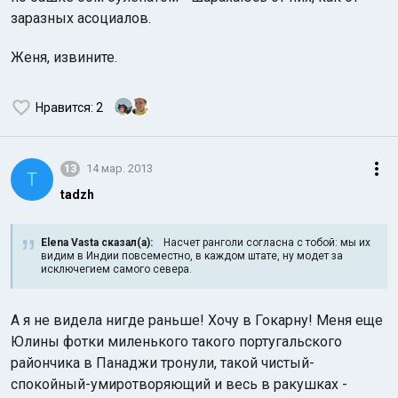
заразных асоциалов.
Женя, извините.
Нравится
: 2
13
14 мар. 2013
T
tadzh
Elena Vasta сказал(а):
Насчет ранголи согласна с тобой: мы их
видим в Индии повсеместно, в каждом штате, ну модет за
исключегием самого севера.
А я не видела нигде раньше! Хочу в Гокарну! Меня еще
Юлины фотки миленького такого португальского
райончика в Панаджи тронули, такой чистый-
спокойный-умиротворяющий и весь в ракушках -