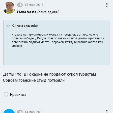
15
14 мар. 2013
Elena Vasta
(сайт-админ)
Юлиана сказал(а):
И даже на туристических молах их продают, вот это, имхую,
полный кабздец! Когда Православный такое домой притащит и
повесит на видном месте - впрочем каждый развлекается как
может)
Да ты что! В Гокарне не продают кукол туристам.
Совсем гоанские стыд потеряли
Нравится
16
14 мар. 2013