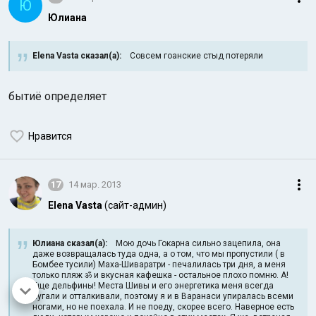
Ю
Юлиана
Elena Vasta сказал(а):
Совсем гоанские стыд потеряли
бытиё определяет
Нравится
17
14 мар. 2013
Elena Vasta
(сайт-админ)
Юлиана сказал(а):
Мою дочь Гокарна сильно зацепила, она
даже возвращалась туда одна, а о том, что мы пропустили ( в
Бомбее тусили) Маха-Шиваратри - печалилась три дня, а меня
только пляж ॐ и вкусная кафешка - остальное плохо помню. А!
Еще дельфины! Места Шивы и его энергетика меня всегда
пугали и отталкивали, поэтому я и в Варанаси упиралась всеми
ногами, но не поехала. И не поеду, скорее всего. Наверное есть