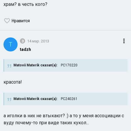
храм? в честь кого?
Нравится
3
14 мар. 2013
T
tadzh
Matovii Materik сказал(а):
PC170220
красота!
Matovii Materik сказал(а):
PC240261
а иголки в них не втыкают? :) а то у меня ассоциации с
вуду почему-то при виде таких кукол...