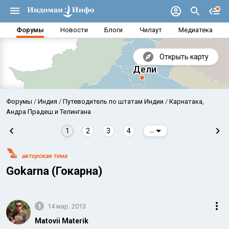
Форумы
Новости
Блоги
Чилаут
Медиатека
Открыть карту
Форумы
Индия
Путеводитель по штатам Индии
Карнатака,
Андра Прадеш и Телингана
1
2
3
4
...
авторская тема
Gokarna (Гокарна)
1
14 мар. 2013
Аравийское море
Бенг
Matovii Materik