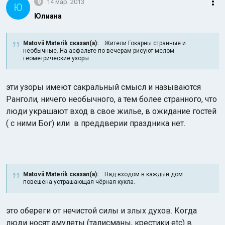
9
14 мар. 2013
Ю
Юлиана
Matovii Materik сказал(а):
Жители Гокарны странные и
необычные. На асфальте по вечерам рисуют мелом
геометрические узоры.
эти узоры имеют сакральный смысл и называются
Ранголи, ничего необычного, а тем более странного, что
люди украшают вход в свое жилье, в ожидание гостей
( с ними Бог) или в преддверии праздника нет.
Matovii Materik сказал(а):
Над входом в каждый дом
повешена устрашающая чёрная кукла.
это обереги от нечистой силы и злых духов. Когда
люди носят амулеты (талисманы, крестики etc) в