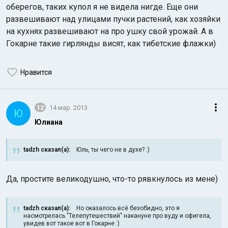
оберегов, таких купол я не видела нигде. Еще они
развешивают над улицами пучки растений, как хозяйки
на кухнях развешивают на про ушку свой урожай. А в
Гокарне такие гирлянды висят, как тибетские флажки)
Нравится
12
14 мар. 2013
Ю
Юлиана
tadzh сказал(а):
Юль, ты чего не в духе? :)
Да, простите великодушно, что-то рявкнулось из мене)
tadzh сказал(а):
Но оказалось всё безобидно, это я
насмотрелась "Телепутешествий" накануне про вуду и офигела,
увидев вот такое вот в Гокарне :)