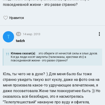
повседневной жизни - это разве странно?
Нравится
10
14 мар. 2013
T
tadzh
Юлиана сказал(а):
это обереги от нечистой силы и злых духов.
Когда люди носят амулеты (талисманы, крестики etc) в
повседневной жизни - это разве странно?
Юль, ты чего не в духе? :) Для меня было бы тоже
странно увидеть такую вот куклу, даже на фото она на
меня произвела какое-то удручающее впечатление, я
даже посоветовала Жене там поаккуратнее быть :)) Но
оказалось всё безобидно, это я насмотрелась
"Телепутешествий" накануне про вуду и офигела,