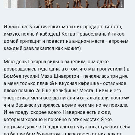
И даже на туристических молах их продают, вот это,
имхую, полный кабздец! Когда Православный такое
домой притащит и повесит на видном месте - впрочем
каждый развлекается как может)
Мою дочь Гокарна сильно зацепила, она даже
возвращалась туда одна, а о том, что мы пропустили ( в
Бомбее тусили) Маха-Шиваратри - печалилась три дня,
а меня только пляж ॐ и вкусная кафешка - остальное
плохо помню. А! Еще дельфины! Места Шивы и его
энергетика меня всегда пугали и отталкивали, поэтому
я и в Варанаси упиралась всеми ногами, но не поехала.
И не поеду, скорее всего. Наверное есть люди,
которым хорошо и покойно в этих местах. Я же,
встречая даже в Гоа дредастых укурков, стучащих себя
по башке бом буленатом - шарахаюсь от них, как от