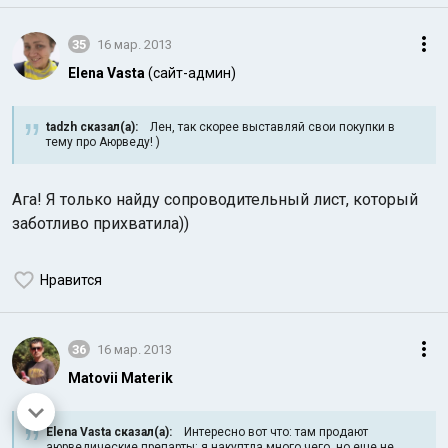
35
16 мар. 2013
Elena Vasta
(сайт-админ)
tadzh сказал(а):
Лен, так скорее выставляй свои покупки в
тему про Аюрведу! )
Ага! Я только
найду сопроводительный лист, который
заботливо прихватила))
Нравится
36
16 мар. 2013
Matovii Materik
Elena Vasta сказал(а):
Интересно вот что: там продают
аюрведические препарты: я накуптла много чего, но еще не