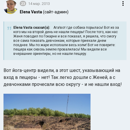
23
14 мар. 2013
Elena Vasta
(сайт-админ)
Elena Vasta сказал(а):
Ага!вот где собака порылась! Вот из за
кого мы на второй день не нашли пещеры! После того, как нас
Женя поводил по Гокарне и все показал, я решила, что смогу
все сама показать девчонкам, которые приехали днем
позднее. Мы по жаре исползали весь холм! Вот не поверите:
пещера как сквозь землю провалилась! Мы видели все
вчерашние ориентиры, но не нашли пещеру.
Вот йога-центр видели, а этот шест, указывающий на
вход в пещеры - нет! Так легко дошли с Женей, а с
девчонками прочесали всю округу - и не нашли вход!