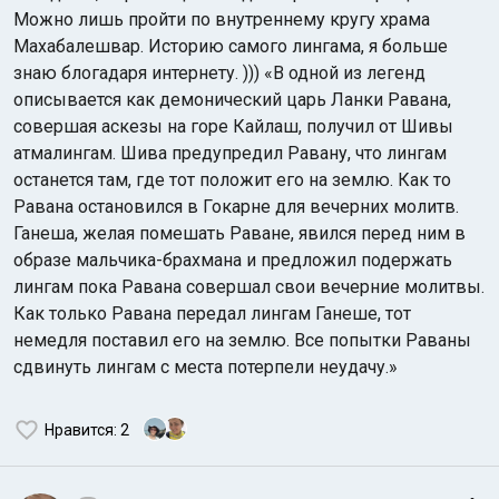
Можно лишь пройти по внутреннему кругу храма
Махабалешвар. Историю самого лингама, я больше
знаю блогадаря интернету. ))) «В одной из легенд
описывается как демонический царь Ланки Равана,
совершая аскезы на горе Кайлаш, получил от Шивы
атмалингам. Шива предупредил Равану, что лингам
останется там, где тот положит его на землю. Как то
Равана остановился в Гокарне для вечерних молитв.
Ганеша, желая помешать Раване, явился перед ним в
образе мальчика-брахмана и предложил подержать
лингам пока Равана совершал свои вечерние молитвы.
Как только Равана передал лингам Ганеше, тот
немедля поставил его на землю. Все попытки Раваны
сдвинуть лингам с места потерпели неудачу.»
Нравится
: 2