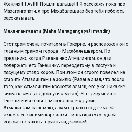
Женяяя!!!! Ау!!!! Пошли дальше!!! Я расскажу пока про
Махагангапати, а про Махабалешвар без тебя побоюсь
рассказывать.
Махангангапати (Maha Mahagangapati mandir)
Этот храм очень почитаем в Гокарне, и расположен он с
главным храмом города - Махабалешваром. По
преданию, когда Равана нес Атмалингам, он дал
подержать его Ганешику, переодетому в пастуха и
пасущему стадо коров. При этом он строго повелел не
ставить Атмалингам на землю (Равана знал, что после
того, как Атмалингам коснется земли, его уже никакие
силы не смогут сдвинуть с места). Что, разумеется,
Ганеша и исполнил, мгновенно водрузив
Атмалингам на землю, а сам скрылся под землей
вместе со своими коровами, лишь одно ухо одной
коровы осталось торчать над землей.