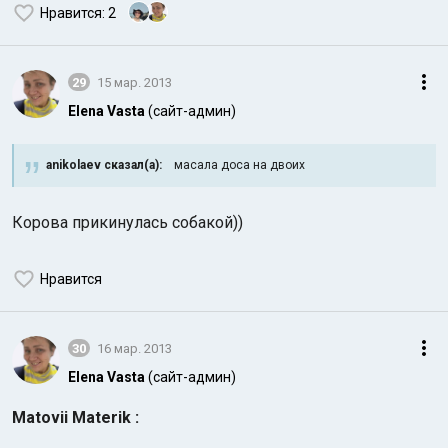
Нравится
: 2
29
15 мар. 2013
Elena Vasta
(сайт-админ)
anikolaev сказал(а):
масала доса на двоих
Корова прикинулась собакой))
Нравится
30
16 мар. 2013
Elena Vasta
(сайт-админ)
Matovii Materik :