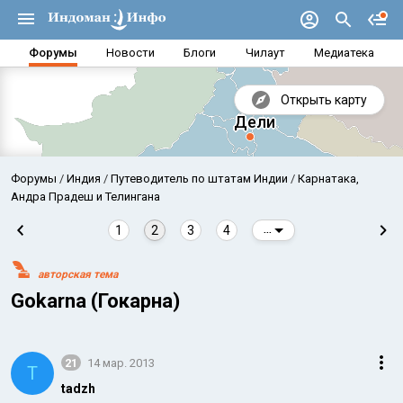
Форумы
Новости
Блоги
Чилаут
Медиатека
Открыть карту
Форумы
Индия
Путеводитель по штатам Индии
Карнатака,
Андра Прадеш и Телингана
1
2
3
4
...
авторская тема
Gokarna (Гокарна)
21
14 мар. 2013
Аравийское море
Бенг
T
tadzh