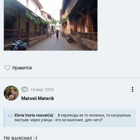
Нравится
25
14 мар. 2013
Matovii Materik
Elena Vasta сказал(а):
А гирлянды из то зеленых, то засушеных
листьев через улицы - это не выяснил, для чего?
Не выяснил :-(