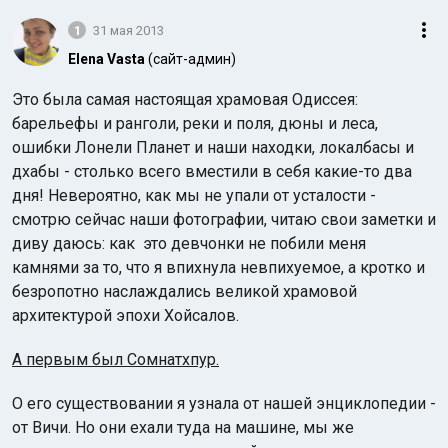
1
31 мая 2013
Elena Vasta
(сайт-админ)
Это была самая настоящая храмовая Одиссея:
барельефы и ранголи, реки и поля, дюны и леса,
ошибки Лонели Планет и наши находки, локалбасы и
Индийский океан
дхабы - столько всего вместили в себя какие-то два
дня! Невероятно, как мы не упали от усталости -
смотрю сейчас наши фотографии, читаю свои заметки и
диву даюсь: как это девчонки не побили меня
камнями за то, что я впихнула невпихуемое, а кротко и
безропотно наслаждались великой храмовой
архитектурой эпохи Хойсалов.
А первым был Сомнатхпур.
О его существовании я узнала от нашей энциклопедии -
от Вичи. Но они ехали туда на машине, мы же