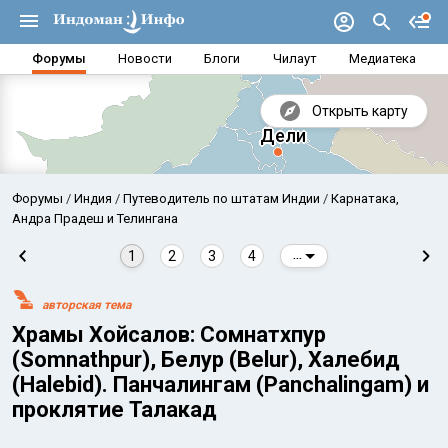
Форумы
Новости
Блоги
Чилаут
Медиатека
Открыть карту
Форумы
Индия
Путеводитель по штатам Индии
Карнатака,
Андра Прадеш и Телингана
1
2
3
4
...
авторская тема
Храмы Хойсалов: Сомнатхпур
(Somnathpur), Белур (Belur), Халебид
(Halebid). Панчалингам (Panchalingam) и
проклятие Талакад
Аравийское море
Бенг