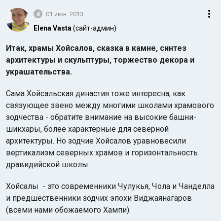
4
01 июн. 2013
Elena Vasta
(сайт-админ)
Итак, храмы Хойсалов, сказка в камне, синтез
архитектуры и скульптуры, торжество декора и
украшательства.
Сама Хойсальская династия тоже интересна, как
связующее звено между многими школами храмового
зодчества - обратите внимание на высокие башни-
шикхары, более характерные для северной
архитектуры. Но зодчие Хойсалов уравновесили
вертикализм северных храмов и горизонтальность
дравидийской школы.
Хойсалы - это современники Чулукья, Чола и Чанделла
и предшественники зодчих эпохи Виджаянагаров
(всеми нами обожаемого Хампи).