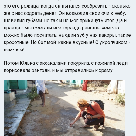
это его рожица, когда он пытался сообразить - сколько
же с нас содрать денег. Он возводил свои очи к небу,
шевелил губами, но так и не мог прикинуть итог. Да и
правда - мы сметали все гораздо раньше, чем это
можно было посчитать: на один зуб у них пакоры, такие
крохотные. Но бог мой: какие вкусные! С укропчиком -
ням-ням!
Потом Юлька с аксакалами покурила, с пожилой леди
порисовала ранголи, и мы отправились к храму.