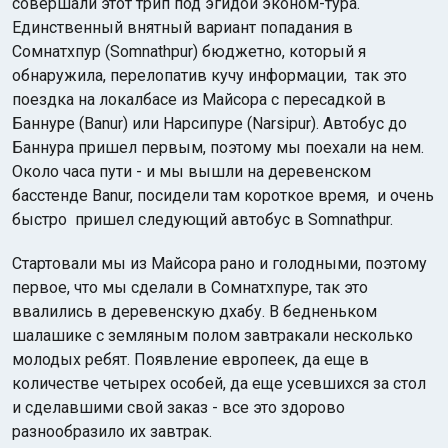
совершали этот трип под эгидой эконом-тура.
Единственный внятный вариант попадания в
Сомнатхпур (Somnathpur) бюджетно, который я
обнаружила, перелопатив кучу информации, так это
поездка на локалбасе из Майсора с пересадкой в
Баннуре (Banur) или Нарсипуре (Narsipur). Автобус до
Баннура пришел первым, поэтому мы поехали на нем.
Около часа пути - и мы вышли на деревенском
басстенде Вanur, посидели там короткое время, и очень
быстро пришел следующий автобус в Somnathpur.
Стартовали мы из Майсора рано и голодными, поэтому
первое, что мы сделали в Сомнатхпуре, так это
ввалились в деревенскую дхабу. В бедненьком
шалашике с земляным полом завтракали несколько
молодых ребят. Появление европеек, да еще в
количестве четырех особей, да еще усевшихся за стол
и сделавшими свой заказ - все это здорово
разнообразило их завтрак.