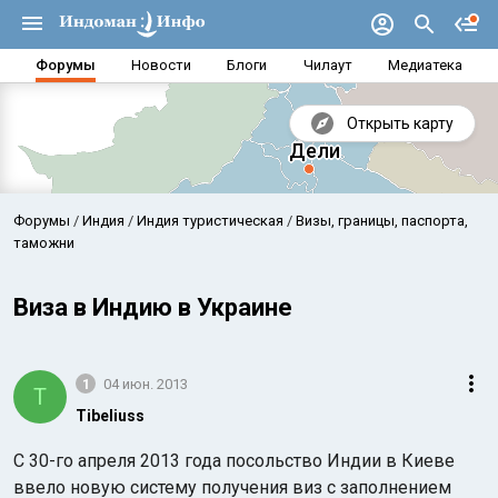
Форумы
Новости
Блоги
Чилаут
Медиатека
Открыть карту
Форумы
Индия
Индия туристическая
Визы, границы, паспорта,
таможни
Виза в Индию в Украине
1
04 июн. 2013
T
Tibeliuss
Аравийское море
Бенг
С 30-го апреля 2013 года посольство Индии в Киеве
ввело новую систему получения виз с заполнением