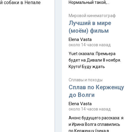
ой собаки в Непале
Нормальный такой,
запыхаться можно Elena
Vasta сказалa: Горы
Мировой кинематограф
Лучший в мире
Аватара? Да
(моём) фильм
Elena Vasta
около 14 часов назад
Yuet сказалa: Премьера
будет на Дивали 8 ноября.
Круто! Буду ждать
Сплавы и походы
Сплав по Керженцу
до Волги
Elena Vasta
около 14 часов назад
Анонс будущего рассказа: я
и Ирина Волга сплавились
по Керженцу (река в