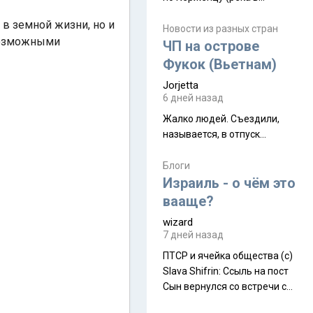
Нижегородской области) от
 в земной жизни, но и
села Керженец до стоящего
Новости из разных стран
евозможными
на берегу Волги
ЧП на острове
Макарьевского монастыря,
Фукок (Вьетнам)
это маршрут на 200 км
Jorjetta
[видео]
6 дней назад
Жалко людей. Съездили,
называется, в отпуск...
Блоги
Израиль - о чём это
вааще?
wizard
7 дней назад
ПТСР и ячейка общества (с)
Slava Shifrin: Ссыль на пост
Сын вернулся со встречи с
армейскими друзьями (год