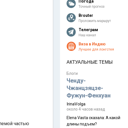
Погода
Точный прогноз
Brouter
Проложить маршрут
Телеграм
Наш канал
Виза в Индию
Лучшее для лонгстея
АКТУАЛЬНЫЕ ТЕМЫ
Блоги
Ченду-
Чжанцзяцзе-
Фужун-Фенхуан
IrinaVolga
около 4 часов назад
Elena Vasta сказалa: А какой
млемой частью
длины подъем?