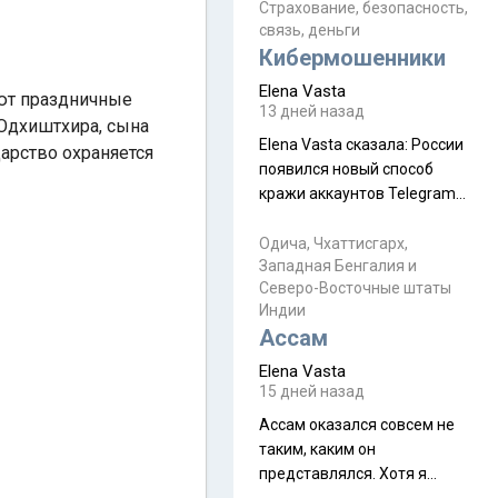
уже, как демобилизовались,
Страхование, безопасность,
связь, деньги
а продолжают встречаться
Кибермошенники
почти каждую неделю) и с
порога сообщил: "Эйтан
Elena Vasta
ают праздничные
разводится!" Эйтан -
13 дней назад
Юдхиштхира, сына
мальчик из религиозной
Elena Vasta сказалa: России
царство охраняется
семьи, из тех, кого называют
появился новый способ
"вязаные кипы". С 2022-го
кражи аккаунтов Telegram
без пароля и SMS
Прочитайте! У моих двух
Одича, Чхаттисгарх,
Западная Бенгалия и
знакомых вот так увели
Северо-Восточные штаты
аккаунты
Индии
Ассам
Elena Vasta
15 дней назад
Ассам оказался совсем не
таким, каким он
представлялся. Хотя я