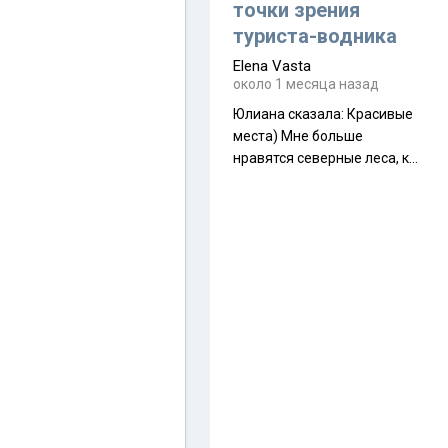
полностью самонесущей
точки зрения
ультралегкой моделью в
туриста-водника
ассортименте
Elena Vasta
производителя. Новинка
около 1 месяца назад
получила двухслойную
конструкцию с отдельным
Юлиана сказалa: Красивые
внешним тентом и сетчатой
места) Мне больше
внутренней палаткой, а ее
нравятся северные леса, как
масса в базовой
в Новгородчине)) Где флора
комплектации составляет
южной тайги
около 845 г. Палатка весит
менее