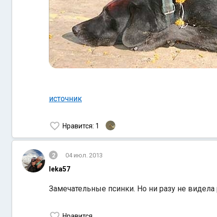
источник
Нравится
: 1
2
04 июл. 2013
leka57
Замечательные псинки. Но ни разу не видела
Нравится