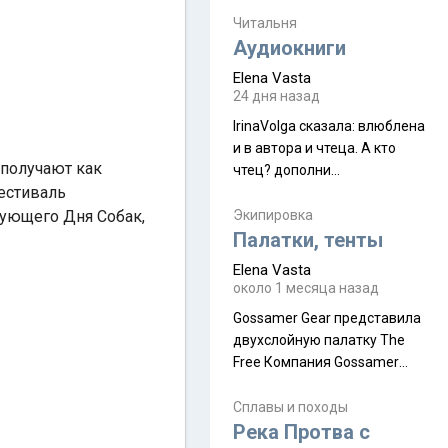
увидела его буквально
краешек, но все же схватила
Читальня
ауру штата, как-то он меня
Аудиокниги
принял и я его. Пышная
Elena Vasta
природа, мягкие
24 дня назад
доброжелательные люди,
IrinaVolga сказалa: влюблена
такая как бы переходная
и в автора и чтеца. А кто
ступень между привычной
 получают как
чтец? дополни
нам Индией и остальными
естиваль
рекомендацию
СВ штатами, которые я тоже
дующего Дня Собак,
Экипировка
надеюсь увидеть.
Палатки, тенты
Elena Vasta
около 1 месяца назад
Gossamer Gear представила
двухслойную палатку The
Free Компания Gossamer
Gear представила
туристическую палатку The
Сплавы и походы
Free, которая стала первой
Река Протва с