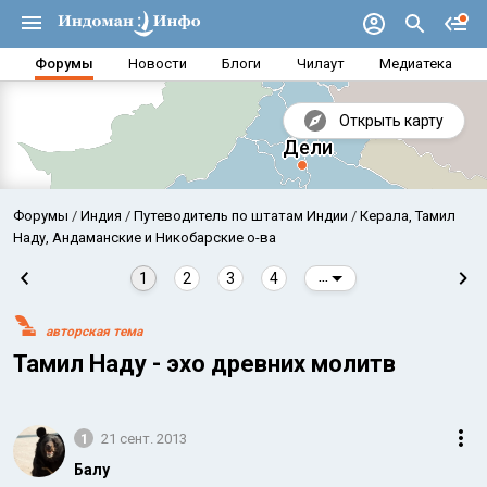
Форумы
Новости
Блоги
Чилаут
Медиатека
Открыть карту
Форумы
Индия
Путеводитель по штатам Индии
Керала, Тамил
Наду, Андаманские и Никобарские о-ва
1
2
3
4
...
авторская тема
Тамил Наду - эхо древних молитв
1
21 сент. 2013
Аравийское море
Бенг
Балу