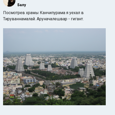
Балу
Посмотрев храмы Канчипурама я уехал в
Тируваннамалай. Аруначалешвар - гигант.