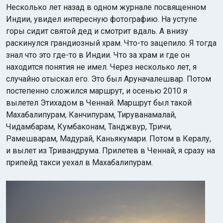
Несколько лет назад в одном журнале посвященном
Индии, увидел интересную фотографию. На уступе
горы сидит святой дед и смотрит вдаль. А внизу
раскинулся грандиозный храм. Что-то зацепило. Я тогда
знал что это где-то в Индии. Что за храм и где он
находится понятия не имел. Через несколько лет, я
случайно отыскал его. Это был Аруначалешвар. Потом
Индийский океан
постепенно сложился маршрут, и осенью 2010 я
вылетел Этихадом в Ченнай. Маршрут был такой
Махабалипурам, Канчипурам, Тируванамалай,
Чидамбарам, Кумбаконам, Танджвур, Тричи,
Рамешварам, Мадурай, Каньякумари. Потом в Кералу,
и вылет из Тривандрума. Прилетев в Ченнай, я сразу на
припейд такси уехал в Махабалипурам.