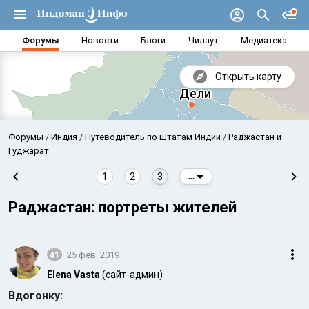
Форумы
Новости
Блоги
Чилаут
Медиатека
Открыть карту
Форумы
Индия
Путеводитель по штатам Индии
Раджастан и
Гуджарат
1
2
3
...
Раджастан: портреты жителей
41
25 фев. 2019
Elena Vasta
(сайт-админ)
Аравийское море
Бенг
Вдогонку: