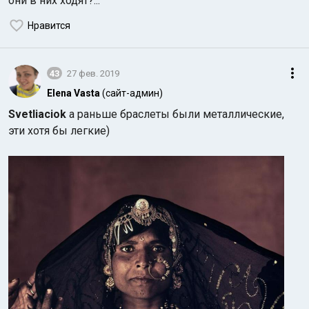
они в них ходят?...
Нравится
43
27 фев. 2019
Elena Vasta
(сайт-админ)
Svetliaciok
а раньше браслеты были металлические,
эти хотя бы легкие)