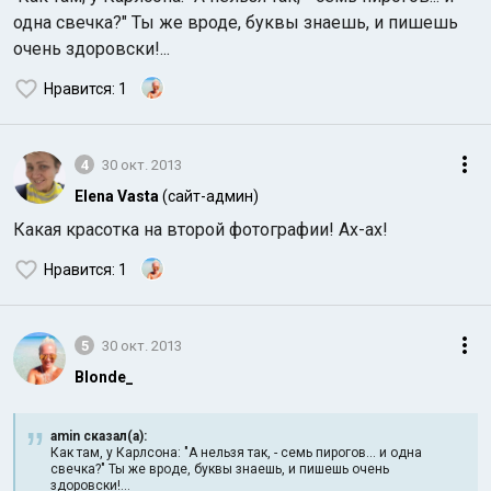
одна свечка?" Ты же вроде, буквы знаешь, и пишешь
очень здоровски!...
Нравится
: 1
4
30 окт. 2013
Elena Vasta
(сайт-админ)
Какая красотка на второй фотографии! Ах-ах!
Нравится
: 1
5
30 окт. 2013
Blonde_
amin сказал(а):
Как там, у Карлсона: "А нельзя так, - семь пирогов... и одна
свечка?" Ты же вроде, буквы знаешь, и пишешь очень
здоровски!...