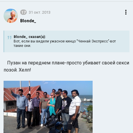
17
31 окт. 2013
Blonde_
Blonde_ сказал(а):
Вот, если вы видели ужасное кинцо "Ченнай Экспресс"-вот
такие они.
Пузан на переднем плане-просто убивает своей секси
позой. Хелп!