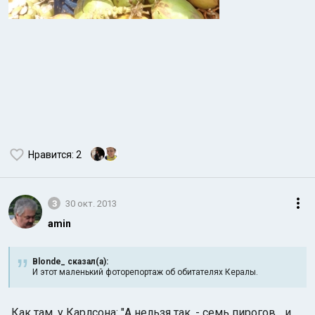
Нравится
: 2
3
30 окт. 2013
amin
Blonde_ сказал(а):
И этот маленький фоторепортаж об обитателях Кералы.
Как там, у Карлсона: "А нельзя так, - семь пирогов... и