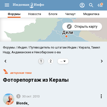
Форумы
Новости
Блоги
Чилаут
Медиатека
Открыть карту
Форумы
Индия
Путеводитель по штатам Индии
Керала, Тамил
Наду, Андаманские и Никобарские о-ва
1
2
...
авторская тема
Фоторепортаж из Кералы
1
30 окт. 2013
Аравийское море
Бенг
Blonde_