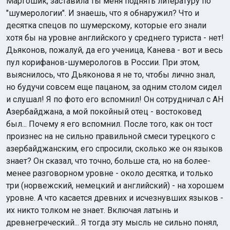
Маргошик, заставила ты меня поднять литературу по
"шумерологии". И знаешь, что я обнаружил? Что и
десятка спецов по шумерскому, которые его знали
хотя бы на уровне английского у среднего туриста - нет!
Дьяконов, пожалуй, да его ученица, Канева - вот и весь
пул корифанов-шумерологов в России. При этом,
выяснилось, что Дьяконова я не то, чтобы лично знал,
но будучи совсем еще пацаном, за одним столом сидел
и слушал! Я по фото его вспомнил! Он сотрудничал с АН
Азербайджана, а мой покойный отец - востоковед
был... Почему я его вспомнил. После того, как он тост
произнес на не сильно правильной смеси турецкого с
азербайджанским, его спросили, сколько же он языков
знает? Он сказал, что точно, больше ста, но на более-
менее разговорном уровне - около десятка, и только
три (норвежский, немецкий и английский) - на хорошем
уровне. А что касается древних и исчезнувших языков -
их никто толком не знает. Включая латынь и
древнегреческий... Я тогда эту мысль не сильно понял,