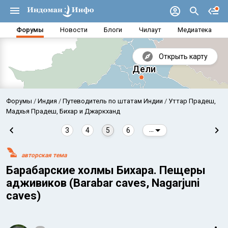
Форумы
Новости
Блоги
Чилаут
Медиатека
Открыть карту
Форумы
Индия
Путеводитель по штатам Индии
Уттар Прадеш,
Мадхья Прадеш, Бихар и Джаркханд
3
4
5
6
...
авторская тема
Барабарские холмы Бихара. Пещеры
адживиков (Barabar caves, Nagarjuni
caves)
Аравийское море
Бенг