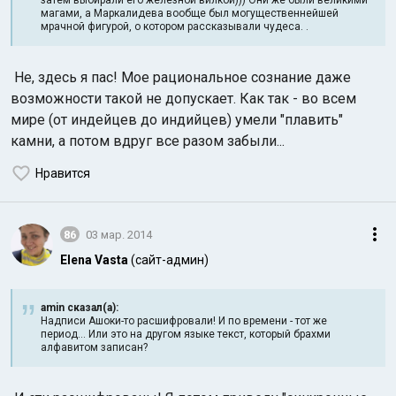
затем выбирали его железной вилкой))) Они же были великими
магами, а Маркалидева вообще был могущественнейшей
мрачной фигурой, о котором рассказывали чудеса. .
Не, здесь я пас! Мое рациональное сознание даже
возможности такой не допускает. Как так - во всем
мире (от индейцев до индийцев) умели "плавить"
камни, а потом вдруг все разом забыли...
Нравится
86
03 мар. 2014
Elena Vasta
(сайт-админ)
amin сказал(а):
Надписи Ашоки-то расшифровали! И по времени - тот же
период... Или это на другом языке текст, который брахми
алфавитом записан?