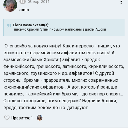
81
03 мар. 2014
amin
Elena Vasta сказал(а):
письмо брахми Этим письмом написаны эдикты Ашоки
О, спасибо за новую инфу! Как интересно - пишут, что
Индийский океан
возможно - с арамейским алфавитом есть связь! А
арамейский (язык Христа!) алфавит - предок
финикийского, греческого, латинского, кириллического,
армянского, грузинского и др. алфавитов! С другой
стороны, брахми - прародитель многих современных
южноиндийских алфавитов... А вот, который раньше
появился, - армейский или брахми, - до сих пор спорят...
Сколько, говоришь, этим пещерам? Надписи Ашоки,
вроде, третьим веком до н.э. датируют...
Нравится
: 1