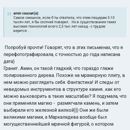
amin сказал(а):
Самое смешное, если б ты ответила, что этим пещерам 5-10
тысяч лет, я бы охотней поверил... Но в существование таких
высоких технологий всего 2,5 тыс лет назад - с трудом
верится...
Попробуй прочти! Говорят, что в этих письменах, что я
перефотографировала, с точностью до года написана
дата)
Гранит...Амин, он такой гладкий, что гораздо глаже
полированного дерева. Похоже на мраморную плиту, в
нем можно разглядеть себя. Фантастика! И следы от
неведомых инструментов в структуре камня...как его
можно выковорить в таких масштабах? Я подумала, что
они применяли магию - размягчали камень, и затем
выбирали его железной вилкой))) Они же были
великими магами, а Маркалидева вообще был
могущественнейшей мрачной фигурой, о котором