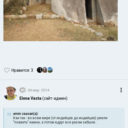
Нравится
: 3
93
04 мар. 2014
Elena Vasta
(сайт-админ)
amin сказал(а):
Как так - во всем мире (от индейцев до индийцев) умели
"плавить" камни, а потом вдруг все разом забыли...