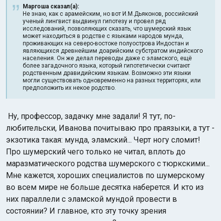
Маргоша сказал(а):
Не знаю, как с арамейским, но вот И.М.Дьяконов, российский
ученый лингвист выдвинул гипотезу и провел ряд
исследований, позволяющих сказать, что шумерский язык
может находиться в родстве с языками народов мунда,
проживающих на северо-востоке полуострова Индостан и
являющихся древнейшим доарийским субстратом индийского
населения. Он же делал переводы даже с эламского, ещё
более загадочного языка, который гипотетически считают
родственным дравидийским языкам. Возможно эти языки
могли существовать одновременно на разных территорях, или
предположить их некое родство.
Ну, профессор, задачку мне задали! Я тут, по-
любительски, Иванова почитываю про праязыки, а тут -
экзотика такая: мунда, эламский... Черт ногу сломит!
Про шумерский чего только не читал, вплоть до
маразматического родства шумерского с тюркскими...
Мне кажется, хороших специалистов по шумерскому
во всем мире не больше десятка наберется. И кто из
них параллели с эламской мундой провести в
состоянии? И главное, кто эту точку зрения