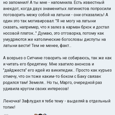
но запомнил! А ты мне - напомнила. Есть известный
анекдот, когда двух знаменитых латинистов попросили
поговорить межу собой на латыни - они отказались! А
один это так мотивировал: "Я не могу на латыни
сказать, например, что я залез в карман брюк и достал
носовой платок..." Думаю, это отговорка, потому как
умудряются же католические богословы диспуты на
латыни вести! Тем не менее, факт...
А всерьез о Ситчине говорить не собираюсь, так же как
и читать его бредятину. Мне хватило анонсов и
"дайджеста" его идей из википедии... Просто как курьез
отмечу, что он тоже каким-то боком с Баку связан:
родился там! Земеля... Но ты, Марго, очередной раз
удивила кругом своих интересов!
Леночка! Зафлудил я тебе тему - выделяй в отдельный
топик!