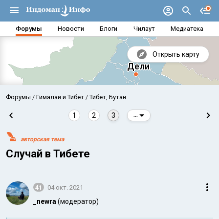
Форумы
Новости
Блоги
Чилаут
Медиатека
Открыть карту
Форумы
Гималаи и Тибет
Тибет, Бутан
1
2
3
...
авторская тема
Cлучай в Тибете
41
04 окт. 2021
Аравийское море
Бенг
_newra
(модератор)