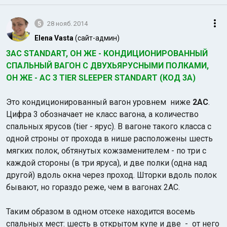
5
28 нояб. 2014
Elena Vasta
(сайт-админ)
3AС STANDART, ОН ЖЕ - КОНДИЦИОНИРОВАННЫЙ
СПАЛЬНЫЙ ВАГОН С ДВУХЬЯРУСНЫМИ ПОЛКАМИ,
ОН ЖЕ - AC 3 TIER SLEEPER STANDART (КОД 3А)
Это кондиционированный вагон уровнем ниже
2АС
.
Цифра 3 обозначает не класс вагона, а количество
спальных ярусов (tier - ярус). В вагоне такого класса с
одной строны от прохода в нише расположены шесть
мягких полок, обтянутых кожзаменителем - по три с
каждой стороны (в три яруса), и две полки (одна над
другой) вдоль окна через проход. Шторки вдоль полок
бывают, но гораздо реже, чем в вагонах 2АС.
Таким образом в одном отсеке находится восемь
спальных мест: шесть в открытом купе и две - от него