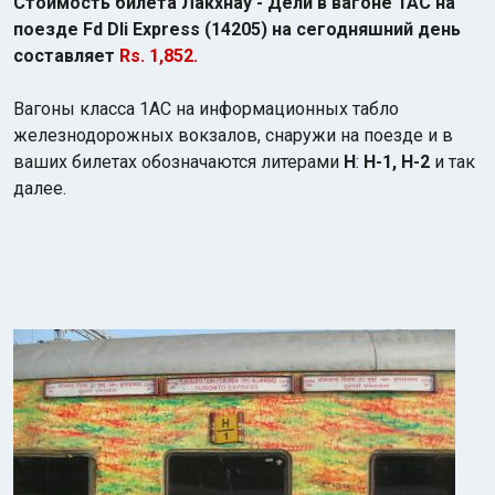
Стоимость билета Лакхнау - Дели в вагоне 1АС на
поезде Fd Dli Express (14205) на сегодняшний день
составляет
Rs. 1,852.
Вагоны класса 1АС на информационных табло
железнодорожных вокзалов, снаружи на поезде и в
ваших билетах обозначаются литерами
H
:
H-1, H-2
и так
далее.