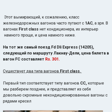
Этот вымирающий, к сожалению, класс
железнодорожных вагонов часто путают с
1АС
, а зря. В
вагонах
First class
нет кондиционера, их интерьер
намного проще, и цена намного ниже.
На тот же самый поезд Fd Dli Express (14205),
следующий по маршруту Лакнау-Дели, цена билета в
вагон FC составляет
Rs. 301.
Существует два типа вагонов
First class.
Первый тип соответствует типу вагонов
СС,
которые
мы разберем позднее, и представляет из себя
довольно скромные некондиционированные вагоны с
рядами кресел