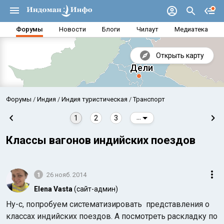
Форумы
Новости
Блоги
Чилаут
Медиатека
Открыть карту
Форумы
Индия
Индия туристическая
Транспорт
1
2
3
...
Классы вагонов индийских поездов
1
26 нояб. 2014
Elena Vasta
(сайт-админ)
Ну-с, попробуем систематизировать представления о
Аравийское море
Бенг
классах индийских поездов. А посмотреть раскладку по