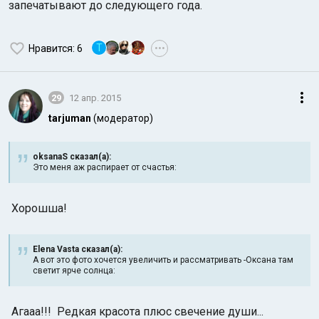
запечатывают до следующего года.
T
Нравится
: 6
•••
29
12 апр. 2015
tarjuman
(модератор)
oksanaS сказал(а):
Это меня аж распирает от счастья:
Хорошша!
Elena Vasta сказал(а):
А вот это фото хочется увеличить и рассматривать -Оксана там
светит ярче солнца:
Агааа!!! Редкая красота плюс свечение души...