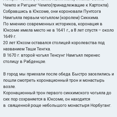
Чемпо и Ригцинг Чемпо(принадлежащие к Картокпа).
Собравшись в Юксоме, они короновали Пунтсога
Намгьяла первым чогьялом (королем) Сиккима.
По мнению современных историков, коронация в
Юксоме имела место не в 1641 г., а 8 лет спустя – около
1649 г.
20 лет Юксом оставался столицей королевства под
названием Таши Тенгка.
В 1670 г. второй чогьял Тенсунг Намгьял перенес
столицу в Рабденцзе.
В город мы приехали после обеда. Быстро заселились и
пошли смотреть коронационный трон и монастырь
возле.
Коронационный трон первого сиккимского чогьяла до
сих пор сохраняется в Юксоме, он находится
в священной роще небольшого монастыря Норбуганг.