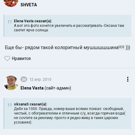
SHVETA
Elena Vasta сказал(а):
А вот это фото хочется увеличить и рассматривать -Оксана там
светит ярче солнца:
Еще бы- рядом такой колоритный мушшшшшина!!!! )))
Нравится
34
12 апр. 2015
Elena Vasta
(сайт-админ)
oksanaS сказал(а):
Дабл за 1000. Правда, номер выше всяких похвал: свободный,
чистый, с обогревателем и отличным с/у, всегда горячая вода(
не сочтите за рекламу- просто я редко живу в таких царских
условиях):