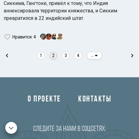
Сиккима, Гангтоке, привёл к тому, что Индия
аннексировала территории княжества, и Сикким
превратился в 22 индийский штат.
Нравится
: 4
1
2
3
4
...
О ПРОЕКТЕ
КОНТАКТЫ
Следите за нами в соцсетях: