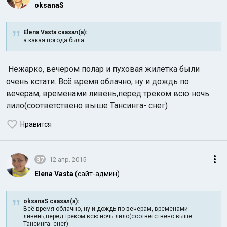
oksanaS
Elena Vasta сказал(а):
а какая погода была
Нежарко, вечером полар и пуховая жилетка были
очень кстати. Всё время облачно, ну и дождь по
вечерам, временами ливень,перед треком всю ночь
лило(соответствено выше Тансинга- снег)
Нравится
37
12 апр. 2015
Elena Vasta
(сайт-админ)
oksanaS сказал(а):
Всё время облачно, ну и дождь по вечерам, временами
ливень,перед треком всю ночь лило(соответствено выше
Тансинга- снег)