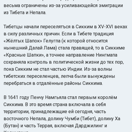
весьма ограничены из-за усиливающейся эмиграции
из Тибета и Непала.
Тибетцы начали переселятъся в Сикким в XV-XVI веках
в силу различных причин. Если в Тибете традиция
«Жёлтых Шапок» Гелугпа (к которой относится
нынешний Далай Лама) стала правящей, то в Сиккиме
«Красные Шапки», а точнее направление Нингмапа
сохраняла контроль в политической жизни до тех пор,
пока Сикким не стал частью Индии. Из-за волны
тибетских переселенцев, лепча были вынуждены
перебраться в отдалённые районы Сиккима.
В 1641 году Пенчу Намгьяла стал первым королём
Сиккима. В это время страна включала в себя
территории, принадлежащие ей сегодня, часть
восточного Непала, долину Чумби (Тибет), долину Ха
(Бутан) и часть Террая, включая Дарджилинг и