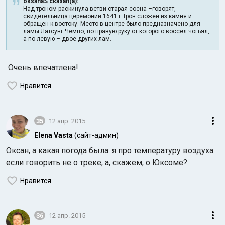
oksanaS сказал(а):
Над троном раскинула ветви старая сосна –говорят,
свидетельница церемонии 1641 г.Трон сложен из камня и
обращен к востоку. Место в центре было предназначено для
ламы Латсунг Чемпо, по правую руку от которого воссел чогьял,
а по левую – двое других лам.
Очень впечатлена!
Нравится
35
12 апр. 2015
Elena Vasta
(сайт-админ)
Оксан, а какая погода была: я про температуру воздуха:
если говорить не о треке, а, скажем, о Юксоме?
Нравится
36
12 апр. 2015