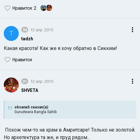
Нравится
: 2
30
12 апр. 2015
T
tadzh
Какая красота! Как же я хочу обратно в Сикким!
Нравится
31
12 апр. 2015
SHVETA
oksanaS сказал(а):
Gurudwara Bangla Sahib
Похож чем-то на храм в Амритсаре! Только не золотой.
Но архетектура та же, и пруд рядом...