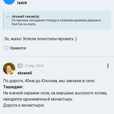
tadzh
oksanaS сказал(а):
По причине опоздания поезда и нехватки времени решили в
Гангток не ехать
Эх, жаль! Хотела поностальгировать :)
Нравится
28
12 апр. 2015
oksanaS
По дороге, 40км до Юксома, мы заехали в село
Ташидинг.
На южной окраине села, на вершине высокого холма,
находится одноимённый монастырь.
Дорога к монастырю: