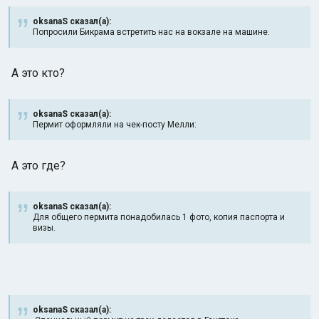
oksanaS сказал(а):
Попросили Бикрама встретить нас на вокзале на машине.
А это кто?
oksanaS сказал(а):
Пермит оформляли на чек-посту Мелли:
А это где?
oksanaS сказал(а):
Для общего пермита понадобилась 1 фото, копия паспорта и
визы.
oksanaS сказал(а):