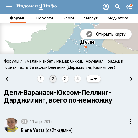
Форумы
Новости
Блоги
Чилаут
Медиатека
Открыть карту
Форумы
Гималаи и Тибет
Индия: Сикким, Аруначал Прадеш и
горная часть Западной Бенгалии (Дарджилинг, Калимпонг)
1
2
3
4
...
Дели-Варанаси-Юксом-Пеллинг-
Дарджилинг, всего по-немножку
21
11 апр. 2015
Аравийское море
Бенг
Elena Vasta
(сайт-админ)