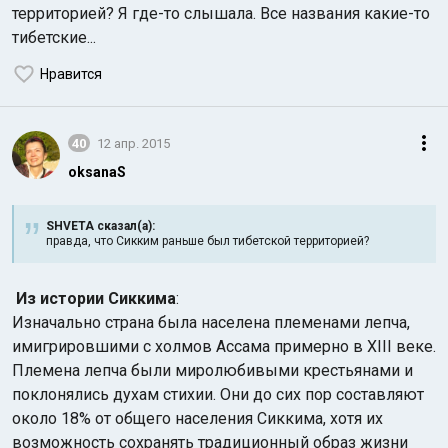
территорией? Я где-то слышала. Все названия какие-то
тибетские...
Нравится
40
12 апр. 2015
oksanaS
SHVETA сказал(а):
правда, что Сикким раньше был тибетской территорией?
Из истории Сиккима
:
Изначально страна была населена племенами лепча,
имигрировшими с холмов Ассама примерно в XIII веке.
Племена лепча были миролюбивыми крестьянами и
поклонялись духам стихии. Они до сих пор составляют
около 18% от общего населения Сиккима, хотя их
возможность сохранять традиционный образ жизни