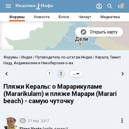
Форумы
Новости
Блоги
Чилаут
Медиатека
Открыть карту
Форумы
Индия
Путеводитель по штатам Индии
Керала, Тамил
Наду, Андаманские и Никобарские о-ва
1
2
...
Пляжи Кералы: о Марарикуламе
(Mararikulam) и пляже Марари (Marari
beach) - самую чуточку
Аравийское море
Бенг
21
27 апр. 2017