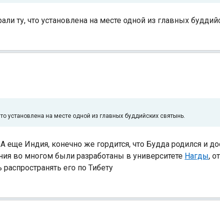
рали ту, что установлена на месте одной из главных будди
Индийский океан
 что установлена на месте одной из главных буддийских святынь.
А еще Индия, конечно же гордится, что Будда родился и до
ения во многом были разработаны в университете
Нагды
, о
распространять его по Тибету