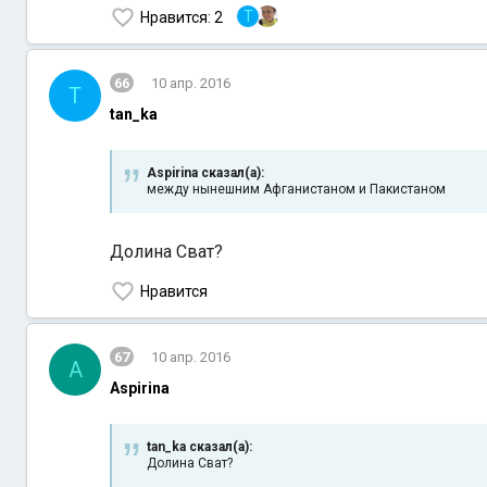
T
Нравится
: 2
66
10 апр. 2016
T
tan_ka
Aspirina сказал(а):
между нынешним Афганистаном и Пакистаном
Долина Сват?
Нравится
67
10 апр. 2016
A
Aspirina
tan_ka сказал(а):
Долина Сват?