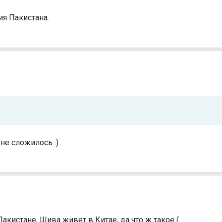
ия Пакистана.
 не сложилось :)
акистане, Шива живет в Китае, да что ж такое (