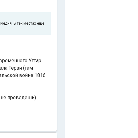
 Индия. В тех местах еще
овременного Уттар
ала Тераи (там
пальской войне 1816
о не проведешь)