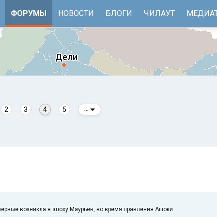
ФОРУМЫ
НОВОСТИ
БЛОГИ
ЧИЛАУТ
МЕДИА
2
3
4
5
...
е
Бенгальский залив
первые возникла в эпоху Маурьев, во время правления Ашоки