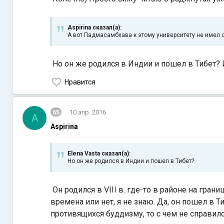
Aspirina сказал(а):
А вот Падмасамбхава к этому университету не имел 
Но он же родился в Индии и пошел в Тибет? 
Нравится
65
10 апр. 2016
A
Aspirina
Elena Vasta сказал(а):
Но он же родился в Индии и пошел в Тибет?
Он родился в VIII в. где-то в районе на гр
времена или нет, я не знаю. Да, он пошел в 
противящихся буддизму, то с чем не справил