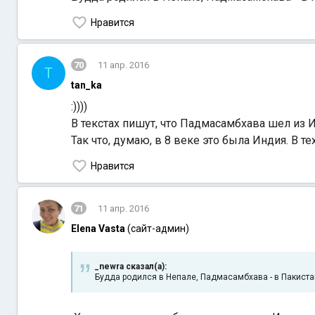
Нравится
70
11 апр. 2016
T
tan_ka
:))))
В текстах пишут, что Падмасамбхава шел из 
Так что, думаю, в 8 веке это была Индия. В 
Нравится
71
11 апр. 2016
Elena Vasta
(сайт-админ)
_newra сказал(а):
Будда родился в Непале, Падмасамбхава - в Пакистане