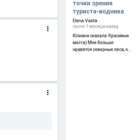
полностью самонесущей
точки зрения
ультралегкой моделью в
туриста-водника
ассортименте
Elena Vasta
производителя. Новинка
около 1 месяца назад
получила двухслойную
конструкцию с отдельным
Юлиана сказалa: Красивые
внешним тентом и сетчатой
места) Мне больше
внутренней палаткой, а ее
нравятся северные леса, как
масса в базовой
в Новгородчине)) Где флора
комплектации составляет
южной тайги
около 845 г. Палатка весит
менее