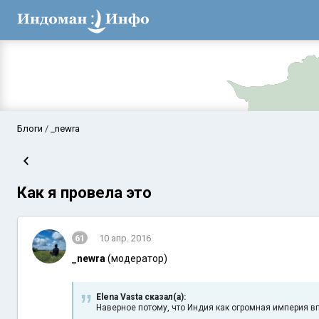
Блоги
_newra
Как я провела это
61
10 апр. 2016
_newra
(модератор)
Аравийское мор
Elena Vasta сказал(а):
Наверное потому, что Индия как огромная империя в