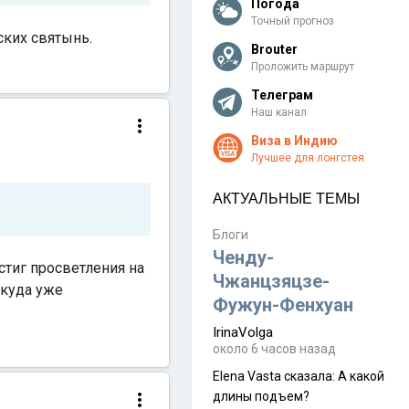
Погода
Точный прогноз
йских святынь.
Brouter
Проложить маршрут
Телеграм
Наш канал
Виза в Индию
Лучшее для лонгстея
АКТУАЛЬНЫЕ ТЕМЫ
Блоги
Ченду-
стиг просветления на
Чжанцзяцзе-
ткуда уже
Фужун-Фенхуан
IrinaVolga
около 6 часов назад
Elena Vasta сказалa: А какой
длины подъем?