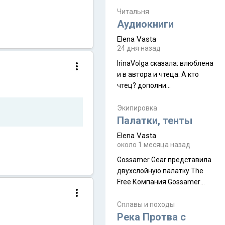
увидела его буквально
краешек, но все же схватила
Читальня
ауру штата, как-то он меня
Аудиокниги
принял и я его. Пышная
Elena Vasta
природа, мягкие
24 дня назад
доброжелательные люди,
IrinaVolga сказалa: влюблена
такая как бы переходная
и в автора и чтеца. А кто
ступень между привычной
чтец? дополни
нам Индией и остальными
рекомендацию
СВ штатами, которые я тоже
Экипировка
надеюсь увидеть.
Палатки, тенты
Elena Vasta
около 1 месяца назад
Gossamer Gear представила
двухслойную палатку The
Free Компания Gossamer
Gear представила
туристическую палатку The
Сплавы и походы
Free, которая стала первой
Река Протва с