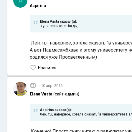
A
Aspirina
Elena Vasta сказал(а):
в университете Нагды,
Лен, ты, наверное, хотела сказать "в универ
А вот Падмасамбхава к этому университету н
родился уже Просветлённым)
Нравится
64
10 апр. 2016
Elena Vasta
(сайт-админ)
Aspirina сказал(а):
Лен, ты, наверное, хотела сказать "в университете На
Конечно) Просто сижу читаю о раджпутах уже