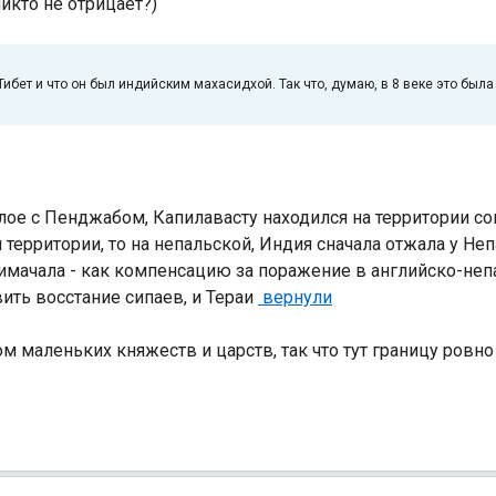
никто не отрицает?)
ибет и что он был индийским махасидхой. Так что, думаю, в 8 веке это была
ое с Пенджабом, Капилавасту находился на территории с
 территории, то на непальской, Индия сначала отжала у Неп
Химачала - как компенсацию за поражение в английско-не
ить восстание сипаев, и Тераи
вернули
ом маленьких княжеств и царств, так что тут границу ровн