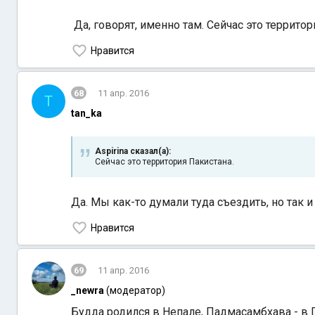
Да, говорят, именно там. Сейчас это территор
Нравится
68
11 апр. 2016
T
tan_ka
Aspirina сказал(а):
Сейчас это территория Пакистана.
Да. Мы как-то думали туда съездить, но так и
Нравится
69
11 апр. 2016
_newra
(модератор)
Будда родился в Непале, Падмасамбхава - в П