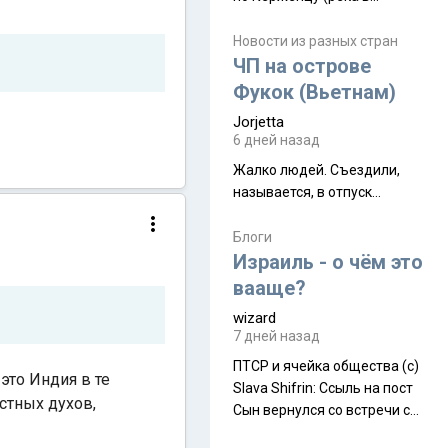
Нижегородской области) от
села Керженец до стоящего
Новости из разных стран
на берегу Волги
ЧП на острове
Макарьевского монастыря,
Фукок (Вьетнам)
это маршрут на 200 км
Jorjetta
[видео]
6 дней назад
Жалко людей. Съездили,
называется, в отпуск...
Блоги
Израиль - о чём это
вааще?
wizard
7 дней назад
ПТСР и ячейка общества (с)
это Индия в те
Slava Shifrin: Ссыль на пост
стных духов,
Сын вернулся со встречи с
армейскими друзьями (год