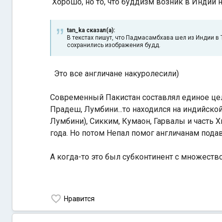
Хорошо, но то, что буддизм возник в Индии 
tan_ka сказал(а):
В текстах пишут, что Падмасамбхава шел из Индии в Т
сохранились изображения будд.
Это все англичане накуролесили)
Современный Пакистан составлял единое цел
Прадеш, Лумбини...то находился на индийской
Лумбини), Сикким, Кумаон, Гарвалы и часть 
года. Но потом Непал помог англичанам подав
А когда-то это был субконтинент с множеств
Нравится