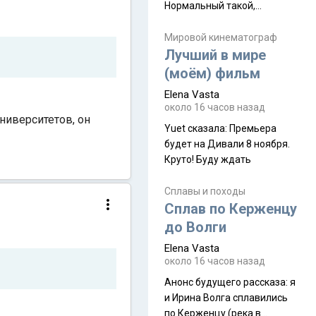
Нормальный такой,
запыхаться можно Elena
Vasta сказалa: Горы
Мировой кинематограф
Лучший в мире
Аватара? Да
(моём) фильм
Elena Vasta
около 16 часов назад
ниверситетов, он
Yuet сказалa: Премьера
будет на Дивали 8 ноября.
Круто! Буду ждать
Сплавы и походы
Сплав по Керженцу
до Волги
Elena Vasta
около 16 часов назад
Анонс будущего рассказа: я
и Ирина Волга сплавились
по Керженцу (река в