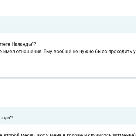
ситете Наланды"?
е имел отношения. Ему вообще не нужно было проходить у
ланды"?
 второй месяц, вот у меня в голове и случилось затмение)