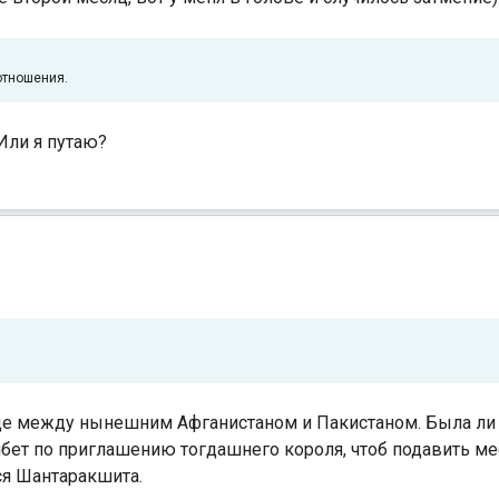
отношения.
Или я путаю?
анице между нынешним Афганистаном и Пакистаном. Была ли 
Тибет по приглашению тогдашнего короля, чтоб подавить ме
ся Шантаракшита.