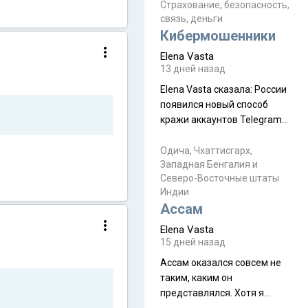
уже, как демобилизовались,
Страхование, безопасность,
связь, деньги
а продолжают встречаться
Кибермошенники
почти каждую неделю) и с
порога сообщил: "Эйтан
Elena Vasta
разводится!" Эйтан -
13 дней назад
мальчик из религиозной
Elena Vasta сказалa: России
семьи, из тех, кого называют
появился новый способ
"вязаные кипы". С 2022-го
кражи аккаунтов Telegram
без пароля и SMS
Прочитайте! У моих двух
Одича, Чхаттисгарх,
Западная Бенгалия и
знакомых вот так увели
Северо-Восточные штаты
аккаунты
Индии
Ассам
Elena Vasta
15 дней назад
Ассам оказался совсем не
таким, каким он
представлялся. Хотя я