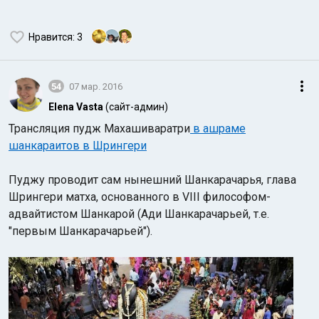
Нравится
: 3
54
07 мар. 2016
Elena Vasta
(сайт-админ)
Трансляция пудж Махашиваратри
в ашраме
шанкараитов в Шрингери
Пуджу проводит сам нынешний Шанкарачарья, глава
Шрингери матха, основанного в VIII философом-
адвайтистом Шанкарой (Ади Шанкарачарьей, т.е.
"первым Шанкарачарьей").