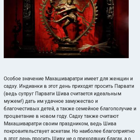
Особое значение Махашиваратри имеет для женщин и
садху. Индианки в этот день приходят просить Парвати
(ведь супруг Парвати Шива считается идеальным
мужем!) дать им удачное замужество и
благочестивых детей, а также семейное благополучие и
процветание в новом году. Садху также считают
Махашиваратри своим праздником, ведь Шива
покровительствует аскетам. Но наиболее благоприятно
в этот день просить Шиву не о преходящих благах, а о