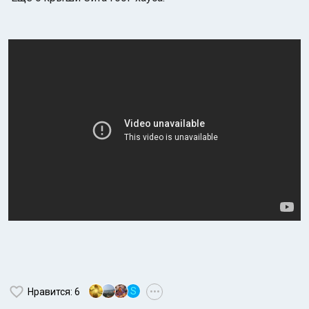
S
Нравится
: 6
•••