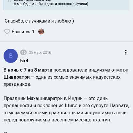
А мы будем тебя ждать и посылать лучики)
Спасибо, с лучиками я люблю )
Нравится
: 1
46
05 мар. 2016
B
bird
В ночь с 7 на 8 марта
последователи индуизма отметят
Шиваратри
— один из самых значимых индуистских
праздников.
Праздник Махашиваратри в Индии — это день
преданности и поклонения Шиве и его супруге Парвати,
отмечаемый всеми правоверными индуистами в ночь
перед новолунием в весеннем месяце пхалгун.