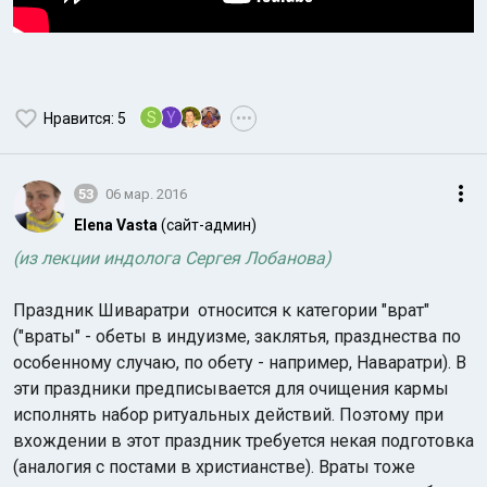
S
Y
Нравится
: 5
•••
53
06 мар. 2016
Elena Vasta
(сайт-админ)
(из лекции индолога Сергея Лобанова)
Праздник Шиваратри относится к категории "врат"
("враты" - обеты в индуизме, заклятья, празднества по
особенному случаю, по обету - например, Наваратри). В
эти праздники предписывается для очищения кармы
исполнять набор ритуальных действий. Поэтому при
вхождении в этот праздник требуется некая подготовка
(аналогия с постами в христианстве). Враты тоже