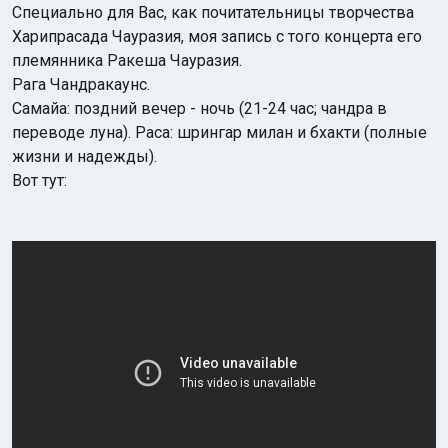
Специально для Вас, как почитательницы творчества
Харипрасада Чауразия, моя запись с того концерта его
племянника Ракеша Чауразия.
Рага Чандракаунс.
Самайа: поздний вечер - ночь (21-24 час; чандра в
переводе луна). Раса: шрингар милан и бхакти (полные
жизни и надежды).
Вот тут: