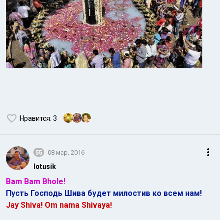
Нравится
: 3
55
08 мар. 2016
lotusik
Bam Bam Bhole!
Пусть Господь Шива будет милостив ко всем нам!
Jay Shiva! Om nama Shivaya!