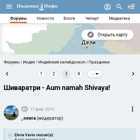
Форумы
Новости
Блоги
Чилаут
Медиатека
Открыть карту
Форумы
Индия
Индийский калейдоскоп
Праздники
1
2
3
4
...
Шиваратри - Aum namah Shivaya!
41
17 фев. 2015
_newra
(модератор)
Аравийское море
Бенг
Elena Vasta сказал(а):
А что делала ты?