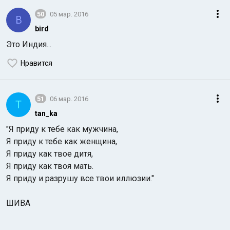
50
05 мар. 2016
B
bird
Это Индия...
Нравится
51
06 мар. 2016
T
tan_ka
"Я приду к тебе как мужчина,
Я приду к тебе как женщина,
Я приду как твое дитя,
Я приду как твоя мать.
Я приду и разрушу все твои иллюзии."
ШИВА