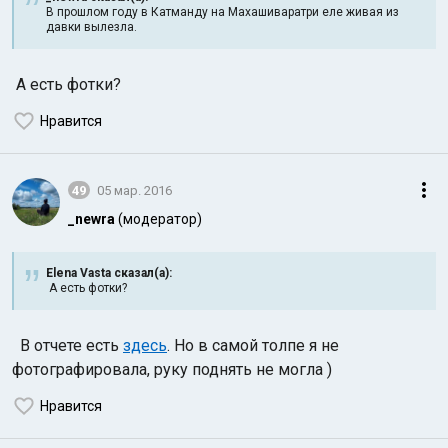
В прошлом году в Катманду на Махашиваратри еле живая из
давки вылезла.
А есть фотки?
Нравится
49
05 мар. 2016
_newra
(модератор)
Elena Vasta сказал(а):
А есть фотки?
В отчете есть
здесь
. Но в самой толпе я не
фотографировала, руку поднять не могла )
Нравится