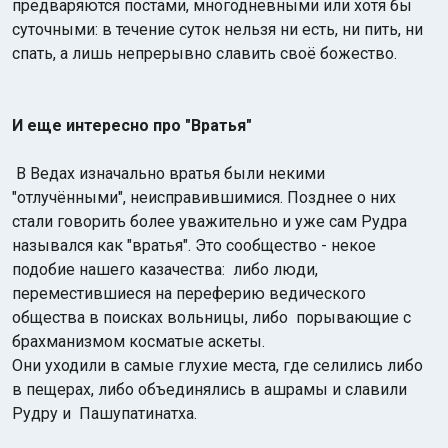
предваряются постами, многодневными или хотя бы
суточными: в течение суток нельзя ни есть, ни пить, ни
спать, а лишь непрерывно славить своё божество.
И еще интересно про "Вратья"
В Ведах изначально вратья были некими
"отлучёнными", неисправившимися. Позднее о них
стали говорить более уважительно и уже сам Рудра
назывался как "вратья". Это сообщество - некое
подобие нашего казачества: либо люди,
переместившиеся на переферию ведического
общества в поисках вольницы, либо порывающие с
брахманизмом косматые аскеты.
Они уходили в самые глухие места, где селились либо
в пещерах, либо объединялись в ашрамы и славили
Рудру и Пашупатинатха.