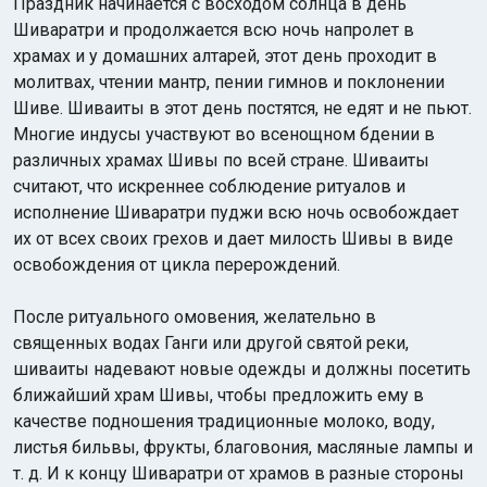
Праздник начинается с восходом солнца в день
Шиваратри и продолжается всю ночь напролет в
храмах и у домашних алтарей, этот день проходит в
молитвах, чтении мантр, пении гимнов и поклонении
Шиве. Шиваиты в этот день постятся, не едят и не пьют.
Многие индусы участвуют во всенощном бдении в
различных храмах Шивы по всей стране. Шиваиты
считают, что искреннее соблюдение ритуалов и
исполнение Шиваратри пуджи всю ночь освобождает
их от всех своих грехов и дает милость Шивы в виде
освобождения от цикла перерождений.
После ритуального омовения, желательно в
священных водах Ганги или другой святой реки,
шиваиты надевают новые одежды и должны посетить
ближайший храм Шивы, чтобы предложить ему в
качестве подношения традиционные молоко, воду,
листья бильвы, фрукты, благовония, масляные лампы и
т. д. И к концу Шиваратри от храмов в разные стороны