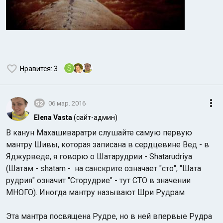
S
Нравится
: 3
52
06 мар. 2016
Elena Vasta
(сайт-админ)
В канун Махашиваратри слушайте самую первую
мантру Шивы, которая записана в сердцевине Вед - в
Яджурведе, я говорю о Шатарудрии - Shatarudriya
(Шатам - shatam - на санскрите означает "сто", "Шата
рудрия" означит "Сторудрие" - тут СТО в значении
МНОГО). Иногда мантру называют Шри Рудрам
Эта мантра посвящена Рудре, но в ней впервые Рудра