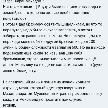
"Хара! Хара! Махадэв!".
И я тоже с ними. :-) Внутри было по щиколотку воды с
землёй, но это конечно же всё необыкновенно
понравилось.
Потом я дал брахману освятить шивалингам, но что-то
перепутал, надо было сначала заплатить, а потом
забирать, он разозлился на меня. Но в следующем же
переходе меня поймал другой брахман и я дал 200
рупий. В общей сложности я заплатил 600. Но на выходе
подбежали ещё какие-то называвшие себя
брахманами, строго вычитывали мне, просили ещё
денег. Мальчику на входе не заплатил за молоко (руки
заняты были) и т.д.
На следующий день я пошел на ночной концерт
дхрупад мела, который идет круглосуточно в
Махашиваратри. Музыканты играют примерно по часу
каждый. Рекомендую посетить при случае.
lotusik
,