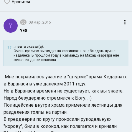
Нравится
56
08 мар. 2016
Y
YES
_newra сказал(а):
Очень красиво выглядит на картинках, но наблюдать лучше
издалека. В прошлом году в Катманду на Махашиваратри еле
живая из давки вылезла.
Мне понравилось участие в "штурме" храма Кедарнатх
в Варанаси в уже далёком 2011 году.
Но в Варанаси времени не существует, как вы знаете.
Народ безудержно стремился к Богу. :-)
Полицейские внутри храма применяли лестницы для
разделения толпы на партии.
В преддверии по кругу проносили рукодельную
"корову", били в колокол, как полагается и кричали