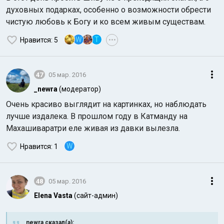
духовных подарках, особенно о возможности обрести
чистую любовь к Богу и ко всем живым существам.
W
T
Нравится
: 5
•••
47
05 мар. 2016
_newra
(модератор)
Очень красиво выглядит на картинках, но наблюдать
лучше издалека. В прошлом году в Катманду на
Махашиваратри еле живая из давки вылезла.
W
Нравится
: 1
48
05 мар. 2016
Elena Vasta
(сайт-админ)
_newra сказал(а):