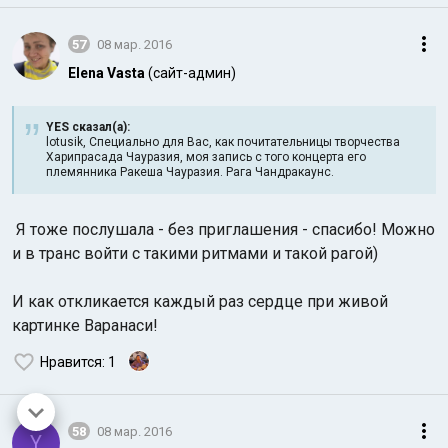
57
08 мар. 2016
Elena Vasta
(сайт-админ)
YES сказал(а):
lotusik, Специально для Вас, как почитательницы творчества
Харипрасада Чауразия, моя запись с того концерта его
племянника Ракеша Чауразия. Рага Чандракаунс.
Я тоже послушала - без приглашения - спасибо! Можно
и в транс войти с такими ритмами и такой рагой)
И как откликается каждый раз сердце при живой
картинке Варанаси!
Нравится
: 1
58
08 мар. 2016
Y