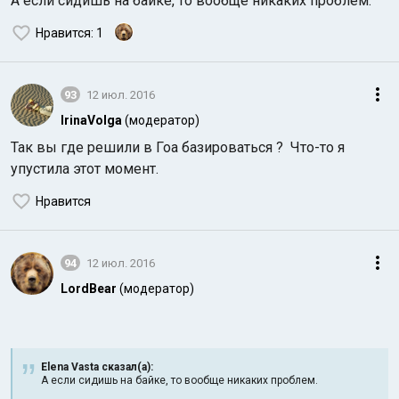
А если сидишь на байке, то вообще никаких проблем.
Нравится
: 1
93
12 июл. 2016
IrinaVolga
(модератор)
Так вы где решили в Гоа базироваться ? Что-то я
упустила этот момент.
Нравится
94
12 июл. 2016
LordBear
(модератор)
Elena Vasta сказал(а):
А если сидишь на байке, то вообще никаких проблем.