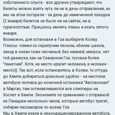
собственного опыта - все дружно утверждают, что
билеты можно взять чуть ли не в день отправления, но
мы на этом погорели - за день до намеченной поездки
(2 января) билетов не было ни на сайтах, ни в
турагентствах. Пришлось менять планы и ехать пятого
января.
Возможно, для остановки в Гоа выберете Колву.
Плюсы: пляжи со скрипучим песком, обилие шеков,
заход в океан тоже песчаный, без камней; минусы: нет
той движухи, как на Северном Гоа, тусовка более
"пакетная". Хотя, не место красит человека, а человек -
место)). Так вот, если остановитесь в Колве, то оттуда
до Хампи добираться довольно удобно - на местном
автобусе полчаса до конечной остановки "Автовокзал"
в Маргао, там останавливаются все слипперы на
Хоспет и Хампи. Экономите по сравнению с отправкой
из Панаджи несколько часов, которые автобус тратит,
собирая пассажиров по всему Гоа.
Мы в Хампи ехали в некондиционированном автобусе,