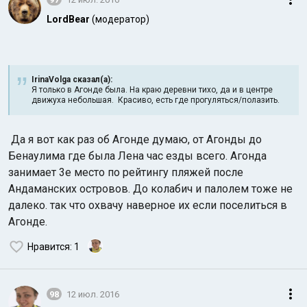
LordBear
(модератор)
IrinaVolga сказал(а):
Я только в Агонде была. На краю деревни тихо, да и в центре
движуха небольшая. Красиво, есть где прогуляться/полазить.
Да я вот как раз об Агонде думаю, от Агонды до
Бенаулима где была Лена час езды всего. Агонда
занимает 3е место по рейтингу пляжей после
Андаманских островов. До колабич и палолем тоже не
далеко. так что охвачу наверное их если поселиться в
Агонде.
Нравится
: 1
98
12 июл. 2016