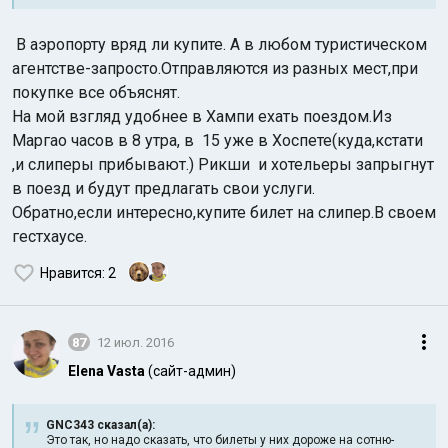
В аэропорту вряд ли купите. А в любом туристическом
агентстве-запросто.Отправляются из разных мест,при
покупке все объяснят.
На мой взгляд удобнее в Хампи ехать поездом.Из
Маргао часов в 8 утра, в 15 уже в Хоспете(куда,кстати
,и слиперы прибывают.) Рикши и хотельеры запрыгнут
в поезд и будут предлагать свои услуги.
Обратно,если интересно,купите билет на слипер.В своем
гестхаусе.
Нравится
: 2
87
12 июл. 2016
Elena Vasta
(сайт-админ)
GNC343 сказал(а):
Это так, но надо сказать, что билеты у них дороже на сотню-