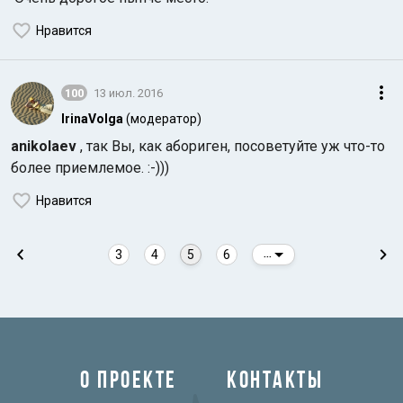
Нравится
100
13 июл. 2016
IrinaVolga
(модератор)
anikolaev
, так Вы, как абориген, посоветуйте уж что-то
более приемлемое. :-)))
Нравится
3
4
5
6
...
О ПРОЕКТЕ
КОНТАКТЫ