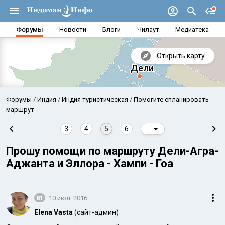
Форумы
Новости
Блоги
Чилаут
Медиатека
Открыть карту
Форумы
Индия
Индия туристическая
Помогите спланировать
маршрут
3
4
5
6
...
Прошу помощи по маршруту Дели-Агра-
Аджанта и Эллора - Хампи - Гоа
81
10 июл. 2016
Аравийское море
Бенг
Elena Vasta
(сайт-админ)