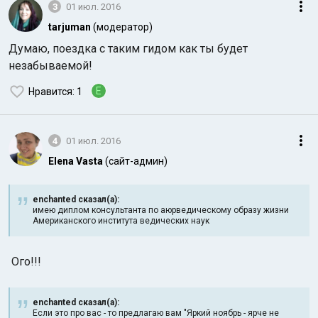
3
01 июл. 2016
tarjuman
(модератор)
Думаю, поездка с таким гидом как ты будет
незабываемой!
E
Нравится
: 1
4
01 июл. 2016
Elena Vasta
(сайт-админ)
enchanted сказал(а):
имею диплом консультанта по аюрведическому образу жизни
Американского института ведических наук
Ого!!!
enchanted сказал(а):
Если это про вас - то предлагаю вам "Яркий ноябрь - ярче не