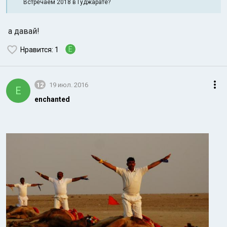
Встречаем 2018 в Гуджарате?
а давай!
E
Нравится
: 1
12
19 июл. 2016
E
enchanted