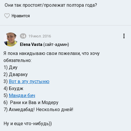
Они так простоят/пролежат полтора года?
Нравится
14
19 июл. 2016
Elena Vasta
(сайт-админ)
Я пока накидываю свои пожелахи, что хочу
обязательно:
1) Диу
2) Двараку
3)
Вот в эту пустыню
4) Бхудж
5)
Мандви бич
6) Рани ки Вав и Модеру
7) Ахмедабад! Несколько дней!
Ну и еще что-нибудь))