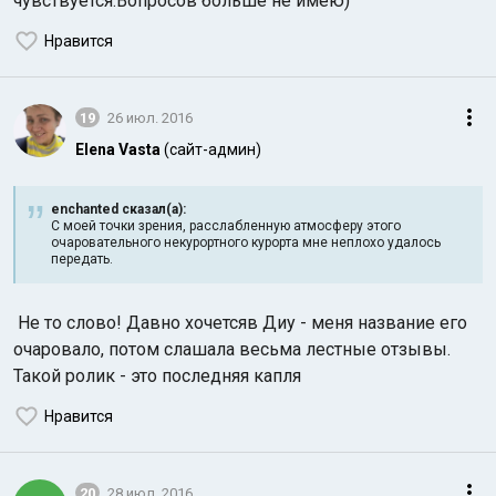
чувствуется.Вопросов больше не имею)
Нравится
19
26 июл. 2016
Elena Vasta
(сайт-админ)
enchanted сказал(а):
С моей точки зрения, расслабленную атмосферу этого
очаровательного некурортного курорта мне неплохо удалось
передать.
Не то слово! Давно хочетсяв Диу - меня название его
очаровало, потом слашала весьма лестные отзывы.
Такой ролик - это последняя капля
Нравится
20
28 июл. 2016