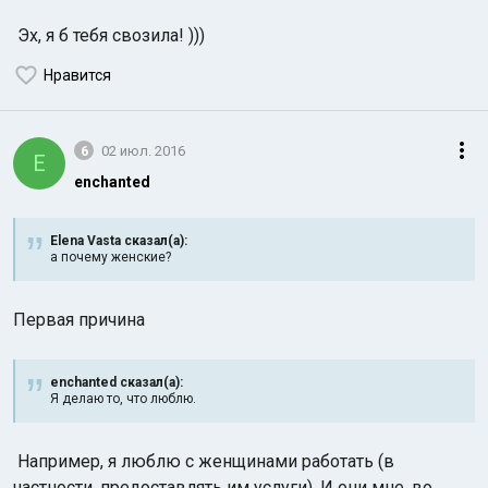
Эх, я б тебя свозила! )))
Нравится
6
02 июл. 2016
E
enchanted
Elena Vasta сказал(а):
а почему женские?
Первая причина
enchanted сказал(а):
Я делаю то, что люблю.
Например, я люблю с женщинами работать (в
частности, предоставлять им услуги). И они мне, во