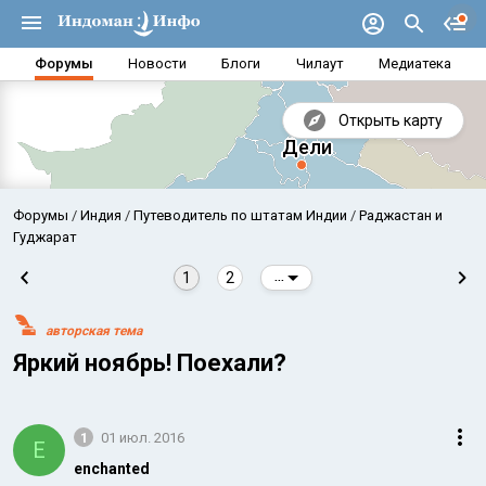
Форумы
Новости
Блоги
Чилаут
Медиатека
Открыть карту
Форумы
Индия
Путеводитель по штатам Индии
Раджастан и
Гуджарат
1
2
...
авторская тема
Яркий ноябрь! Поехали?
1
01 июл. 2016
Аравийское море
Бенг
E
enchanted