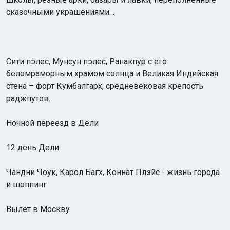
сказочными украшениями…
Cити пэлес, Мунсун пэлес, Ранакпур с его
беломраморным храмом солнца и Великая Индийская
стена – форт Кумбалгарх, средневековая крепость
раджпутов.
Ночной переезд в Дели
12 день Дели
Чандни Чоук, Карол Багх, Коннат Плэйс - жизнь города
и шоппинг
Вылет в Москву