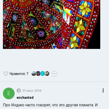
F
Нравится
: 7
•••
2
01 июл. 2016
E
enchanted
Про Индию часто говорят, что это другая планета. И