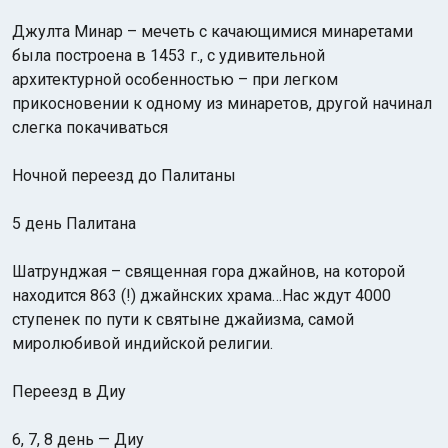
Джулта Минар – мечеть с качающимися минаретами
была построена в 1453 г., с удивительной
архитектурной особенностью – при легком
прикосновении к одному из минаретов, другой начинал
слегка покачиваться
Ночной переезд до Палитаны
5 день Палитана
Шатрунджая – священная гора джайнов, на которой
находится 863 (!) джайнских храма…Нас ждут 4000
cтупенек по пути к святыне джайизма, самой
миролюбивой индийской религии.
Переезд в Диу
6, 7, 8 день — Диу