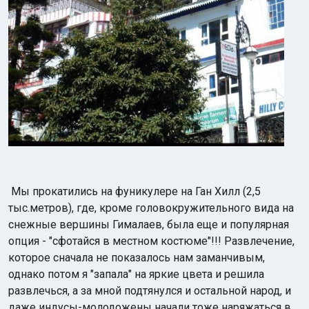
Мы прокатились на фуникулере на Ган Хилл (2,5
тыс.метров), где, кроме головокружительного вида на
снежные вершины Гималаев, была еще и популярная
опция - "сфотайся в местном костюме"!!! Развлечение,
которое сначала не показалось нам заманчивым,
однако потом я "запала" на яркие цвета и решила
развлечься, а за мной подтянулся и остальной народ, и
даже индусы-молодожены начали тоже наряжаться в