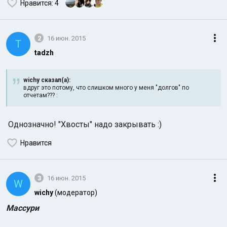
Нравится
: 4
2
16 июн. 2015
T
tadzh
wichy сказал(а):
вдруг это потому, что слишком много у меня "долгов" по
отчетам??? :
Однозначно! "Хвосты" надо закрывать :)
Нравится
3
16 июн. 2015
W
wichy
(модератор)
Массури