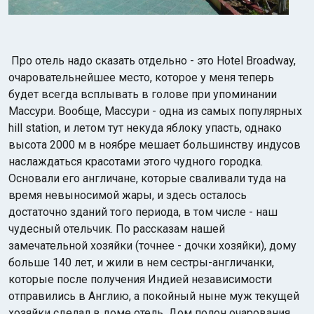
Про отель надо сказать отдельно - это Hotel Broadway,
очаровательнейшее место, которое у меня теперь
будет всегда всплывать в голове при упоминании
Массури. Вообще, Массури - одна из самых популярных
hill station, и летом тут некуда яблоку упасть, однако
высота 2000 м в ноябре мешает большинству индусов
наслаждаться красотами этого чудного городка.
Основали его англичане, которые сваливали туда на
время невыносимой жары, и здесь осталось
достаточно зданий того периода, в том числе - наш
чудесный отельчик. По рассказам нашей
замечательной хозяйки (точнее - дочки хозяйки), дому
больше 140 лет, и жили в нем сестры-англичанки,
которые после получения Индией независимости
отправились в Англию, а покойный ныне муж текущей
хозяйки сделал в доме отель. Дом полон очарования