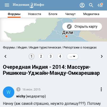
Форумы
Новости
Блоги
Чилаут
Медиатека
Открыть карту
Форумы
Индия
Индия туристическая
Репортажи о поездках
1
2
3
4
...
Очередная Индия - 2014: Массури-
Ришикеш-Уджайн-Манду-Омкарешвар
1
16 июн. 2015
W
wichy
(модератор)
Аравийское море
Бенг
Начну (аж самой страшно, неужто допишу???). Потому