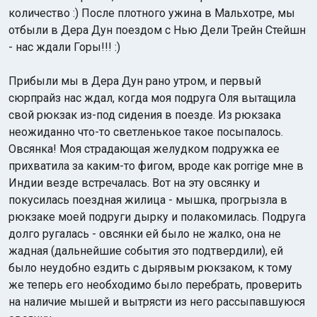
количество :) После плотного ужина в Мальхотре, мы
отбыли в Дера Дун поездом с Нью Дели Трейн Стейшн
- нас ждали Горы!!! :)
Прибыли мы в Дера Дун рано утром, и первый
сюрпрайз нас ждал, когда моя подруга Оля вытащила
свой рюкзак из-под сидения в поезде. Из рюкзака
неожиданно что-то светленькое такое посыпалось.
Овсянка! Моя страдающая желудком подружка ее
прихватила за каким-то фигом, вроде как porrige мне в
Индии везде встречалась. Вот на эту овсянку и
покусилась поездная жилица - мышка, прогрызла в
рюкзаке моей подруги дырку и полакомилась. Подруга
долго ругалась - овсянки ей было не жалко, она не
жадная (дальнейшие события это подтвердили), ей
было неудобно ездить с дырявым рюкзаком, к тому
же теперь его необходимо было перебрать, проверить
на наличие мышей и вытрясти из него рассыпавшуюся