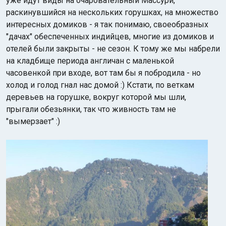
уже идут виды на очаровательный Массури,
раскинувшийся на нескольких горушках, на множество
интересных домиков - я так понимаю, своеобразных
"дачах" обеспеченных индийцев, многие из домиков и
отелей были закрыты - не сезон. К тому же мы набрели
на кладбище периода англичан с маленькой
часовенкой при входе, вот там бы я побродила - но
холод и голод гнал нас домой :) Кстати, по веткам
деревьев на горушке, вокруг которой мы шли,
прыгали обезьянки, так что живность там не
"вымерзает" :)