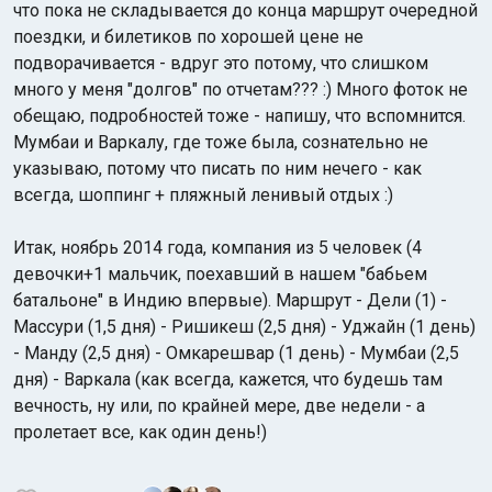
что пока не складывается до конца маршрут очередной
поездки, и билетиков по хорошей цене не
подворачивается - вдруг это потому, что слишком
много у меня "долгов" по отчетам??? :) Много фоток не
обещаю, подробностей тоже - напишу, что вспомнится.
Мумбаи и Варкалу, где тоже была, сознательно не
указываю, потому что писать по ним нечего - как
Индийский океан
всегда, шоппинг + пляжный ленивый отдых :)
Итак, ноябрь 2014 года, компания из 5 человек (4
девочки+1 мальчик, поехавший в нашем "бабьем
батальоне" в Индию впервые). Маршрут - Дели (1) -
Массури (1,5 дня) - Ришикеш (2,5 дня) - Уджайн (1 день)
- Манду (2,5 дня) - Омкарешвар (1 день) - Мумбаи (2,5
дня) - Варкала (как всегда, кажется, что будешь там
вечность, ну или, по крайней мере, две недели - а
пролетает все, как один день!)