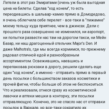
Летели в этот раз Эмиратами (очень уж была выгодная
цена на билеты. Сделав "ход конем", то есть
переодевшись в шальвар-камиз прямо в Домодедово,
я очень облегчила себе перелет - все-таки в "пижамке"
моему тельцу куда приятнее, чем в джинсах. Дели с
прошлого раза совершенно не изменился, ни аэропорт,
ни попытки развести нас там на дорогом такси, ни Мейн
Базар, ни наш драгоценный отельчик Major's Den. И
даже Malhotra's, где мы всегда кормимся, по-прежнему
радовал отличной едой и разнообразным
ассортиментом. Освежившись, наевшись и
перепаковав рюкзаки в дорогу, решили сделать еще
один "ход конем", а именно - отправить прямо в первый
день посылки с большинством заказов косметики и
прочей фигни, чтобы больше об этом не беспокоиться.
Что и реализовали, отнеся сразу из косметической
лавочки и аптеки мешки в конторку, эти посылки
отправляющую. Конечно, это не спасло нас от отправки
посылок в Варкале, но все-таки сократило их