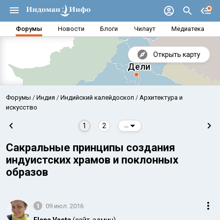
Форумы
Новости
Блоги
Чилаут
Медиатека
Открыть карту
Форумы
Индия
Индийский калейдоскоп
Архитектура и
искусство
1
2
...
Сакральные принципы создания
индуистских храмов и поклонных
образов
Аравийское море
Бенг
1
09 июл. 2016