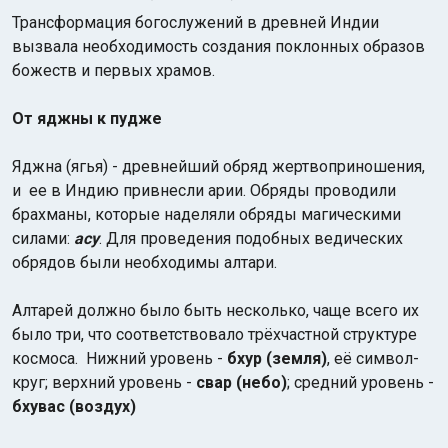
Трансформация богослужений в древней Индии
вызвала необходимость создания поклонных образов
божеств и первых храмов.
От яджны к пудже
Яджна (ягья) - древнейший обряд жертвоприношения,
и ее в Индию привнесли арии. Обряды проводили
брахманы, которые наделяли обряды магическими
силами:
асу
. Для проведения подобных ведических
обрядов были необходимы алтари.
Алтарей должно было быть несколько, чаще всего их
было три, что соответствовало трёхчастной структуре
космоса. Нижний уровень -
бхур (земля)
, её символ-
круг; верхний уровень -
свар (небо)
; средний уровень -
бхувас (воздух)