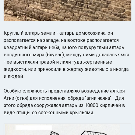
Круглый алтарь земли - алтарь домохозяина, он
располагается на западе, на востоке располагается
квадратный алтарь неба,
на юге полукруглый алтарь
воздушного мира (бхувас), между ними делалась ямка
- ее выстилали травой и лили туда жертвенные
жидкости, или приносили в жертву животных а иногда
и людей.
Особую сложность представляло возведение алтаря
Агни (огня) для исполнения обряда "агни чаяна". Для
этого обряда сооружался алтарь из 10800 кирпичей в
виде птицы со сложенными крыльями.