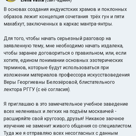
Elena Vasta
(сайт-админ)
В основах создания индуистских храмов и поклонных
образов лежит концепция сочетания трёх гун и пяти
махабхут, заключенных в каркас мантра-янтры.
Для того, чтобы начать серьезный разговор на
заявленную тему, мне необходимо начать издалека,
Индийский океан
чтобы заранее договориться о правильном, или, если
хотите, едином понимании основных эзотерических
терминов, которые будут использоваться при
изложении материалов профессора искусствоведения
Веры Георгиевны Белозёровой, блистательного
лектора РГГУ (с её согласия).
Я приглашаю в это замечательное учебное заведение
всех неленивых и легких на подъём москвичей -
расширяйте свой кругозор, друзья! Никакое заочное
изучение не заменит живого общения со специалистом.
Туда же я отправляю всех несогласных с данным