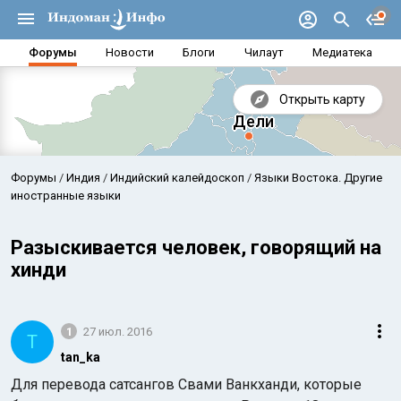
Форумы
Новости
Блоги
Чилаут
Медиатека
Открыть карту
Форумы
Индия
Индийский калейдоскоп
Языки Востока. Другие
иностранные языки
Разыскивается человек, говорящий на
хинди
1
27 июл. 2016
T
tan_ka
Аравийское море
Бенг
Для перевода сатсангов Свами Ванкханди, которые