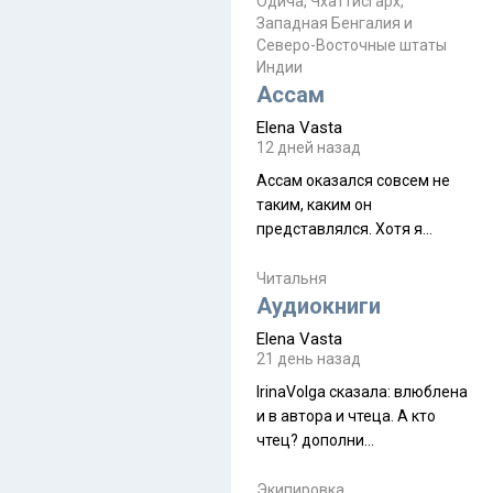
Прочитайте! У моих двух
Одича, Чхаттисгарх,
Пока
Западная Бенгалия и
знакомых вот так увели
Северо-Восточные штаты
аккаунты
Индии
Ассам
Elena Vasta
12 дней назад
Ассам оказался совсем не
таким, каким он
представлялся. Хотя я
увидела его буквально
краешек, но все же схватила
Читальня
ауру штата, как-то он меня
Аудиокниги
принял и я его. Пышная
Elena Vasta
природа, мягкие
21 день назад
доброжелательные люди,
IrinaVolga сказалa: влюблена
такая как бы переходная
и в автора и чтеца. А кто
ступень между привычной
чтец? дополни
нам Индией и остальными
рекомендацию
СВ штатами, которые я тоже
Экипировка