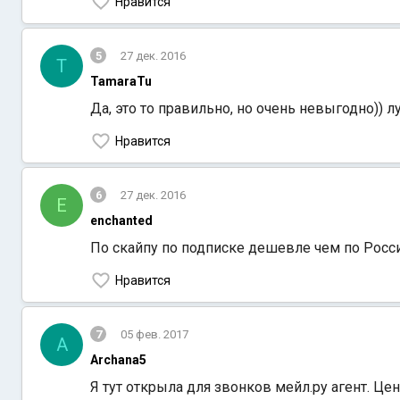
Нравится
5
27 дек. 2016
T
TamaraTu
Да, это то правильно, но очень невыгодно)) л
Нравится
6
27 дек. 2016
E
enchanted
По скайпу по подписке дешевле чем по Росси
Нравится
7
05 фев. 2017
A
Archana5
Я тут открыла для звонков мейл.ру агент. Цен