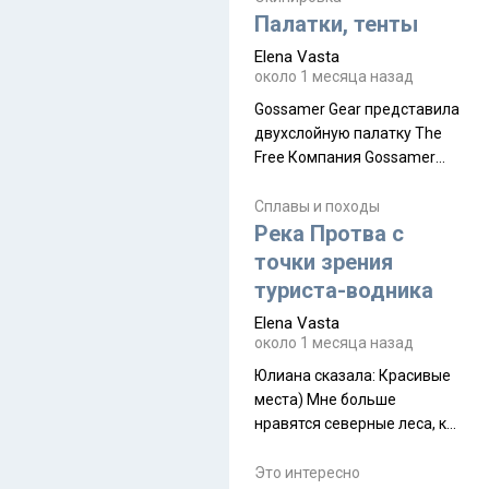
надеюсь увидеть.
Палатки, тенты
Elena Vasta
около 1 месяца назад
Gossamer Gear представила
двухслойную палатку The
Free Компания Gossamer
Gear представила
туристическую палатку The
Сплавы и походы
Free, которая стала первой
Река Протва с
полностью самонесущей
точки зрения
ультралегкой моделью в
туриста-водника
ассортименте
Elena Vasta
производителя. Новинка
около 1 месяца назад
получила двухслойную
конструкцию с отдельным
Юлиана сказалa: Красивые
внешним тентом и сетчатой
места) Мне больше
внутренней палаткой, а ее
нравятся северные леса, как
масса в базовой
в Новгородчине)) Где флора
комплектации составляет
южной тайги
Это интересно