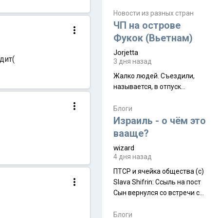
июля. Премьера будет на
Дивали 8 ноября.
Новости из разных стран
ЧП на острове
Фукок (Вьетнам)
Jorjetta
дит(
3 дня назад
Жалко людей. Съездили,
называется, в отпуск...
Блоги
Израиль - о чём это
вааще?
wizard
4 дня назад
ПТСР и ячейка общества (с)
Slava Shifrin: Ссыль на пост
Сын вернулся со встречи с
армейскими друзьями (год
уже, как демобилизовались,
Блоги