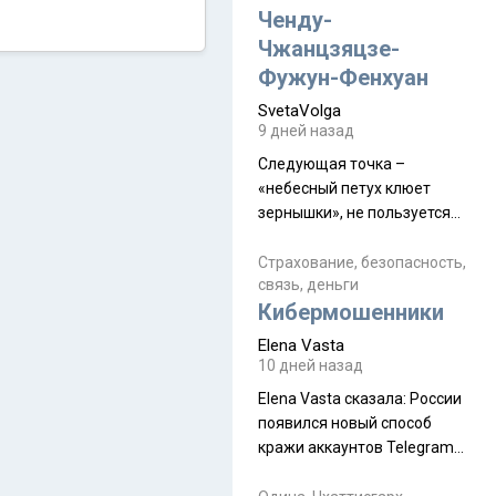
а продолжают встречаться
Ченду-
почти каждую неделю) и с
Чжанцзяцзе-
порога сообщил: "Эйтан
Фужун-Фенхуан
разводится!" Эйтан -
SvetaVolga
мальчик из религиозной
9 дней назад
семьи, из тех, кого называют
"вязаные кипы". С 2022-го
Следующая точка –
«небесный петух клюет
зернышки», не пользуется
спросом и вполне
заслужено, и чтобы попасть
Страхование, безопасность,
связь, деньги
на начало тропы показали
Кибермошенники
водителю карту, иначе
автобус не остановится.
Elena Vasta
Пошли туда, потому что я
10 дней назад
начиталась восторженных
Elena Vasta сказалa: России
отзывов. По мне – сплошная
появился новый способ
физуха, долгий спуск, потом
кражи аккаунтов Telegram
подъем по этому же пути.
без пароля и SMS
Вполне можно пропустить.