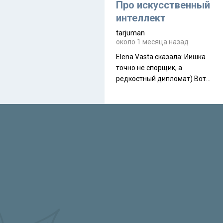
около 845 г. Палатка весит
Про искусственный
менее
интеллект
tarjuman
около 1 месяца назад
Elena Vasta сказалa: Иишка
точно не спорщик, а
редкостный дипломат) Вот,
точно, надо его в МИДы на
помощь в переговорах
слать))