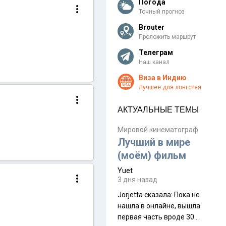
Погода
Точный прогноз
Brouter
Проложить маршрут
Телеграм
Наш канал
Виза в Индию
Лучшее для лонгстея
АКТУАЛЬНЫЕ ТЕМЫ
Мировой кинематограф
Лучший в мире
(моём) фильм
Yuet
3 дня назад
Jorjetta сказалa: Пока не
нашла в онлайне, вышла
первая часть вроде 30