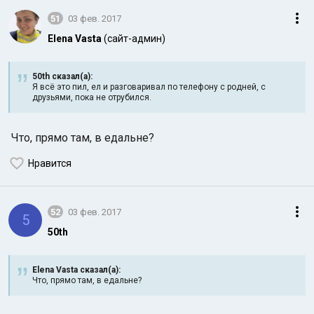
51
03 фев. 2017
Elena Vasta
(сайт-админ)
50th сказал(а):
Я всё это пил, ел и разговаривал по телефону с родней, с
друзьями, пока не отрубился.
Что, прямо там, в е
дальне?
Нравится
52
03 фев. 2017
5
50th
Elena Vasta сказал(а):
Что, прямо там, в едальне?