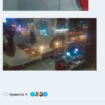
F
W
Нравится
: 4