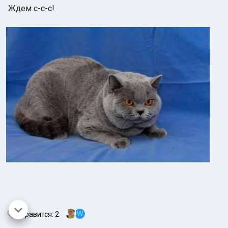
Ждем с-с-с!
W
Нравится
: 2