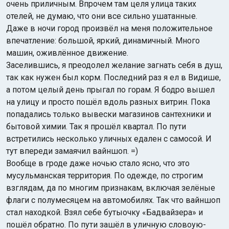
очень приличным. Впрочем там целя улица таких
отелей, не думаю, что они все сильно ушатанные.
Даже в ночи город произвёл на меня положительное
впечатление: большой, яркий, динамичный. Много
машин, оживлённое движение.
Заселившись, я преодолел желание загнать себя в душ,
так как нужен был корм. Последний раз я ел в Видише,
а потом целый день прыгал по горам. Я бодро вышел
на улицу и просто пошёл вдоль разных витрин. Пока
попадались только вывески магазинов сантехники и
бытовой химии. Так я прошёл квартал. По пути
встретились несколько уличных едален с самосой. И
тут впереди замаячил вайншоп. =)
Вообще в гроде даже ночью стало ясно, что это
мусульманская территория. По одежде, по строгим
взглядам, да по многим признакам, включая зелёные
флаги с полумесяцем на автомобилях. Так что вайншоп
стал находкой. Взял себе бутыочку «Бадвайзера» и
пошёл обратно. По пути зашёл в уличную словоую-