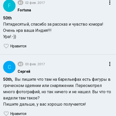
41
02 фев. 2017
F
Fortuna
50th
Пятидесятый, спасибо за рассказ и чувство юмора!
Очень нра ваша Индия!!!
Ура!:-))
Индийский океан
Нравится
42
03 фев. 2017
С
Сергей
50th,
Вы пишите что там на барельефах есть фигуры в
греческом одеянии или снаряжении. Пересмотрел
много фотографий, но так ничего и не нашел. Вы что-то
видели там такое?
Пишите дальше, у вас хорошо получается!
Нравится