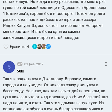
не так жалую. Но когда я ему рассказал, что много раз
гулял по той самой лестнице в Одессе из «Броненосца
"Потёмкина"», парень был в восторге. Потом он долго
рассказывал про индийского актера и режиссёра
Раджа Капура. Эх, жаль, что я не всё понял. Но время
мы скоротали. И это была одна из самых
запоминающихся встреч в этой поездке.
F
W
Нравится
: 4
47
03 фев. 2017
5
50th
Так я и подкатился к Джалгаону. Впрочем, самого
города я и не увидел. От вокзала сразу двинулся к
бассстенду. Не знаю, как там насчёт дойти пешком, но
гугл показал, что от ж/д вокзала, до «Нью басс стейшн»
надо не идти, а ехать. Так что я домчал на тук-туке. На
остановке автобусов я очень быстро зазнакомился с