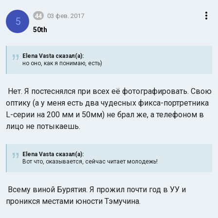
44
03 фев. 2017
5
50th
Elena Vasta сказал(а):
но оно, как я понимаю, есть)
Нет. Я постеснялся при всех её фотографировать. Свою
оптику (а у меня есть два чудесных фикса-портретника
L-серии на 200 мм и 50мм) не брал же, а телефоном в
лицо не потыкаешь.
Elena Vasta сказал(а):
Вот что, оказывается, сейчас читает молодежь!
Всему виной Бурятия. Я прожил почти год в УУ и
проникся местами юности Тэмучина.