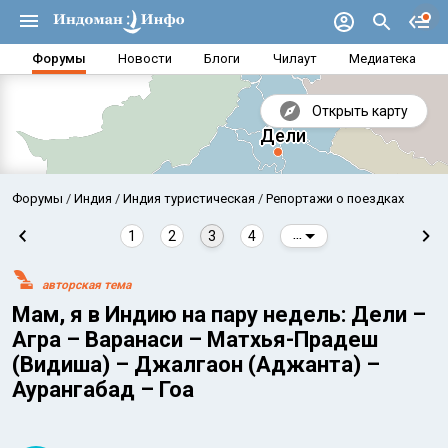
Форумы
Новости
Блоги
Чилаут
Медиатека
Открыть карту
Форумы
Индия
Индия туристическая
Репортажи о поездках
1
2
3
4
...
авторская тема
Мам, я в Индию на пару недель: Дели –
Агра – Варанаси – Матхья-Прадеш
(Видиша) – Джалгаон (Аджанта) –
Аурангабад – Гоа
Аравийское море
Бенг