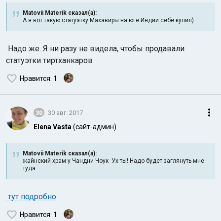
Matovii Materik сказал(а):
А я вот такую статуэтку Махавиры на юге Индии себе купил)
Надо же. Я ни разу не видела, чтобы продавали
статуэтки тиртханкаров
Нравится
: 1
30
30 авг. 2017
Elena Vasta
(сайт-админ)
Matovii Materik сказал(а):
жайнский храм у Чандни Чоук Ух ты! Надо будет заглянуть мне
туда
тут подробно
Нравится
: 1