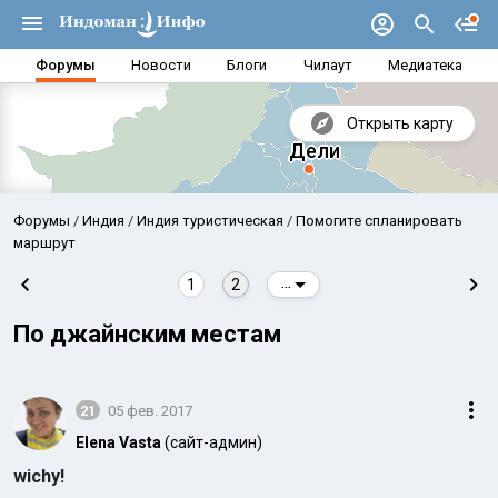
Форумы
Новости
Блоги
Чилаут
Медиатека
Открыть карту
Форумы
Индия
Индия туристическая
Помогите спланировать
маршрут
1
2
...
По джайнским местам
21
05 фев. 2017
Elena Vasta
(сайт-админ)
Аравийское море
Бенг
wiсhy!