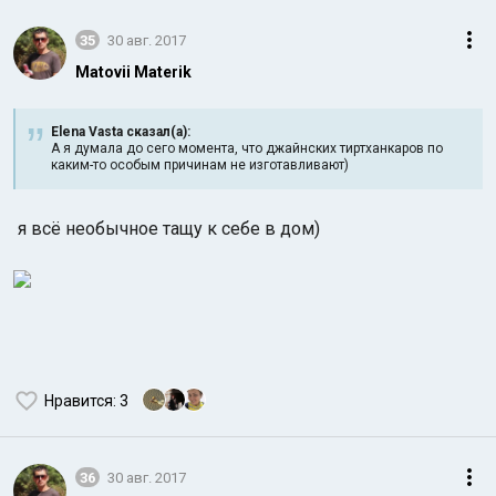
35
30 авг. 2017
Matovii Materik
Elena Vasta сказал(а):
А я думала до сего момента, что джайнских тиртханкаров по
каким-то особым причинам не изготавливают)
я всё необычное тащу к себе в дом)
Нравится
: 3
36
30 авг. 2017