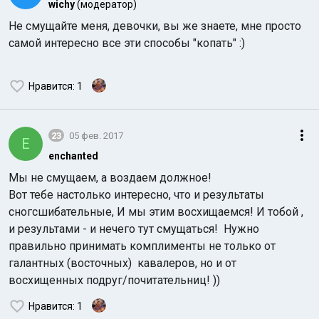
wichy
(модератор)
Не смущайте меня, девочки, вы же знаете, мне просто
самой интересно все эти способы "копать" :)
Нравится
: 1
23
05 фев. 2017
E
enchanted
Мы не смущаем, а воздаем должное!
Вот тебе настолько интересно, что и результаты
сногсшибательные, И мы этим восхищаемся! И тобой ,
и результами - и нечего тут смущаться! Нужно
правильно принимать комплименты не только от
галантных (восточных) кавалеров, но и от
восхищенных подруг/почитательниц! ))
Нравится
: 1