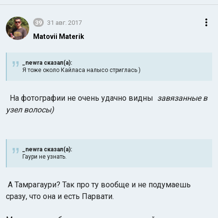
39
31 авг. 2017
Matovii Materik
_newra сказал(а):
Я тоже около Кайласа налысо стриглась )
На фотографии не очень удачно видны
завязанные в
узел волосы)
_newra сказал(а):
Гаури не узнать.
А Тамрагаури? Так про ту вообще и не подумаешь
сразу, что она и есть Парвати.