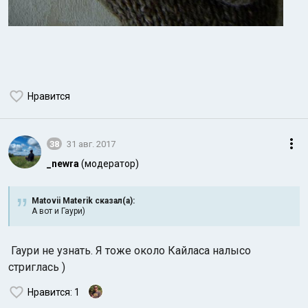
Нравится
38
31 авг. 2017
_newra
(модератор)
Matovii Materik сказал(а):
А вот и Гаури)
Гаури не узнать. Я тоже около Кайласа налысо
стриглась )
Нравится
: 1