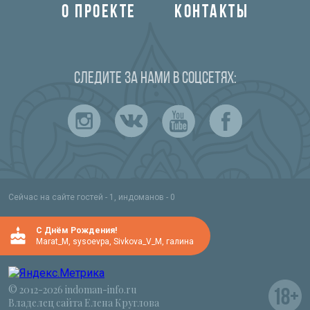
О ПРОЕКТЕ
КОНТАКТЫ
Следите за нами в соцсетях:
Индийский океан
Сейчас на сайте гостей - 1, индоманов - 0
C Днём Рождения!
Marat_M
,
sysoevpa
,
Sivkova_V_M
,
галина
© 2012-2026 indoman-info.ru
Владелец сайта Елена Круглова