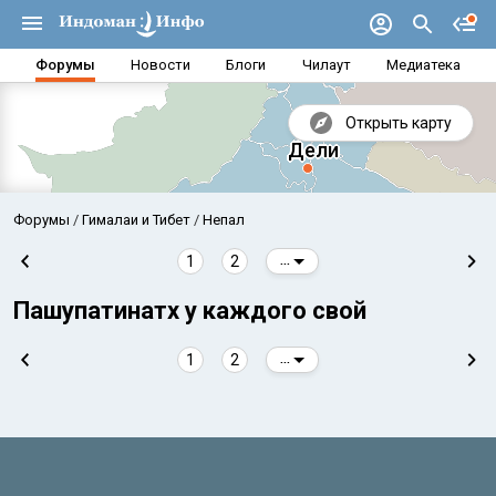
Форумы
Новости
Блоги
Чилаут
Медиатека
Открыть карту
Форумы
Гималаи и Тибет
Непал
1
2
...
Пашупатинатх у каждого свой
1
2
...
Аравийское море
Бенг