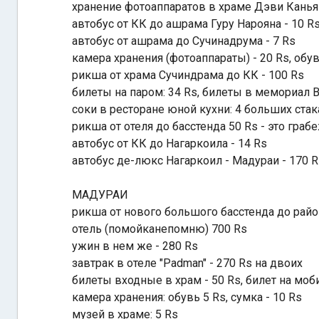
хранение фотоаппаратов в храме Дэви Канья
автобус от КК до ашрама Гуру Нарояна - 10 R
автобус от ашрама до Сучинадрума - 7 Rs
камера хранения (фотоаппараты) - 20 Rs, обув
рикша от храма Сучиндрама до КК - 100 Rs
билеты на паром: 34 Rs, билеты в мемориал В
соки в ресторане юной кухни: 4 больших стак
рикша от отеля до басстенда 50 Rs - это гра
автобус от КК до Нагаркоила - 14 Rs
автобус де-люкс Нагаркоил - Мадураи - 170 R
МАДУРАИ
рикша от нового большого басстенда до райо
отель (помойканепомню) 700 Rs
ужин в нем же - 280 Rs
завтрак в отеле "Padman" - 270 Rs на двоих
билеты входные в храм - 50 Rs, билет на моб
камера хранения: обувь 5 Rs, сумка - 10 Rs
музей в храме: 5 Rs