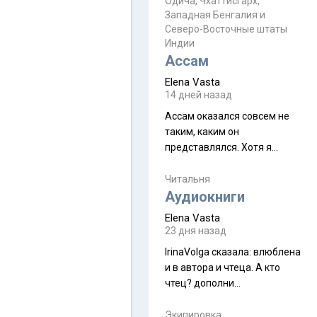
Прочитайте! У моих двух
Одича, Чхаттисгарх,
Пока
Западная Бенгалия и
знакомых вот так увели
Северо-Восточные штаты
аккаунты
Индии
Ассам
Elena Vasta
14 дней назад
Ассам оказался совсем не
таким, каким он
представлялся. Хотя я
увидела его буквально
краешек, но все же схватила
Читальня
ауру штата, как-то он меня
Аудиокниги
принял и я его. Пышная
Elena Vasta
природа, мягкие
23 дня назад
доброжелательные люди,
IrinaVolga сказалa: влюблена
такая как бы переходная
и в автора и чтеца. А кто
ступень между привычной
чтец? дополни
нам Индией и остальными
рекомендацию
СВ штатами, которые я тоже
Экипировка