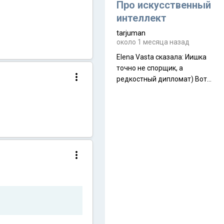
около 845 г. Палатка весит
Про искусственный
менее
интеллект
tarjuman
около 1 месяца назад
Elena Vasta сказалa: Иишка
точно не спорщик, а
редкостный дипломат) Вот,
точно, надо его в МИДы на
помощь в переговорах
слать))