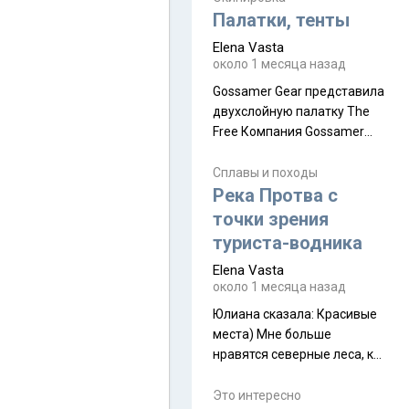
надеюсь увидеть.
Палатки, тенты
Elena Vasta
около 1 месяца назад
Gossamer Gear представила
двухслойную палатку The
Free Компания Gossamer
Gear представила
туристическую палатку The
Сплавы и походы
Free, которая стала первой
Река Протва с
полностью самонесущей
точки зрения
ультралегкой моделью в
туриста-водника
ассортименте
Elena Vasta
производителя. Новинка
около 1 месяца назад
получила двухслойную
конструкцию с отдельным
Юлиана сказалa: Красивые
внешним тентом и сетчатой
места) Мне больше
внутренней палаткой, а ее
нравятся северные леса, как
масса в базовой
в Новгородчине)) Где флора
комплектации составляет
южной тайги
Это интересно