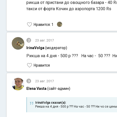
рикша от пристани до овощного базара - 40 R
такси от форта Кочин до аэропорта 1200 Rs
Нравится
: 1
2
23 авг. 2017
IrinaVolga
(модератор)
Рикша на 4 дня - 500 р ??? На час - 50 ??? Н
Нравится
3
23 авг. 2017
Elena Vasta
(сайт-админ)
IrinaVolga сказал(а):
Рикша на 4 дня - 500 р ??? На час - 50 ??? Ни чо се цены