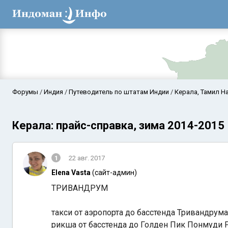
Форумы
Индия
Путеводитель по штатам Индии
Керала, Тамил На
Керала: прайс-справка, зима 2014-2015
1
22 авг. 2017
Elena Vasta
(сайт-админ)
ТРИВАНДРУМ
Аравийское мор
такси от аэропорта до басстенда Тривандрума
рикша от басстенда до Голден Пик Понмуди Р