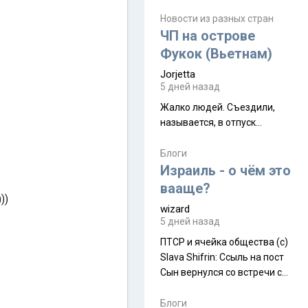
июля. Премьера будет на
Дивали 8 ноября.
Новости из разных стран
ЧП на острове
Фукок (Вьетнам)
Jorjetta
5 дней назад
Жалко людей. Съездили,
называется, в отпуск...
Блоги
Израиль - о чём это
вааще?
))
wizard
5 дней назад
ПТСР и ячейка общества (с)
Slava Shifrin: Ссыль на пост
Сын вернулся со встречи с
армейскими друзьями (год
уже, как демобилизовались,
Блоги