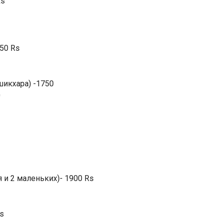
Rs
50 Rs
шикхара) -1750
0
 и 2 маленьких)- 1900 Rs
s