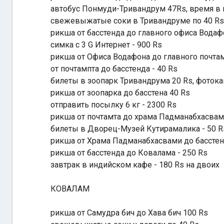
автобус Понмуди-Тривандрум 47Rs, время в пу
свежевыжатые соки в Тривандруме по 40 Rs
рикша от басстенда до главного офиса Водаф
симка с 3 G Интернет - 900 Rs
рикша от Офиса Водафона до главного почтам
от пoчтампта до басстенда - 40 Rs
билеты в зоопарк Тривандрума 20 Rs, фотока
рикша от зоопарка до басстена 40 Rs
отправить посылку 6 кг - 2300 Rs
рикша от почтамта до храма Падманабхасвам
билеты в Дворец-Музей Кутирамалика - 50 R
рикша от Храма Падманабхасвами до басстен
рикша от басстенда до Ковалама - 250 Rs
завтрак в индийском кафе - 180 Rs на двоих
КОВАЛАМ
рикша от Самудра бич до Хава бич 100 Rs