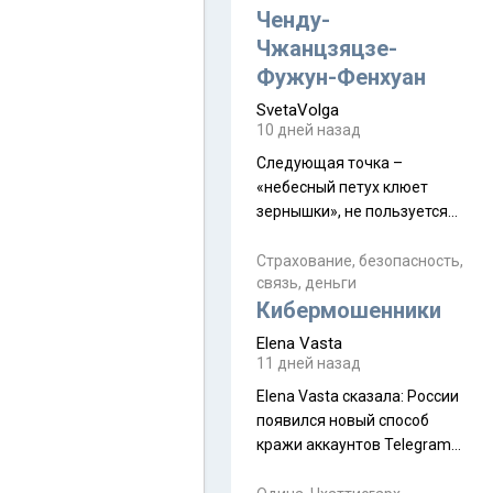
а продолжают встречаться
Ченду-
почти каждую неделю) и с
Чжанцзяцзе-
порога сообщил: "Эйтан
Фужун-Фенхуан
разводится!" Эйтан -
SvetaVolga
мальчик из религиозной
10 дней назад
семьи, из тех, кого называют
"вязаные кипы". С 2022-го
Следующая точка –
«небесный петух клюет
зернышки», не пользуется
спросом и вполне
заслужено, и чтобы попасть
Страхование, безопасность,
связь, деньги
на начало тропы показали
Кибермошенники
водителю карту, иначе
автобус не остановится.
Elena Vasta
Пошли туда, потому что я
11 дней назад
начиталась восторженных
Elena Vasta сказалa: России
отзывов. По мне – сплошная
появился новый способ
физуха, долгий спуск, потом
кражи аккаунтов Telegram
подъем по этому же пути.
без пароля и SMS
Вполне можно пропустить.