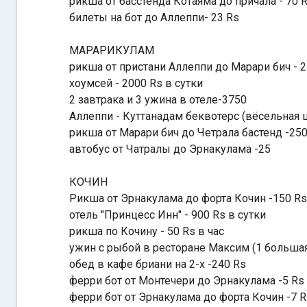
рикша от басстенда Котаяма до причала - 70 
билеты на бот до Аллеппи- 23 Rs
МАРАРИКУЛАМ
рикша от пристани Аллеппи до Марари бич - 2
хоумсей - 2000 Rs в сутки
2 завтрака и 3 ужина в отеле-3750
Аллеппи - Куттанадам беквотерс (вёсельная 
рикша от Марари бич до Четрала бастенд -25
автобус от Чатралы до Эрнакулама -25
КОЧИН
Рикша от Эрнакулама до форта Кочин -150 Rs
отель "Принцесс Инн" - 900 Rs в сутки
рикша по Кочину - 50 Rs в час
ужин с рыбой в ресторане Максим (1 большая
обед в кафе бриани на 2-х -240 Rs
ферри бот от Монтечери до Эрнакулама -5 Rs
ферри бот от Эрнакулама до форта Кочин -7 R