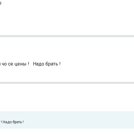
s
и чо се цены ! Надо брать !
 ! Надо брать !