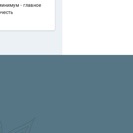
минимум - главное
очесть