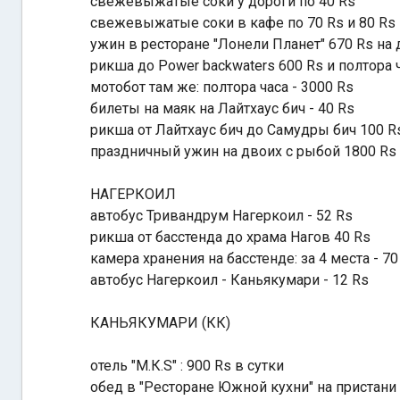
свежевыжатые соки у дороги по 40 Rs
свежевыжатые соки в кафе по 70 Rs и 80 Rs
ужин в ресторане "Лонели Планет" 670 Rs на
рикша до Power backwaters 600 Rs и полтора
мотобот там же: полтора часа - 3000 Rs
билеты на маяк на Лайтхаус бич - 40 Rs
рикша от Лайтхаус бич до Самудры бич 100 R
праздничный ужин на двоих с рыбой 1800 Rs
НАГЕРКОИЛ
автобус Тривандрум Нагеркоил - 52 Rs
рикша от басстенда до храма Нагов 40 Rs
камера хранения на басстенде: за 4 места - 7
автобус Нагеркоил - Каньякумари - 12 Rs
КАНЬЯКУМАРИ (КК)
отель "М.К.S" : 900 Rs в сутки
обед в "Ресторане Южной кухни" на пристани 