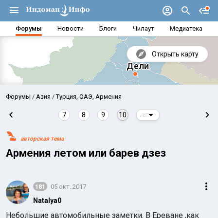
Форумы
Новости
Блоги
Чилаут
Медиатека
Открыть карту
Форумы
Азия
Турция, ОАЭ, Армения
7
8
9
10
...
авторская тема
Армения летом или барев дзез
181
05 окт. 2017
Аравийское море
Бенг
Natalya0
Небольшие автомобильные заметки. В Ереване ,как