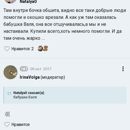
Natalya0
Там внутри бочка обшита, видно все таки добрые люди
помогли и окошко врезали. А как уж там оказалась
бабушка Валя, она все отшучивалась,а мы и не
настаивали. Купили всего,хоть немного помогли. И да
там очень жарко ....
Нравится
: 2
187
09 окт. 2017
IrinaVolga
(модератор)
Natalya0 сказал(а):
бабушка Валя
:(((
Нравится