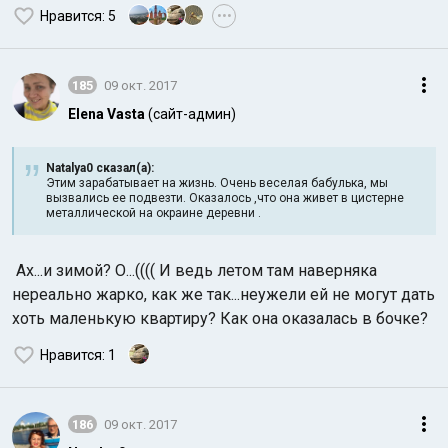
Нравится
: 5
•••
185
09 окт. 2017
Elena Vasta
(сайт-админ)
Natalya0 сказал(а):
Этим зарабатывает на жизнь. Очень веселая бабулька, мы
вызвались ее подвезти. Оказалось ,что она живет в цистерне
металлической на окраине деревни .
Ах...и зимой? О...(((( И ведь летом там наверняка
нереально жарко, как же так...неужели ей не могут дать
хоть маленькую квартиру? Как она оказалась в бочке?
Нравится
: 1
186
09 окт. 2017