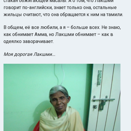
стакан обжигающей масалы. А о том, что Лакшми
говорит по-английски, знает только она, остальные
жильцы считают, что она обращается к ним на тамили.
В общем, её все любили, а я – больше всех. Не знаю,
как обнимает Амма, но Лакшми обнимает – как в
одеялко заворачивает.
Моя дорогая Лакшми...