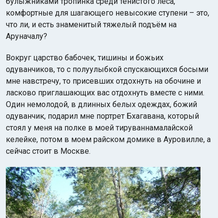
булыжниками тропинка среди тенистого леса,
комфортные для шагающего невысокие ступени – это,
что ли, и есть знаменитый тяжелый подъём на
Аруначалу?
Вокруг царство бабочек, тишины и божьих
одуванчиков, то с полуулыбкой спускающихся босыми
мне навстречу, то присевших отдохнуть на обочине и
ласково приглашающих вас отдохнуть вместе с ними.
Один немолодой, в длинных белых одеждах, божий
одуванчик, подарил мне портрет Бхагавана, который
стоял у меня на полке в моей тируваннамалайской
келейке, потом в моем райском домике в Ауровилле, а
сейчас стоит в Москве.