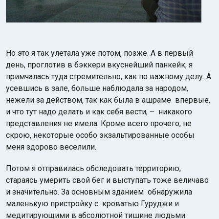
Но это я так улетала уже потом, позже. А в первый
день, проглотив в бэккери вкуснейший панкейк, я
примчалась туда стремительно, как по важному делу. А
усевшись в зале, больше наблюдала за народом,
нежели за действом, так как была в ашраме впервые,
и что тут надо делать и как себя вести, – никакого
представления не имела. Кроме всего прочего, не
скрою, некоторые особо экзальтированные особы
меня здорово веселили.
Потом я отправилась обследовать территорию,
стараясь умерить свой бег и выступать тоже величаво
и значительно. За основным зданием обнаружила
маленькую пристройку с кроватью Гуруджи и
медитирующими в абсолютной тишине людьми.