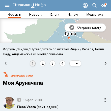
Форумы
Новости
Блоги
Чилаут
Медиатека
Открыть карту
Форумы
Индия
Путеводитель по штатам Индии
Керала, Тамил
Наду, Андаманские и Никобарские о-ва
1
2
3
4
...
авторская тема
Моя Аруначала
1
16 фев. 2013
Аравийское море
Бенг
Elena Vasta
(сайт-админ)