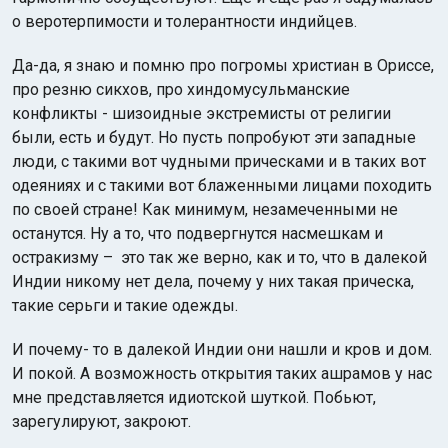
о веротерпимости и толерантности индийцев.
Да-да, я знаю и помню про погромы христиан в Ориссе,
про резню сикхов, про хиндомусульманские
конфликты - шизоидные экстремисты от религии
были, есть и будут. Но пусть попробуют эти западные
люди, с такими вот чудными прическами и в таких вот
одеяниях и с такими вот блаженными лицами походить
по своей стране! Как минимум, незамеченными не
останутся. Ну а то, что подвергнутся насмешкам и
остракизму – это так же верно, как и то, что в далекой
Индии никому нет дела, почему у них такая прическа,
такие серьги и такие одежды.
И почему- то в далекой Индии они нашли и кров и дом.
И покой. А возможность открытия таких ашрамов у нас
мне представляется идиотской шуткой. Побьют,
зарегулируют, закроют.