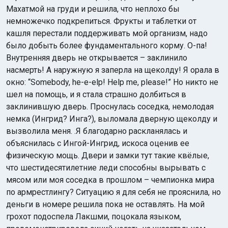
Махатмой на груди и решила, что неплохо бы
немножечко подкрепиться. Фрукты и таблетки от
кашля перестали поддерживать мой организм, надо
было добыть более фундаментального корму. О-па!
Внутренняя дверь не открывается – заклинило
насмерть! А наружную я заперла на щеколду! Я орала в
окно: “Somebody, he-e-elp! Help me, please!” Но никто не
шел на помощь, и я стала страшно долбиться в
заклинившую дверь. Проснулась соседка, немолодая
немка (Ингрид? Инга?), выломала дверную щеколду и
вызволила меня. .Я благодарно раскланялась и
объяснилась с Ингой-Ингрид, искоса оценив ее
физическую мощь. Двери и замки тут такие квёлые,
что шестидесятилетние леди способны вырывать с
мясом или моя соседка в прошлом – чемпионка мира
по армрестлингу? Ситуацию я для себя не прояснила, но
деньги в номере решила пока не оставлять. На мой
грохот подоспела Лакшми, поцокала языком,