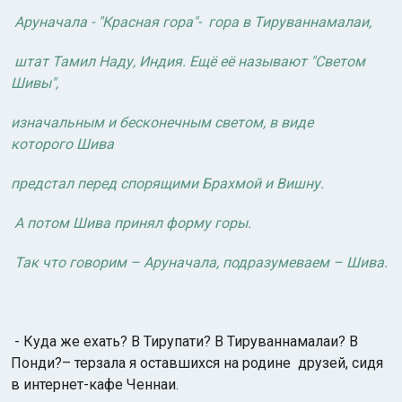
Аруначала - "Красная
гора"- гора в Тируваннамалаи,
штат Тамил Наду, Индия. Ещё её называют
"Светом
Шивы",
изначальным
и бесконечным светом, в виде
которого
Шива
Индийский океан
предстал перед
спорящими Брахмой и
Вишну.
А потом Шива принял
форму горы.
Так что говорим –
Аруначала,
подразумеваем – Шива.
- Куда же ехать? В Тирупати? В Тируваннамалаи? В
Понди?– терзала я оставшихся на родине друзей, сидя
в интернет-кафе Ченнаи.