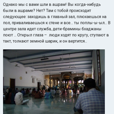
Однако мы с вами шли в ашрам! Вы когда-нибудь
были в ашраме? Нет? Там с тобой происходит
следующее: заходишь в главный зал, плюхаешься на
пол, приваливаешься к стене и все… ты поплы-ы-ыл... В
центре зала идет служба, дети-брамины бхаджаны
поют ... Открыл глаза – люди ходят по кругу, ступают в
такт, толкают земной шарик, и он вертится...