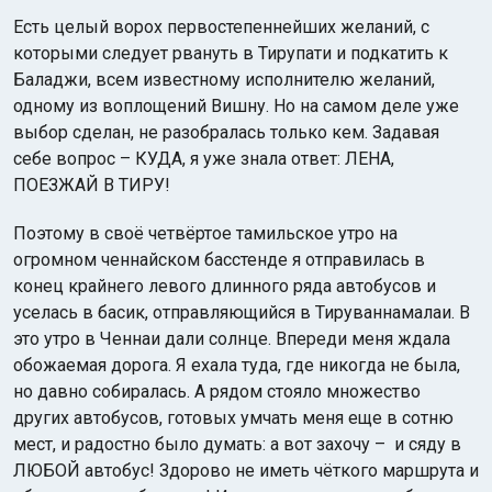
Есть целый ворох первостепеннейших желаний, с
которыми следует рвануть в Тирупати и подкатить к
Баладжи, всем известному исполнителю желаний,
одному из воплощений Вишну. Но на самом деле уже
выбор сделан, не разобралась только кем. Задавая
себе вопрос – КУДА, я уже знала ответ: ЛЕНА,
ПОЕЗЖАЙ В ТИРУ!
Поэтому в своё четвёртое тамильское утро на
огромном ченнайском басстенде я отправилась в
конец крайнего левого длинного ряда автобусов и
уселась в басик, отправляющийся в Тируваннамалаи. В
это утро в Ченнаи дали солнце. Впереди меня ждала
обожаемая дорога. Я ехала туда, где никогда не была,
но давно собиралась. А рядом стояло множество
других автобусов, готовых умчать меня еще в сотню
мест, и радостно было думать: а вот захочу – и сяду в
ЛЮБОЙ автобус! Здорово не иметь чёткого маршрута и