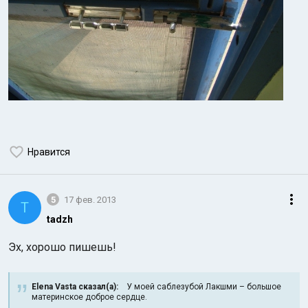
Нравится
5
17 фев. 2013
T
tadzh
Эх, хорошо пишешь!
Elena Vasta сказал(а):
У моей саблезубой Лакшми – большое
материнское доброе сердце.