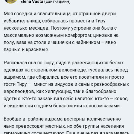
Elena Vasta
(сайт-админ)
Моя соседка и спасительница, от страшной двери
избавительница, собиралась провести в Тиру
несколько месяцев. Поэтому устроена она была с
максимально возможным комфортом: циновка на
полу, ваза на столе и чашечки с чайничком – явно
парные и красивые.
Рассекала она по Тиру, сидя в развевающихся белых
одеждах на стареньком велосипеде, тусовалась перед
ашрамом, где сбирались все его посетители и просто
гости Тиру – микст из индусов и самых разнообразных
европеоидов, как хиппующих, так и благообразно
одетых. Кто-то заказывал себе напиток, кто-то – кокос,
и сидели они с одним бокалом или кокосом часами.
Вообще в районе ашрама вестерны количественно
явно превосходят местных, но обе группы населения
гармонично сосуществуют. Еще и еще раз я задумалась