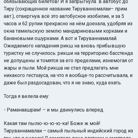
обязывающих билетов! И я запрыгнула в автобус до
Тиру (сокращенное название Тируванномалаи– прим.
авт.), отвергнув всё это автобусное изобилие, и за 5
часов и 62 рупии прекрасно на нём доехала, удобряя из
окна тамильскую землю мандариновыми корками и
банановыми ошурками. А вот и Тируваннамалай.
Ожидаемого нападения рикш на вновь прибывшую
туристку не случилось: рикши на территорию басстенда
не допущены и томятся за его пределами, изнемогая от
жары и пыли. Мой рикша не стал предлагать мне
никакого гестхауса, на что я вообще-то рассчитывала, и
даже был раздосадован, что я не знаю, куда ехать.
Тогда я велела ему:
- Раманаашрам! – и мы двинулись вперед.
Какая там пылю-ю-ю-ю-ка! Боже ж мой!
Тируваннамалаи – самый пыльный индийский город из