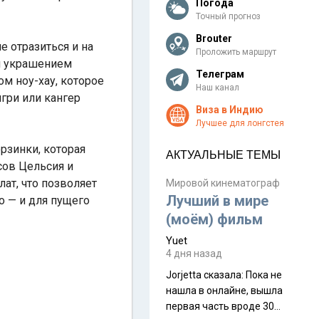
Погода
Точный прогноз
Brouter
 отразиться и на
Проложить маршрут
я украшением
Телеграм
ом ноу-хау, которое
Наш канал
гри или кангер
Виза в Индию
Лучшее для лонгстея
рзинки, которая
АКТУАЛЬНЫЕ ТЕМЫ
сов Цельсия и
ат, что позволяет
Мировой кинематограф
Лучший в мире
о — и для пущего
(моём) фильм
Yuet
4 дня назад
Jorjetta сказалa: Пока не
нашла в онлайне, вышла
первая часть вроде 30