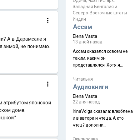
Прочитайте! У моих двух
Одича, Чхаттисгарх,
Пока
Западная Бенгалия и
знакомых вот так увели
Северо-Восточные штаты
аккаунты
Индии
Ассам
Elena Vasta
ли? А в Дарамсале я
13 дней назад
я зимой, не понимаю.
Ассам оказался совсем не
таким, каким он
представлялся. Хотя я
увидела его буквально
краешек, но все же схватила
Читальня
ауру штата, как-то он меня
Аудиокниги
принял и я его. Пышная
Elena Vasta
природа, мягкие
22 дня назад
им атрибутом японской
доброжелательные люди,
ском доме.
IrinaVolga сказалa: влюблена
такая как бы переходная
ышкой."
и в автора и чтеца. А кто
ступень между привычной
чтец? дополни
нам Индией и остальными
рекомендацию
СВ штатами, которые я тоже
Экипировка