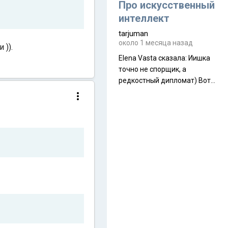
около 845 г. Палатка весит
Про искусственный
менее
интеллект
tarjuman
около 1 месяца назад
 )).
Elena Vasta сказалa: Иишка
точно не спорщик, а
редкостный дипломат) Вот,
точно, надо его в МИДы на
помощь в переговорах
слать))