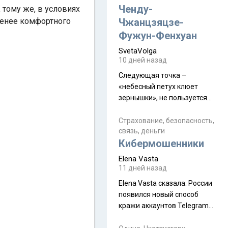
а продолжают встречаться
Ченду-
 тому же, в условиях
почти каждую неделю) и с
менее комфортного
Чжанцзяцзе-
порога сообщил: "Эйтан
Фужун-Фенхуан
разводится!" Эйтан -
SvetaVolga
мальчик из религиозной
10 дней назад
семьи, из тех, кого называют
"вязаные кипы". С 2022-го
Следующая точка –
«небесный петух клюет
зернышки», не пользуется
спросом и вполне
заслужено, и чтобы попасть
Страхование, безопасность,
связь, деньги
на начало тропы показали
Кибермошенники
водителю карту, иначе
автобус не остановится.
Elena Vasta
Пошли туда, потому что я
11 дней назад
начиталась восторженных
Elena Vasta сказалa: России
отзывов. По мне – сплошная
появился новый способ
физуха, долгий спуск, потом
кражи аккаунтов Telegram
подъем по этому же пути.
без пароля и SMS
Вполне можно пропустить.