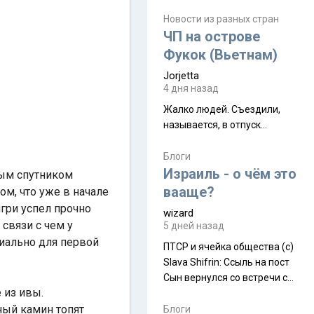
июля. Премьера будет на
Дивали 8 ноября.
Новости из разных стран
ЧП на острове
Фукок (Вьетнам)
Jorjetta
4 дня назад
Жалко людей. Съездили,
называется, в отпуск...
Блоги
Израиль - о чём это
мым спутником
вааще?
м, что уже в начале
нгри успел прочно
wizard
связи с чем у
5 дней назад
циально для первой
ПТСР и ячейка общества (с)
Slava Shifrin: Ссыль на пост
Сын вернулся со встречи с
 из ивы.
армейскими друзьями (год
ный камин топят
уже, как демобилизовались,
Блоги