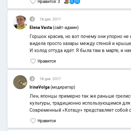
A
W
Нравится
: 3
2
18 дек. 2017
Elena Vasta
(сайт-админ)
Горшок красив, но вот почему они упорно не
видела просто хазары между стеной и крыше
И холод оттуда идёт. Я была там в марте, и 
Нравится
3
18 дек. 2017
IrinaVolga
(модератор)
Лен, японцы примерно так же раньше грелись.
культуры, традиционно использующимся для 
Современный «Котацу» представляет собой с
Нравится