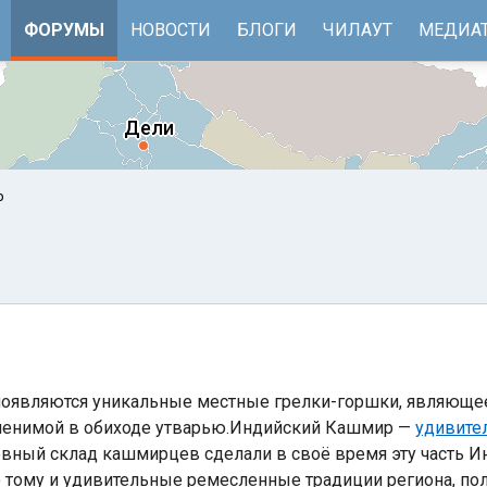
ФОРУМЫ
НОВОСТИ
БЛОГИ
ЧИЛАУТ
МЕДИА
р
появляются уникальные местные грелки-горшки, являющее
е
Бенгальский залив
заменимой в обиходе утварью.Индийский Кашмир —
удивите
вный склад кашмирцев сделали в своё время эту часть 
о тому и удивительные ремесленные традиции региона, по