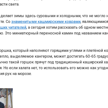
сти света.
елает зимы здесь суровыми и холодными, что не могло не
те. Со
знаменитыми кашмирскими коврами
, являющимис
ших читателей
, а сегодня хотим рассказать об одном местн
ью. Это миниатюрный переносной камин под названием кан
Индийский океан
 горшка, который наполняют горящими углями и плетёной ко
Тепло, выделяемое кангером, может достигать 60-65 граду
бычно такой горшок прячут под традиционный каширский хал
 Но если халата нет, то использовать его можно как угодн
ия рук на морозе.