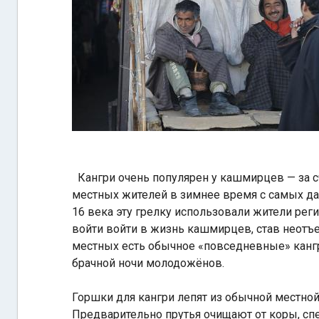
Кангри очень популярен у кашмирцев — за с
местных жителей в зимнее время с самых да
16 века эту грелку использовали жители реги
войти войти в жизнь кашмирцев, став неотъе
местных есть обычное «повседневные» кангр
брачной ночи молодожёнов.
Горшки для кангри лепят из обычной местной
Предварительно прутья очищают от коры, с