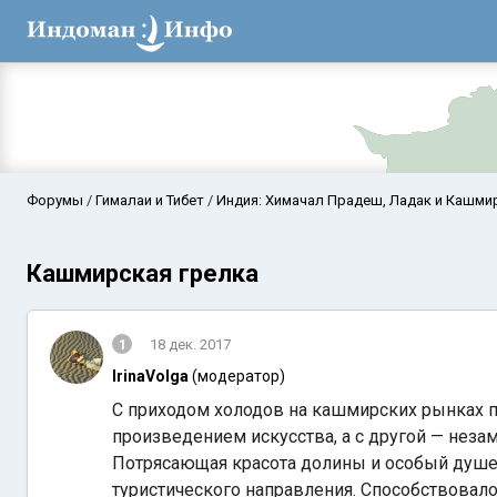
Форумы
Гималаи и Тибет
Индия: Химачал Прадеш, Ладак и Кашми
Кашмирская грелка
1
18 дек. 2017
IrinaVolga
(модератор)
С приходом холодов на кашмирских рынках 
Аравийское мор
произведением искусства, а с другой — не
Потрясающая красота долины и особый душе
туристического направления. Способствовал