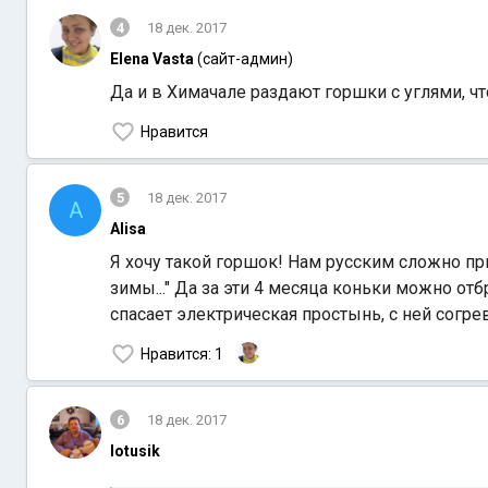
4
18 дек. 2017
Elena Vasta
(сайт-админ)
Да и в Химачале раздают горшки с углями, ч
Нравится
5
18 дек. 2017
A
Alisa
Я хочу такой горшок! Нам русским сложно пр
зимы..." Да за эти 4 месяца коньки можно о
спасает электрическая простынь, с ней согре
Нравится
: 1
6
18 дек. 2017
lotusik