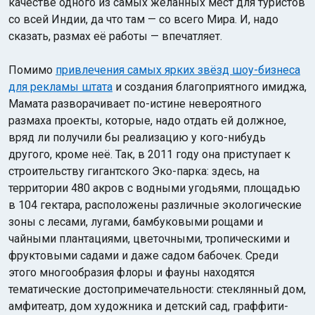
качестве одного из самых желанных мест для туристов
со всей Индии, да что там — со всего Мира. И, надо
сказать, размах её работы — впечатляет.
Помимо
привлечения самых ярких звёзд шоу-бизнеса
для рекламы штата
и создания благоприятного имиджа,
Мамата разворачивает по-истине невероятного
размаха проекты, которые, надо отдать ей должное,
вряд ли получили бы реализацию у кого-нибудь
другого, кроме неё. Так, в 2011 году она приступает к
строительству гигантского Эко-парка: здесь, на
территории 480 акров с водными угодьями, площадью
в 104 гектара, расположены различные экологические
зоны с лесами, лугами, бамбуковыми рощами и
чайными плантациями, цветочными, тропическими и
фруктовыми садами и даже садом бабочек. Среди
этого многообразия флоры и фауны находятся
тематические достопримечательности: стеклянный дом,
амфитеатр, дом художника и детский сад, граффити-