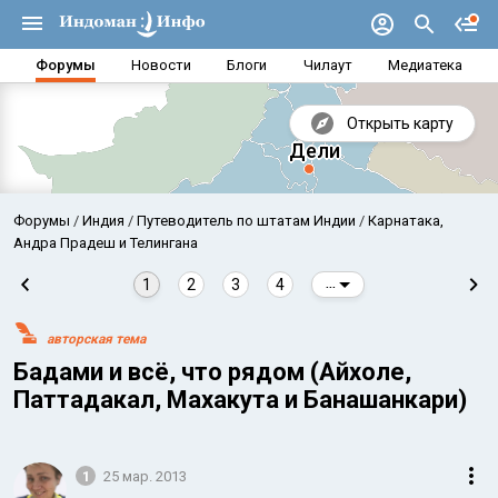
Форумы
Новости
Блоги
Чилаут
Медиатека
Открыть карту
Форумы
Индия
Путеводитель по штатам Индии
Карнатака,
Андра Прадеш и Телингана
1
2
3
4
...
авторская тема
Бадами и всё, что рядом (Айхоле,
Паттадакал, Махакута и Банашанкари)
Аравийское море
Бенг
1
25 мар. 2013