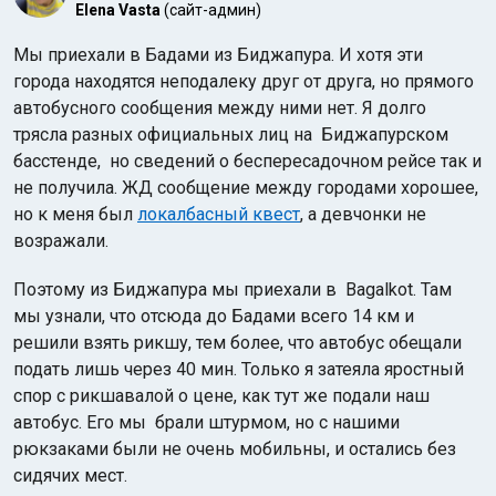
Elena Vasta
(сайт-админ)
Мы приехали в Бадами из Биджапура. И хотя эти
города находятся неподалеку друг от друга, но прямого
автобусного сообщения между ними нет. Я долго
трясла разных официальных лиц на Биджапурском
басстенде, но сведений о беспересадочном рейсе так и
Индийский океан
не получила. ЖД сообщение между городами хорошее,
но к меня был
локалбасный квест
, а девчонки не
возражали.
Поэтому из Биджапура мы приехали в Bagalkot. Там
мы узнали, что отсюда до Бадами всего 14 км и
решили взять рикшу, тем более, что автобус обещали
подать лишь через 40 мин. Только я затеяла яростный
спор с рикшавалой о цене, как тут же подали наш
автобус. Его мы брали штурмом, но с нашими
рюкзаками были не очень мобильны, и остались без
сидячих мест.