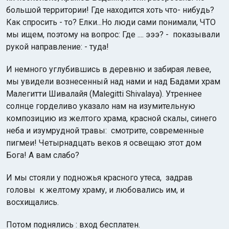
большой территории! Где находится хоть что- нибудь?
Как спросить - то? Елки...Но люди сами понимали, ЧТО
мы ищем, поэтому на вопрос: Где .... эээ? - показывали
рукой направление: - туда!
И немного углубившись в деревню и забирая левее,
мы увидели вознесенный над нами и над Бадами храм
Малегитти Шивалайя (Malegitti Shivalaya). Утреннее
солнце горделиво указало нам на изумительную
композицию из желтого храма, красной скалы, синего
неба и изумрудной травы: смотрите, современные
пигмеи! Четырнадцать веков я освещаю этот дом
Бога! А вам слабо?
И мы стояли у подножья красного утеса, задрав
головы к желтому храму, и любовались им, и
восхищались.
Потом поднялись : вход бесплатен.