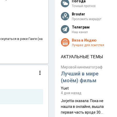
Погода
Точный прогноз
Brouter
Проложить маршрут
Телеграм
Наш канал
скупаться в реке Ганге (на
Виза в Индию
Лучшее для лонгстея
АКТУАЛЬНЫЕ ТЕМЫ
Мировой кинематограф
Лучший в мире
(моём) фильм
Yuet
4 дня назад
Jorjetta сказалa: Пока не
нашла в онлайне, вышла
первая часть вроде 30