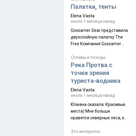
надеюсь увидеть.
Палатки, тенты
Elena Vasta
около 1 месяца назад
Gossamer Gear представила
двухслойную палатку The
Free Компания Gossamer
Gear представила
туристическую палатку The
Сплавы и походы
Free, которая стала первой
Река Протва с
полностью самонесущей
точки зрения
ультралегкой моделью в
туриста-водника
ассортименте
Elena Vasta
производителя. Новинка
около 1 месяца назад
получила двухслойную
конструкцию с отдельным
Юлиана сказалa: Красивые
внешним тентом и сетчатой
места) Мне больше
внутренней палаткой, а ее
нравятся северные леса, как
масса в базовой
в Новгородчине)) Где флора
комплектации составляет
южной тайги
Это интересно