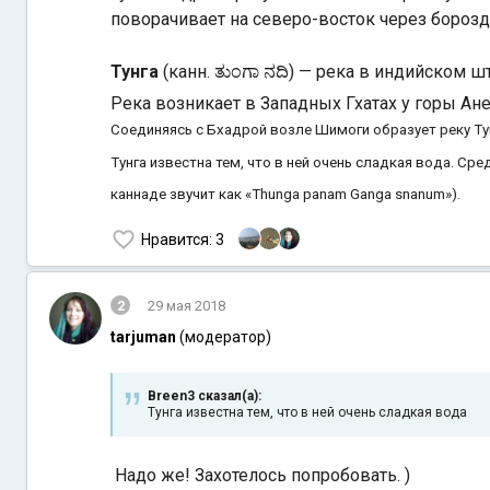
поворачивает на северо-восток через бороз
Тунга
(канн. ತುಂಗಾ ನದಿ) — река в индийском ш
Река возникает в Западных Гхатах у горы Ан
Соединяясь с Бхадрой возле Шимоги образует реку Ту
Тунга известна тем, что в ней очень сладкая вода. Сре
каннаде звучит как «Thunga panam Ganga snanum»).
Нравится
: 3
2
29 мая 2018
tarjuman
(модератор)
Breen3 сказал(а):
Тунга известна тем, что в ней очень сладкая вода
Надо же! Захотелось попробовать. )