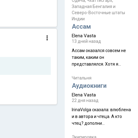
Прочитайте! У моих двух
Одича, Чхаттисгарх,
Пока
Западная Бенгалия и
знакомых вот так увели
Северо-Восточные штаты
аккаунты
Индии
Ассам
Elena Vasta
13 дней назад
Ассам оказался совсем не
таким, каким он
представлялся. Хотя я
увидела его буквально
краешек, но все же схватила
Читальня
ауру штата, как-то он меня
Аудиокниги
принял и я его. Пышная
Elena Vasta
природа, мягкие
22 дня назад
доброжелательные люди,
IrinaVolga сказалa: влюблена
такая как бы переходная
и в автора и чтеца. А кто
ступень между привычной
чтец? дополни
нам Индией и остальными
рекомендацию
СВ штатами, которые я тоже
Экипировка