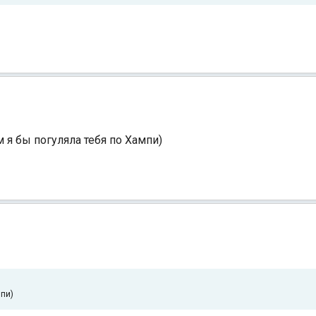
я бы погуляла тебя по Хампи)
пи)