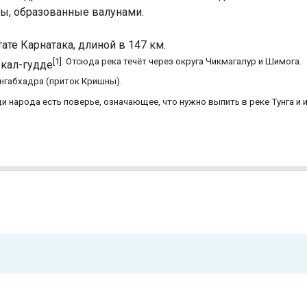
ды, образованные валунами.
тате Карнатака, длиной в 147 км.
[1]. Отсюда река течёт через округа Чикмагалур и Шимога.
екал-гудде
нгабхадра (приток Кришны).
Индийский океан
ди народа есть поверье, означающее, что нужно выпить в реке Тунга и и