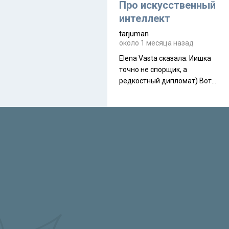
около 845 г. Палатка весит
Про искусственный
менее
интеллект
tarjuman
около 1 месяца назад
Elena Vasta сказалa: Иишка
точно не спорщик, а
редкостный дипломат) Вот,
точно, надо его в МИДы на
помощь в переговорах
слать))