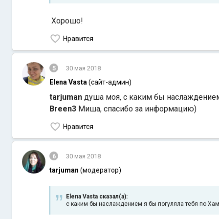
Хорошо!
Нравится
5
30 мая 2018
Elena Vasta
(сайт-админ)
tarjuman
душа моя, с каким бы наслаждением 
Breen3
Миша, спасибо за информацию)
Нравится
6
30 мая 2018
tarjuman
(модератор)
Elena Vasta сказал(а):
с каким бы наслаждением я бы погуляла тебя по Хам