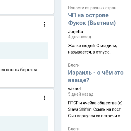
июля. Премьера будет на
Дивали 8 ноября.
Новости из разных стран
ЧП на острове
Фукок (Вьетнам)
Jorjetta
4 дня назад
Жалко людей. Съездили,
называется, в отпуск...
Блоги
 склонов берется.
Израиль - о чём это
вааще?
wizard
5 дней назад
ПТСР и ячейка общества (с)
Slava Shifrin: Ссыль на пост
Сын вернулся со встречи с
армейскими друзьями (год
уже, как демобилизовались,
Блоги