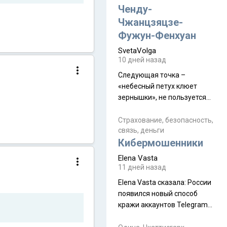
а продолжают встречаться
Ченду-
почти каждую неделю) и с
Чжанцзяцзе-
порога сообщил: "Эйтан
Фужун-Фенхуан
разводится!" Эйтан -
SvetaVolga
мальчик из религиозной
10 дней назад
семьи, из тех, кого называют
"вязаные кипы". С 2022-го
Следующая точка –
«небесный петух клюет
зернышки», не пользуется
спросом и вполне
заслужено, и чтобы попасть
Страхование, безопасность,
связь, деньги
на начало тропы показали
Кибермошенники
водителю карту, иначе
автобус не остановится.
Elena Vasta
Пошли туда, потому что я
11 дней назад
начиталась восторженных
Elena Vasta сказалa: России
отзывов. По мне – сплошная
появился новый способ
физуха, долгий спуск, потом
кражи аккаунтов Telegram
подъем по этому же пути.
без пароля и SMS
Вполне можно пропустить.