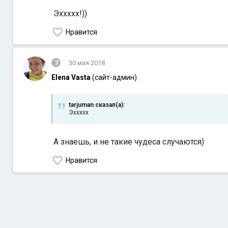
Эххххх!))
Нравится
7
30 мая 2018
Elena Vasta
(сайт-админ)
tarjuman сказал(а):
Эххххх
А знаешь, и не такие чудеса случаются)
Нравится