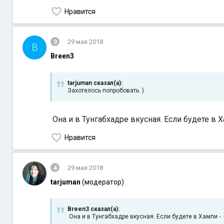
Нравится
3
29 мая 2018
B
Breen3
tarjuman сказал(а):
Захотелось попробовать. )
Она и в Тунгабхадре вкусная. Если будете в Х
Нравится
4
29 мая 2018
tarjuman
(модератор)
Breen3 сказал(а):
Она и в Тунгабхадре вкусная. Если будете в Хампи - 