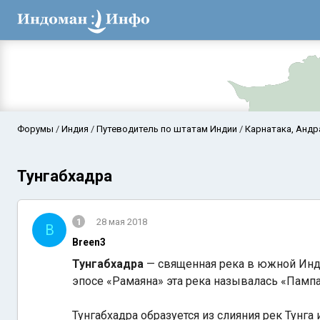
Форумы
Индия
Путеводитель по штатам Индии
Карнатака, Андр
Тунгабхадра
1
28 мая 2018
B
Breen3
Тунгабхадра
— священная река в южной Инди
Аравийское мор
эпосе «Рамаяна» эта река называлась «Пампа»
Тунгабхадра образуется из слияния рек Тунга 