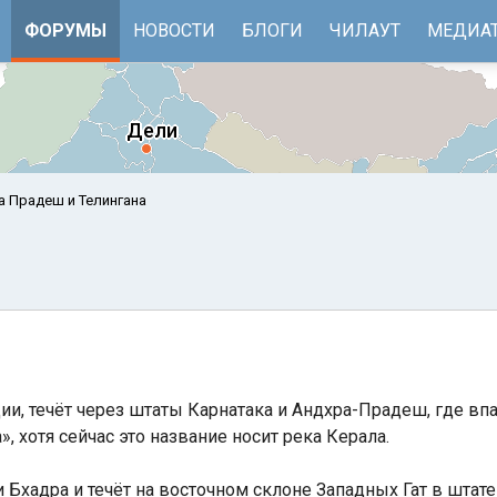
ФОРУМЫ
НОВОСТИ
БЛОГИ
ЧИЛАУТ
МЕДИА
а Прадеш и Телингана
и, течёт через штаты Карнатака и Андхра-Прадеш, где впа
е
Бенгальский залив
, хотя сейчас это название носит река Керала.
и Бхадра и течёт на восточном склоне Западных Гат в штате