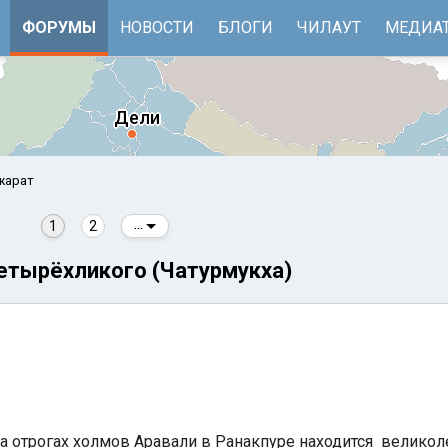
ФОРУМЫ
НОВОСТИ
БЛОГИ
ЧИЛАУТ
МЕДИА
жарат
1
2
...
етырёхликого (Чатурмукха)
е
Бенгальский залив
 на отрогах холмов Аравали в Ранакпуре находится велико