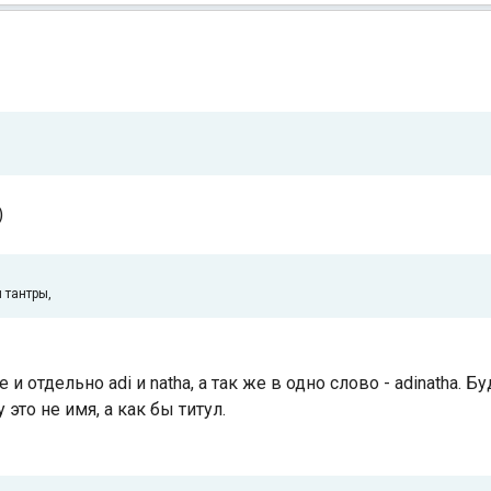
)
 тантры,
е и отдельно adi и natha, а так же в одно слово - adinatha. 
 это не имя, а как бы титул.