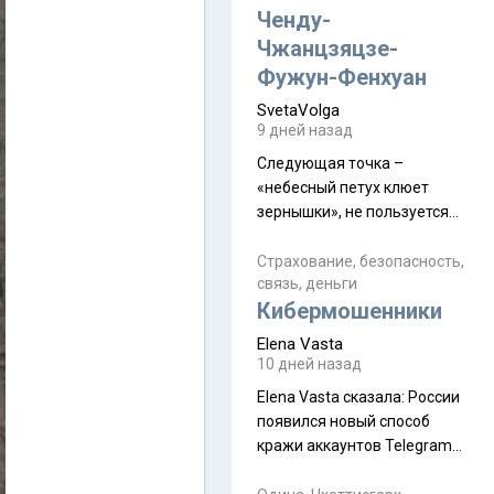
а продолжают встречаться
Ченду-
почти каждую неделю) и с
Чжанцзяцзе-
порога сообщил: "Эйтан
Фужун-Фенхуан
разводится!" Эйтан -
SvetaVolga
мальчик из религиозной
9 дней назад
семьи, из тех, кого называют
"вязаные кипы". С 2022-го
Следующая точка –
«небесный петух клюет
зернышки», не пользуется
спросом и вполне
заслужено, и чтобы попасть
Страхование, безопасность,
связь, деньги
на начало тропы показали
Кибермошенники
водителю карту, иначе
автобус не остановится.
Elena Vasta
Пошли туда, потому что я
10 дней назад
начиталась восторженных
Elena Vasta сказалa: России
отзывов. По мне – сплошная
появился новый способ
физуха, долгий спуск, потом
кражи аккаунтов Telegram
подъем по этому же пути.
без пароля и SMS
Вполне можно пропустить.