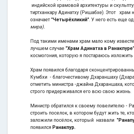
индийской храмовой архитектуры и скульпт
тиртханкару Адинатху (Ришабхе). Этот храм 
означает
"Четырёхликий"
. У него есть еще о
мира).
Под такими именами храм мало кому известе
лучшем случае
"Храм Адинатха в Ранакпуре
космогония, которую я постараюсь изложить 
Храм появился благодаря сконцентрированн
Кумбхи - благочестивому Дхараншаху (Дхара
отметить министра -джайна Дхараншаха, ко
строго придерживался его всю свою жизнь.
Министр обратился к своему повелителю - Ра
строить поселок, в котором будут жить те, к
заложили посёлок, который назвали
"Ранап
появился
Ранакпур.