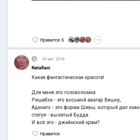
Нравится
: 6
•••
2
04 авг. 2018
NataRani
Какая фантастическая красота!
Для меня это головоломка:
Ришабха - это восьмой аватар Вишну,
Адинатх - это форма Шивы, который дал знани
статуя - вылитый Будда.
И всё это - джайнский храм?
Нравится