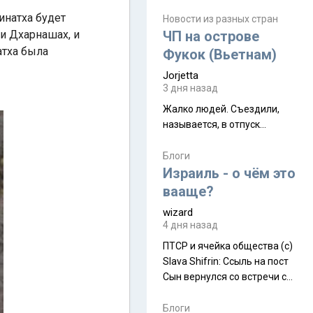
июля. Премьера будет на
инатха будет
Дивали 8 ноября.
Новости из разных стран
 и Дхарнашах, и
ЧП на острове
атха была
Фукок (Вьетнам)
Jorjetta
3 дня назад
Жалко людей. Съездили,
называется, в отпуск...
Блоги
Израиль - о чём это
вааще?
wizard
4 дня назад
ПТСР и ячейка общества (с)
Slava Shifrin: Ссыль на пост
Сын вернулся со встречи с
армейскими друзьями (год
уже, как демобилизовались,
Блоги