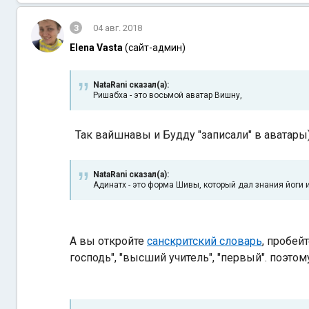
3
04 авг. 2018
Elena Vasta
(сайт-админ)
NataRani сказал(а):
Ришабха - это восьмой аватар Вишну,
Так вайшнавы и Будду "записали" в аватары
NataRani сказал(а):
Адинатх - это форма Шивы, который дал знания йоги и
А вы откройте
санскритский словарь
, пробейт
господь", "высший учитель", "первый". поэтому