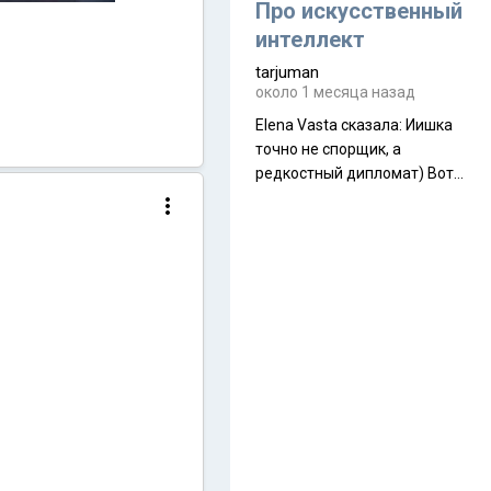
около 845 г. Палатка весит
Про искусственный
менее
интеллект
tarjuman
около 1 месяца назад
Elena Vasta сказалa: Иишка
точно не спорщик, а
редкостный дипломат) Вот,
точно, надо его в МИДы на
помощь в переговорах
слать))