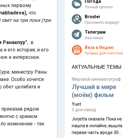
Погода
нных первому
Точный прогноз
shabhadeva),
что
Brouter
свет на три локи (три
Проложить маршрут
Телеграм
Наш канал
м Ранакпур"
, в
Виза в Индию
и его история, и его
Лучшее для лонгстея
ое и интересное.
АКТУАЛЬНЫЕ ТЕМЫ
Сури, министру Раны
аке. Особо хочется
Мировой кинематограф
Лучший в мире
с обет целибата и
(моём) фильм
Yuet
, приказав рядом
3 дня назад
оментно с храмом
Jorjetta сказалa: Пока не
ло изменение - так
нашла в онлайне, вышла
первая часть вроде 30