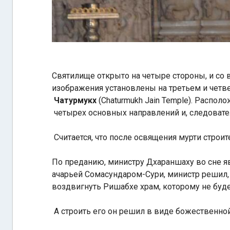
Святилище открыто на четыре стороны, и со 
изображения установлены на третьем и четве
Чатурмукх
(Chaturmukh Jain Temple). Распо
четырех основных направлений и, следовате
Считается, что после освящения мурти строи
По преданию, министру Дхараншаху во сне я
ачарьей Сомасундаром-Сури, министр решил, ч
воздвигнуть Ришабхе храм, которому не буде
А строить его он решил в виде божественно