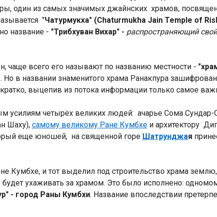
уры, один из самых значимых джайнских храмов, посвяще
называется "
Чатурмукха" (Chaturmukha Jain Temple of Ri
дно название -
"Трибхуван Вихар" -
распространяющий свой 
н, чаще всего его называют по названию местности -
"хра
Индийский океан
". Но в названии знаменитого храма Ранакпура зашифрована 
кратко, выцепив из потока информации только самое важн
ым усилиям четырёх великих людей: ачарье Сома Сундар-
н Шаху),
самому великому Ране Кумбхе
и архитектору Дип
торый еще юношей, на священной горе
Шатрунджа
я
прине
не Кумбхе, и тот выделил под строительство храма землю
то будет ухаживать за храмом. Это было исполнено: одном
ур" - город Раны Кумбхи
. Название впоследствии претерпе