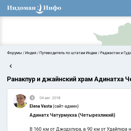
Форумы
Индия
Путеводитель по штатам Индии
Раджастан и Гуд
Ранакпур и джайнский храм Адинатха Ч
1
04 авг. 2018
Elena Vasta
(сайт-админ)
Аравийское мор
Адинатх Чатурмукха (Четырехликий)
В 160 км от Джодхпура, в 90 км от Удайпура