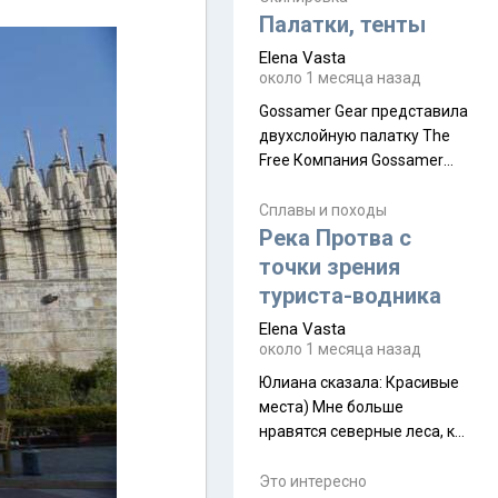
надеюсь увидеть.
Палатки, тенты
Elena Vasta
около 1 месяца назад
Gossamer Gear представила
двухслойную палатку The
Free Компания Gossamer
Gear представила
туристическую палатку The
Сплавы и походы
Free, которая стала первой
Река Протва с
полностью самонесущей
точки зрения
ультралегкой моделью в
туриста-водника
ассортименте
Elena Vasta
производителя. Новинка
около 1 месяца назад
получила двухслойную
конструкцию с отдельным
Юлиана сказалa: Красивые
внешним тентом и сетчатой
места) Мне больше
внутренней палаткой, а ее
нравятся северные леса, как
масса в базовой
в Новгородчине)) Где флора
комплектации составляет
южной тайги
Это интересно