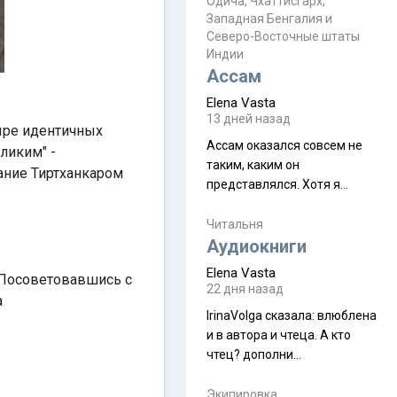
Прочитайте! У моих двух
Одича, Чхаттисгарх,
Пока
Западная Бенгалия и
знакомых вот так увели
Северо-Восточные штаты
аккаунты
Индии
Ассам
Elena Vasta
13 дней назад
тыре идентичных
Ассам оказался совсем не
ликим" -
таким, каким он
нание Тиртханкаром
представлялся. Хотя я
увидела его буквально
краешек, но все же схватила
Читальня
ауру штата, как-то он меня
Аудиокниги
принял и я его. Пышная
Elena Vasta
 Посоветовавшись с
природа, мягкие
22 дня назад
а
доброжелательные люди,
IrinaVolga сказалa: влюблена
такая как бы переходная
и в автора и чтеца. А кто
ступень между привычной
чтец? дополни
нам Индией и остальными
рекомендацию
СВ штатами, которые я тоже
Экипировка