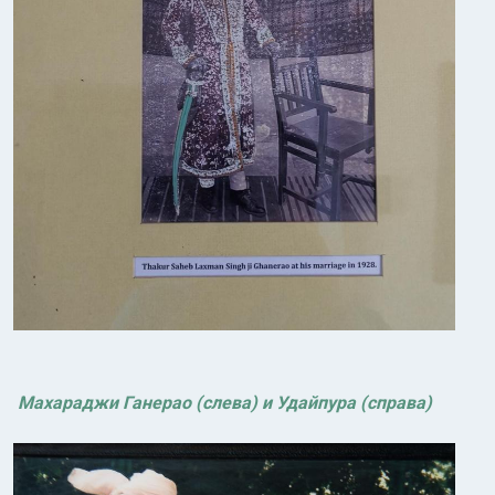
Махараджи Ганерао (слева) и Удайпура (справа)