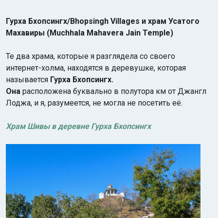
Гурха Бхопсингх/Bhopsingh Villages и храм Усатого
Махавиры (Muchhala Mahavera Jain Temple)
Те два храма, которые я разглядела со своего
интернет-холма, находятся в деревушке, которая
называется
Гурха Бхопсингх.
Она
расположена буквально в полутора км от Джангл
Лоджа, и я, разумеется, не могла не посетить её.
Храм Шивы в деревне Гурха Бхопсингх