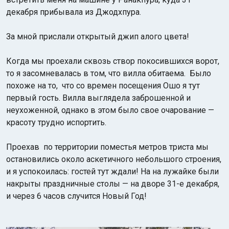
декабря прибывала из Джодхпура.
За мной прислали открытый джип алого цвета!
Когда мы проехали сквозь створ покосившихся ворот,
то я засомневалась в том, что вилла обитаема. Было
похоже на то, что со времен посещения Ошо я тут
первый гость. Вилла выглядела заброшенной и
неухоженной, однако в этом было свое очарование —
красоту трудно испортить.
Проехав по территории поместья метров триста мы
остановились около аскетичного небольшого строения,
и я успокоилась: гостей тут ждали! На на лужайке были
накрыты праздничные столы — на дворе 31-е декабря,
и через 6 часов случится Новый Год!