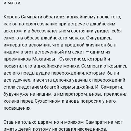
и матхи.
Король Сампрати обратился к джайнизму после того,
как он потерял сознание при встрече с джайнским
аскетом, и в бессознательном состоянии увидел себя
самого в образе джайнского монаха. Очнувшись,
император вспомнил, что в прошлой жизни он был
нищим, а этот встреченный им аскет — одним из
преемников Махавиры - Сухастином, который и
посвятил его в джайнские монахи. Сампрати открылись
все его предыдущие перерождения, которые были
все удачнее, и вся эта цепочка удачных перерождений
стала следствием благой кармы джайна. И Сампрати,
будучи уже не нищим, а императором, вновь преклонил
колена перед Сухастином и вновь попросил у него
посвящения.
Став не только царем, но и монахом, Сампрати не мог
иметь детей, поэтому не оставил наследников.