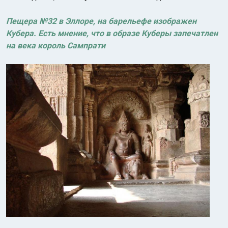
Пещера №32 в Эллоре, на барельефе изображен
Кубера. Есть мнение, что в образе Куберы запечатлен
на века король Сампрати