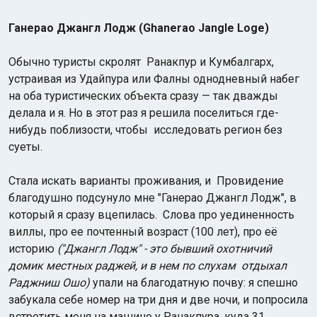
Ганерао Джангл Лодж (Ghanerao Jangle Loge)
Обычно туристы скролят Ранакпур и Кумбалгарх,
устраивая из Удайпура или Фалны однодневный набег
на оба туристических объекта сразу — так дважды
делала и я. Но в этот раз я решила поселиться где-
нибудь поблизости, чтобы исследовать регион без
суеты.
Стала искать варианты проживания, и Провидение
благодушно подсунуло мне "Ганерао Джангл Лодж", в
который я сразу вцепилась. Слова про уединенность
виллы, про ее почтенный возраст (100 лет), про её
историю
("Джангл Лодж" - это бывший охотничий
домик местных раджей, и в нем по слухам отдыхал
Раджниш Ошо)
упали на благодатную почву: я спешно
забукала себе номер на три дня и две ночи, и попросила
встретить меня на машине у Ранакпура, куда 31