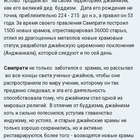
истово "продвигал" на своих территориях джайнизм,
как его великий дед буддизм. Дата его рождения не
точна, приблизительно 224 - 215 до н.э., а правил он 53
года. За время своего правления Сампрати построил
1500 новых храмов, отреставрировал 36000 старых,
отлил из драгоценных металлов новые храмовые
статуи, разработал джайнскую церемонию поклонения
(Анджанкала), которой следуют и по сей день.
Сампрати
не только
заботился о храмах, но рассылал
во все концы света ученых-джайнов, чтобы они
распространяли по миру учение, которому он так
преданно следовал, и эта его деятельность
способствовала тому, что джайнизм стал одной из
мировых религий. В отличие от буддизма, джайнизм
хоть и сильно потеснился, уступив главенство
индуизму, но устоял, и старые джайнские храмы не
только хорошо сохранились, но и активно
реставрируются, более того - возводятся новые храмы