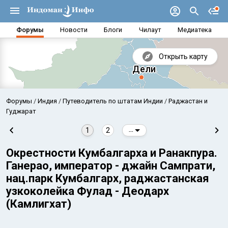
Форумы
Новости
Блоги
Чилаут
Медиатека
Открыть карту
Форумы
Индия
Путеводитель по штатам Индии
Раджастан и
Гуджарат
1
2
...
Окрестности Кумбалгарха и Ранакпура.
Ганерао, император - джайн Сампрати,
нац.парк Кумбалгарх, раджастанская
узкоколейка Фулад - Деодарх
(Камлигхат)
Аравийское море
Бенг