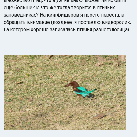
множество птиц, что я уж не знаю, может ли их быть
еще больше? И что же тогда творится в птичьих
заповедниках? На кингфишеров я просто перестала
обращать внимание (позднее я поставлю видеоролик,
на котором хорошо записалась птичья разноголосица).