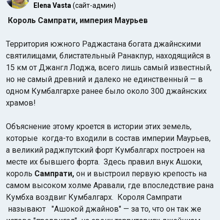
Elena Vasta
(сайт-админ)
Король Сампрати, империя Маурьев
Территория южного Раджастана богата джайнскими
святилищами, блистательный Ранакпур, находящийся в
15 км от Джангл Лоджа, всего лишь самый известный,
но не самый древний и далеко не единственный — в
одном Кумбалгархе ранее было около 300 джайнских
храмов!
Объяснение этому кроется в истории этих земель,
которые когда-то входили в состав империи Маурьев,
а великий раджпутский форт Кумбалгарх построен на
месте их бывшего форта. Здесь правил внук Ашоки,
король
Сампрати,
он и выстроил первую крепость на
самом высоком холме Аравали, где впоследствие рана
Кумбха воздвиг Кумбалгарх. Короля Сампрати
называют "Ашокой джайнов" — за то, что он так же