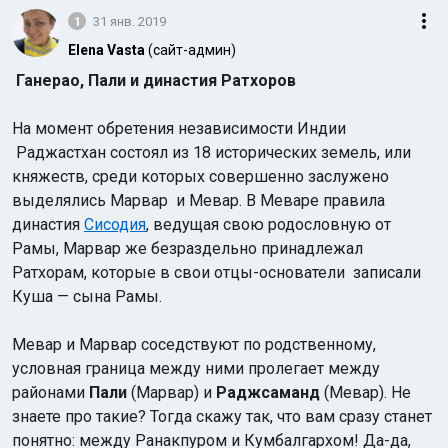
1
31 янв. 2019
Elena Vasta
(сайт-админ)
Ганерао, Пали и династия Ратхоров
На момент обретения независимости Индии
Раджастхан состоял из 18 исторических земель, или
Индийский океан
княжеств, среди которых совершенно заслужено
выделялись Марвар и Мевар. В Меваре правила
династия
Сисодия
, ведущая свою родословную от
Рамы, Марвар же безраздельно принадлежал
Ратхорам, которые в свои отцы-основатели записали
Куша — сына Рамы.
Мевар и Марвар соседствуют по родственному,
условная граница между ними пролегает между
районами
Пали
(Марвар) и
Раджсаманд
(Мевар). Не
знаете про такие? Тогда скажу так, что вам сразу станет
понятно: между Ранакпуром и Кумбалгархом! Да-да,