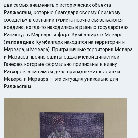
два самых знаменитых исторических объекта
Раджастана, которые благодаря своему близкому
соседству в сознании туриста прочно связываются
воедино, когда-то находились в разных государствах:
Ранакпур в Марваре, а
форт
Кумбалгарх в Меваре
(
заповедник
Кумбалгарх находится на территории и
Марвара, и Мевара). Приграничные территории Мевара
и Марвара прочно сшиты раджпутской династией
Ганерао, которые формально приписаны к клану
Ратхоров, а на самом деле принадлежат к элите и
Мевара, и Марвара — эта ситуация уникальна для
Раджастана.