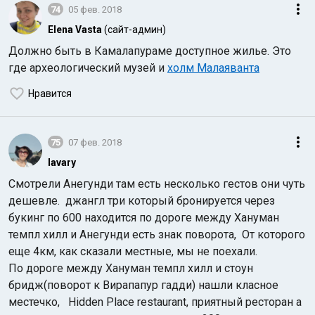
74
05 фев. 2018
Elena Vasta
(сайт-админ)
Должно быть в Камалапураме доступное жилье. Это
где археологический музей и
холм Малаяванта
Нравится
75
07 фев. 2018
lavary
Смотрели Анегунди там есть несколько гестов они чуть
дешевле. джангл три который бронируется через
букинг по 600 находится по дороге между Хануман
темпл хилл и Анегунди есть знак поворота, От которого
еще 4км, как сказали местные, мы не поехали.
По дороге между Хануман темпл хилл и стоун
бридж(поворот к Вирапапур гадди) нашли класное
местечко, Hidden Place restaurant, приятный ресторан а