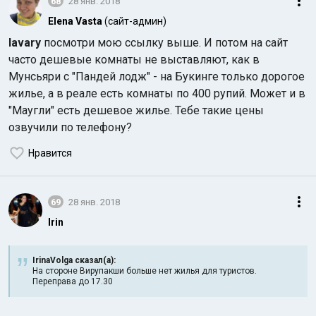
68
28 янв. 2018
Elena Vasta
(сайт-админ)
lavary
посмотри мою ссылку выше. И потом на сайт
часто дешевые комнаты не выставляют, как в
Мунсьяри с "Пандей лодж" - на Букинге только дорогое
жилье, а в реале есть комнаты по 400 рупий. Может и в
"Маугли" есть дешевое жилье. Тебе такие цены
озвучили по телефону?
Нравится
69
28 янв. 2018
Irin
IrinaVolga сказал(а):
На стороне Вирупакши больше нет жилья для туристов.
Переправа до 17.30