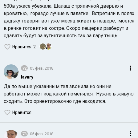
500в ужасе убежала. Шалаш с тряпичной дверью и
кроватью, гораздо лучше в палатке. Встретили в полях
дядьку говорит вот уже месяц живет в пещере, моется
в речке готовит на костре. Скоро пещерки разберут и
сдавать будут за аутинтичнлсть так за пару тыщь.
Нравится
: 2
72
05 фев. 2018
lavary
Да по выше указанным тел звонила но они не
работают может код какой поменялся. Нужно в живую
сходить. Это ориентировочно где находится.
Нравится
73
05 фев. 2018