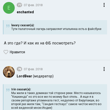
77
07 фев. 2018
E
enchanted
lavary сказал(а):
Тути палаточный лагерь заправляет итальянка есть в файсбуке
А это где? И как их на ФБ посмотреть?
Нравится
78
07 фев. 2018
LordBear
(модератор)
Irin сказал(а):
Мы жили в таких домиках той стороне реки. Место называлось
"Кишкинда" но это все же по моему был отель... А еще я в
своем репортаже упоминала гест, недалеко от Вирупакши, во
второй раз жили там, "Сандия гестхаус" самое чистое место во
всей виденной мною Индии)