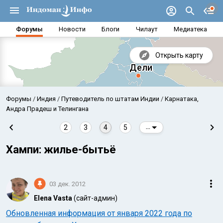
Форумы
Новости
Блоги
Чилаут
Медиатека
Открыть карту
Форумы
Индия
Путеводитель по штатам Индии
Карнатака,
Андра Прадеш и Телингана
2
3
4
5
...
Хампи: жилье-бытьё
03 дек. 2012
Elena Vasta
(сайт-админ)
Аравийское море
Бенг
Обновленная информация от января 2022 года по