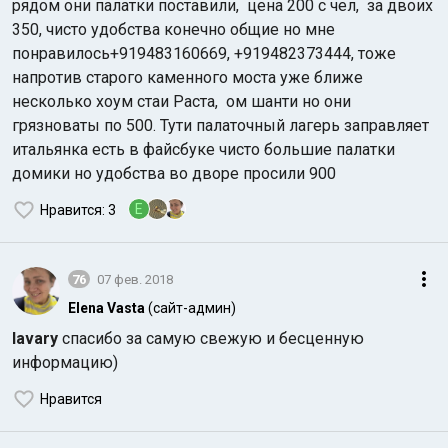
рядом они палатки поставили, цена 200 с чел, за двоих
350, чисто удобства конечно общие но мне
понравилось+919483160669, +919482373444, тоже
напротив старого каменного моста уже ближе
несколько хоум стаи Раста, ом шанти но они
грязноваты по 500. Тути палаточный лагерь заправляет
итальянка есть в файсбуке чисто большие палатки
домики но удобства во дворе просили 900
E
Нравится
: 3
76
07 фев. 2018
Elena Vasta
(сайт-админ)
lavary
спасибо за самую свежую и бесценную
информацию)
Нравится