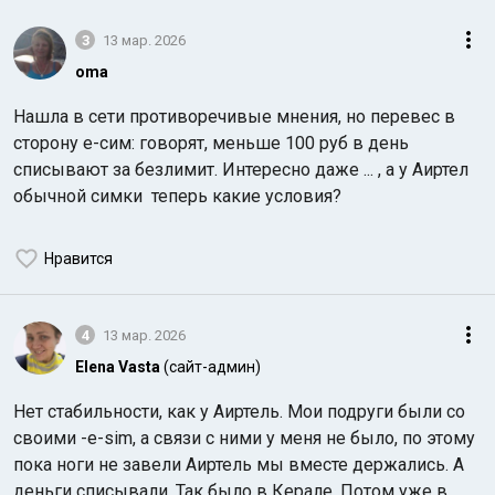
3
13 мар. 2026
oma
Нашла в сети противоречивые мнения, но перевес в
сторону е-сим: говорят, меньше 100 руб в день
списывают за безлимит. Интересно даже ... , а у Аиртел
обычной симки теперь какие условия?
Нравится
4
13 мар. 2026
Elena Vasta
(сайт-админ)
Нет стабильности, как у Аиртель. Мои подруги были со
своими -е-sim, а связи с ними у меня не было, по этому
пока ноги не завели Аиртель мы вместе держались. А
деньги списывали. Так было в Керале. Потом уже в