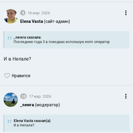
9
16 мар. 2026
Elena Vasta
(сайт-админ)
_newra сказалa:
Последние года 3 в поездках использую esim оператор
И в Непале?
Нравится
10
17 мар. 2026
_newra
(модератор)
Elena Vasta сказал(а):
И в Непале?