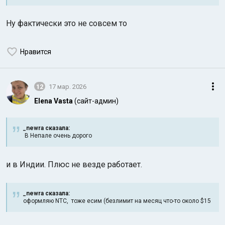
Ну фактически это не совсем то
Нравится
12
17 мар. 2026
Elena Vasta
(сайт-админ)
_newra сказалa:
В Непале очень дорого
и в Индии. Плюс не везде работает.
_newra сказалa:
оформляю NTC, тоже есим (безлимит на месяц что-то около $15