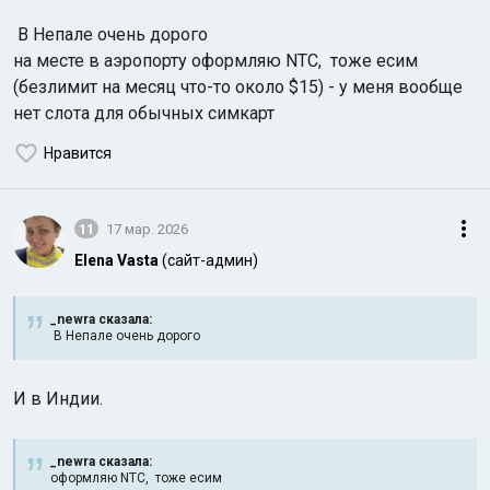
В Непале очень дорого
на месте в аэропорту оформляю NTC, тоже есим
(безлимит на месяц что-то около $15) - у меня вообще
нет слота для обычных симкарт
Нравится
11
17 мар. 2026
Elena Vasta
(сайт-админ)
_newra сказалa:
В Непале очень дорого
И в Индии.
_newra сказалa:
оформляю NTC, тоже есим