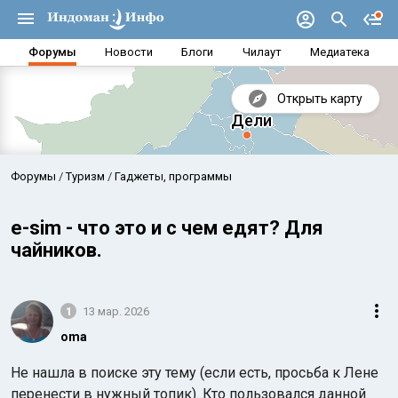
Форумы
Новости
Блоги
Чилаут
Медиатека
Открыть карту
Форумы
Туризм
Гаджеты, программы
e-sim - что это и с чем едят? Для
чайников.
1
13 мар. 2026
oma
Аравийское море
Бенг
Не нашла в поиске эту тему (если есть, просьба к Лене
перенести в нужный топик). Кто пользовался данной