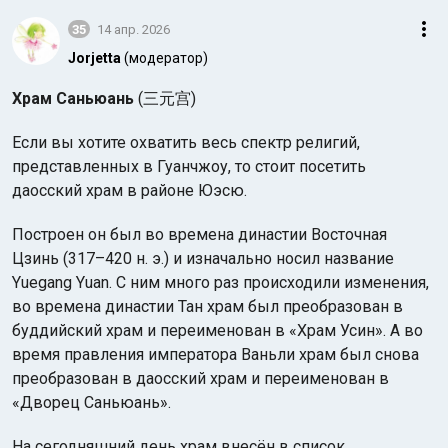
35
14 апр. 2026
Jorjetta
(модератор)
Храм Саньюань
(三元宫)
Если вы хотите охватить весь спектр религий,
представленных в Гуанчжоу, то стоит посетить
даосский храм в районе Юэсю.
Построен он был во времена династии Восточная
Цзинь (317–420 н. э.) и изначально носил название
Yuegang Yuan. С ним много раз происходили изменения,
во времена династии Тан храм был преобразован в
буддийский храм и переименован в «Храм Усин». А во
время правления императора Ваньли храм был снова
преобразован в даосский храм и переименован в
«Дворец Саньюань».
На сегодняшний день храм внесён в список