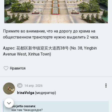
Примите во внимание, что на дорогу до храма на
общественном транспорте нужно выделить 2 часа.
Адрес: 花都区新华镇迎宾大道西38号 (No. 38, Yingbin
Avenue West, Xinhua Town)
Нравится
38
14 апр. 2026
IrinaVolga
(модератор)
Jorjetta сказалa:
как там Чжандзядзе?