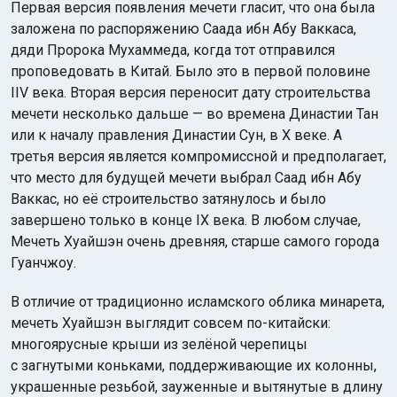
Первая версия появления мечети гласит, что она была
заложена по распоряжению Саада ибн Абу Ваккаса,
дяди Пророка Мухаммеда, когда тот отправился
проповедовать в Китай. Было это в первой половине
IIV века. Вторая версия переносит дату строительства
мечети несколько дальше — во времена Династии Тан
или к началу правления Династии Сун, в X веке. А
третья версия является компромиссной и предполагает,
что место для будущей мечети выбрал Саад ибн Абу
Ваккас, но её строительство затянулось и было
завершено только в конце IX века. В любом случае,
Мечеть Хуайшэн очень древняя, старше самого города
Гуанчжоу.
В отличие от традиционно исламского облика минарета,
мечеть Хуайшэн выглядит совсем по-китайски:
многоярусные крыши из зелёной черепицы
с загнутыми коньками, поддерживающие их колонны,
украшенные резьбой, зауженные и вытянутые в длину