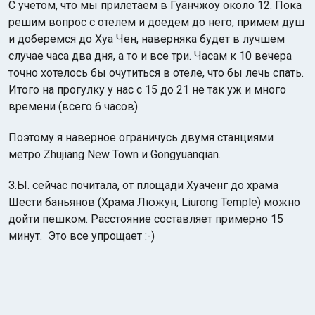
С учетом, что мы прилетаем в Гуанчжоу около 12. Пока
решим вопрос с отелем и доедем до него, примем душ
и доберемся до Хуа Чен, наверняка будет в лучшем
случае часа два дня, а то и все три. Часам к 10 вечера
точно хотелось бы очутиться в отеле, что бы лечь спать.
Итого на прогулку у нас с 15 до 21 не так уж и много
времени (всего 6 часов).
Поэтому я наверное ограничусь двумя станциями
метро Zhujiang New Town и Gongyuanqian.
З.Ы. сейчас почитала, от площади Хуаченг до храма
Шести баньянов (Храма Люжун, Liurong Temple) можно
дойти пешком. Расстояние составляет примерно 15
минут. Это все упрощает :-)