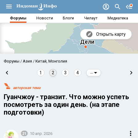
Форумы
Новости
Блоги
Чилаут
Медиатека
Открыть карту
Форумы
Азия
Китай, Монголия
1
2
3
4
...
авторская тема
Гуанчжоу - транзит. Что можно успеть
посмотреть за один день. (на этапе
подготовки)
Аравийское море
Бенг
21
10 апр. 2026