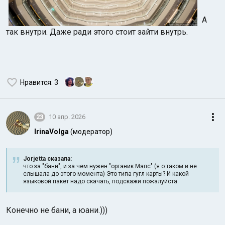
А
так внутри. Даже ради этого стоит зайти внутрь.
Нравится
: 3
23
10 апр. 2026
IrinaVolga
(модератор)
Jorjetta сказалa:
что за "бани", и за чем нужен "органик Мапс" (я о таком и не
слышала до этого момента) Это типа гугл карты? И какой
языковой пакет надо скачать, подскажи пожалуйста.
Конечно не бани, а юани.)))