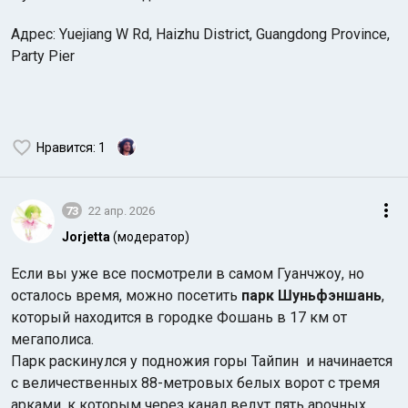
Адрес: Yuejiang W Rd, Haizhu District, Guangdong Province,
Party Pier
Нравится
: 1
73
22 апр. 2026
Jorjetta
(модератор)
Если вы уже все посмотрели в самом Гуанчжоу, но
осталось время, можно посетить
парк Шуньфэншань
,
который находится в городке Фошань в 17 км от
мегаполиса.
Парк раскинулся у подножия горы Тайпин и начинается
с величественных 88-метровых белых ворот с тремя
арками, к которым через канал ведут пять арочных