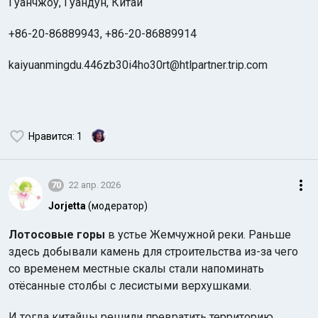
Гуанчжоу, Гуандун, Китай
+86-20-86889943, +86-20-86889914
kaiyuanmingdu.446zb30i4ho30rt@htlpartner.trip.com
Нравится
: 1
70
22 апр. 2026
Jorjetta
(модератор)
Лотосовые горы
в устье Жемчужной реки. Раньше
здесь добывали камень для строительства из-за чего
со временем местные скалы стали напоминать
отёсанные столбы с лесистыми верхушками.
И тогда китайцы решили превратить территорию