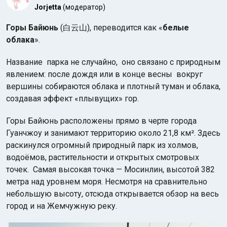
Jorjetta
(модератор)
Горы Байюнь
(白云山), переводится как «
белые
облака
».
Название парка не случайно, оно связано с природным
явлением: после дождя или в конце весны вокруг
Индийский океан
вершины собираются облака и плотный туман и облака,
создавая эффект «плывущих» гор.
Горы Байюнь расположены прямо в черте города
Гуанчжоу и занимают территорию около 21,8 км². Здесь
раскинулся огромный природный парк из холмов,
водоёмов, растительности и открытых смотровых
точек. Самая высокая точка — Мосинлин, высотой 382
метра над уровнем моря. Несмотря на сравнительно
небольшую высоту, отсюда открывается обзор на весь
город и на Жемчужную реку.