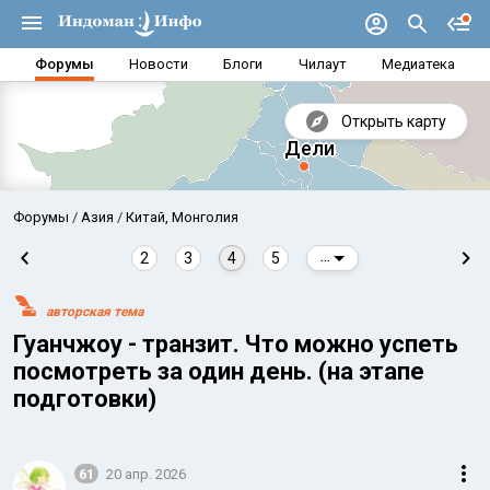
Форумы
Новости
Блоги
Чилаут
Медиатека
Открыть карту
Форумы
Азия
Китай, Монголия
2
3
4
5
...
авторская тема
Гуанчжоу - транзит. Что можно успеть
посмотреть за один день. (на этапе
подготовки)
Аравийское море
Бенг
61
20 апр. 2026