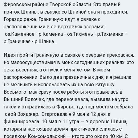
Фировском районе Тверской области. Это правый
приток Шлины, в связке со Шлиной она и проходится.
Гораздо реже Граничную идут в связке с
расположенными в ее верховьях озерами:
оз.Каменное - р.Каменка - оз.Тихмень - р.Тихменка -
р.Граничная - р.Шлина.
Индийский океан
Идея пройти Граничную в связке с озерами прекрасная,
но малоосуществимая в моих сегодняшних реалиях: это
река весенняя, а отпуск у меня летом. В моем
распоряжении было два праздничных дня, и я решила
не мельчить и использовать их на всю катушку.
Восьмого мая сразу после работы я отправилась в
Вышний Волочек, где переночевала, вызвала на утро
такси и отправилась в Фирово, где под мостом собрала
свой Вояджер. Стартовала я 9 мая в 12 дня, а
финишировала 10 мая в 11 утра — в деревне Шлина,
которая в настоящее время практически слилась с
поселком Комсомольский — итого это около 40 км. С