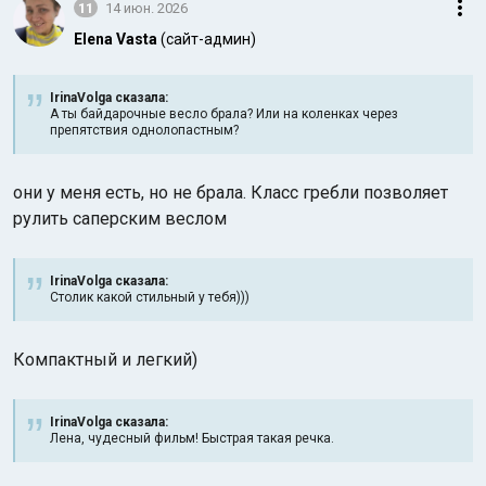
11
14 июн. 2026
Elena Vasta
(сайт-админ)
IrinaVolga сказалa:
А ты байдарочные весло брала? Или на коленках через
препятствия однолопастным?
они у меня есть, но не брала. Класс гребли позволяет
рулить саперским веслом
IrinaVolga сказалa:
Столик какой стильный у тебя)))
Компактный и легкий)
IrinaVolga сказалa:
Лена, чудесный фильм! Быстрая такая речка.