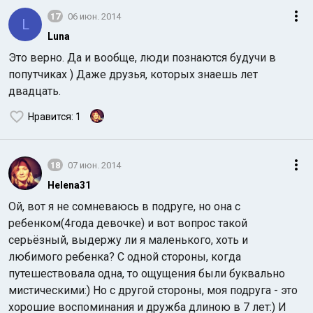
17
06 июн. 2014
L
Luna
Это верно. Да и вообще, люди познаются будучи в
попутчиках ) Даже друзья, которых знаешь лет
двадцать.
Нравится
: 1
18
07 июн. 2014
Helena31
Ой, вот я не сомневаюсь в подруге, но она с
ребенком(4года девочке) и вот вопрос такой
серьёзный, выдержу ли я маленького, хоть и
любимого ребенка? С одной стороны, когда
путешествовала одна, то ощущения были буквально
мистическими:) Но с другой стороны, моя подруга - это
хорошие воспоминания и дружба длиною в 7 лет:) И