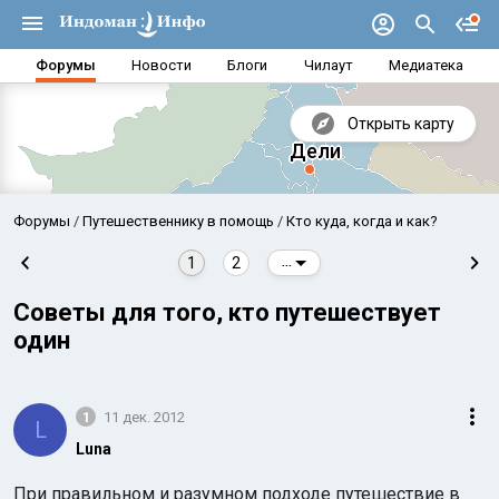
Форумы
Новости
Блоги
Чилаут
Медиатека
Открыть карту
Форумы
Путешественнику в помощь
Кто куда, когда и как?
1
2
...
Советы для того, кто путешествует
один
1
11 дек. 2012
L
Luna
Аравийское море
Бенг
При правильном и разумном подходе путешествие в