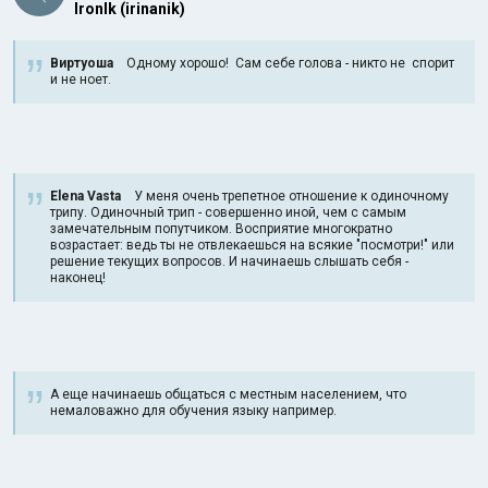
IronIk (irinanik)
Виртуоша
Одному хорошо! Сам себе голова - никто не спорит
и не ноет.
Elena Vasta
У меня очень трепетное отношение к одиночному
трипу. Одиночный трип - совершенно иной, чем с самым
замечательным попутчиком. Восприятие многократно
возрастает: ведь ты не отвлекаешься на всякие "посмотри!" или
решение текущих вопросов. И начинаешь слышать себя -
наконец!
А еще начинаешь общаться с местным населением, что
немаловажно для обучения языку например.