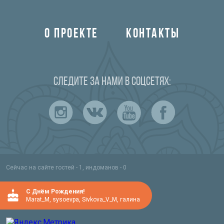
О ПРОЕКТЕ
КОНТАКТЫ
Следите за нами в соцсетях:
Сейчас на сайте гостей - 1, индоманов - 0
C Днём Рождения!
Marat_M
,
sysoevpa
,
Sivkova_V_M
,
галина