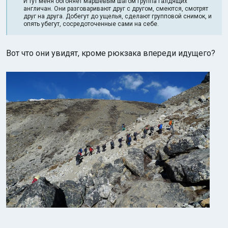
И тут меня обгоняет маршевым шагом группа галдящих
англичан. Они разговаривают друг с другом, смеются, смотрят
друг на друга. Добегут до ущелья, сделают групповой снимок, и
опять убегут, сосредоточенные сами на себе.
Вот что они увидят, кроме рюкзака впереди идущего?