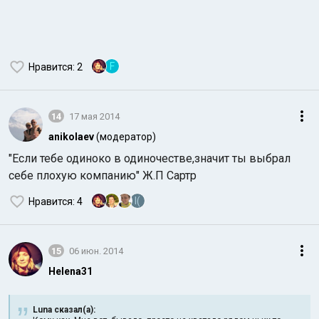
F
Нравится
: 2
14
17 мая 2014
anikolaev
(модератор)
"Если тебе одиноко в одиночестве,значит ты выбрал
себе плохую компанию" Ж.П Сартр
I(
Нравится
: 4
15
06 июн. 2014
Helena31
Luna сказал(а):