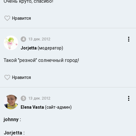
Очень круто, спасибо!
Нравится
4
13 дек. 2012
Jorjetta
(модератор)
Такой "резной" солнечный город!
Нравится
5
13 дек. 2012
Elena Vasta
(сайт-админ)
johnny :
Jorjetta :