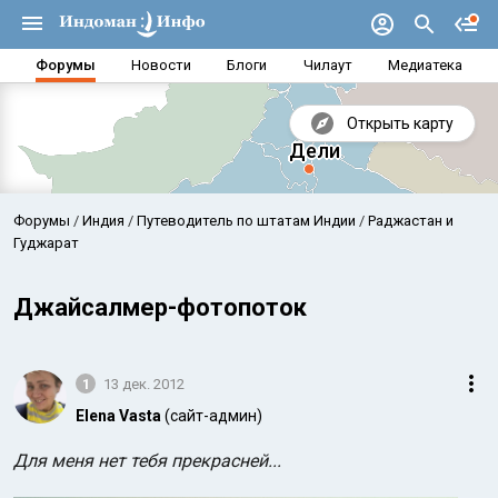
Форумы
Новости
Блоги
Чилаут
Медиатека
Открыть карту
Форумы
Индия
Путеводитель по штатам Индии
Раджастан и
Гуджарат
Джайсалмер-фотопоток
1
13 дек. 2012
Elena Vasta
(сайт-админ)
Аравийское море
Бенг
Для меня нет тебя прекрасней...